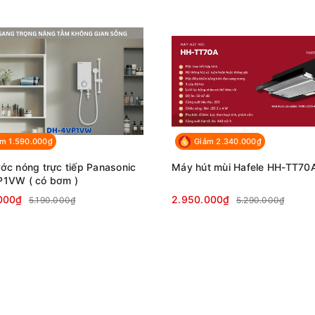
m 1.590.000₫
Giảm 2.340.000₫
ớc nóng trực tiếp Panasonic
Máy hút mùi Hafele HH-TT70
1VW ( có bơm )
000₫
2.950.000₫
5.190.000₫
5.290.000₫