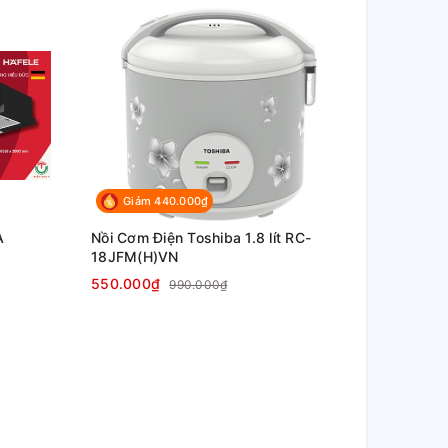
Giảm 440.000₫
A
Nồi Cơm Điện Toshiba 1.8 lít RC-
18JFM(H)VN
550.000₫
990.000₫