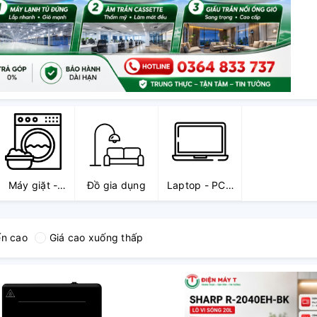
Máy giặt -
Đồ gia dụng
Laptop - PC -
Máy sấy -
Máy in - Phụ
Máy nước
kiện
nóng
ến cao
Giá cao xuống thấp