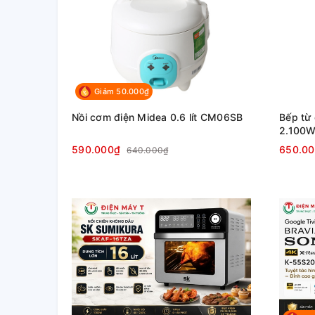
Giảm 50.000₫
Nồi cơm điện Midea 0.6 lít CM06SB
Bếp từ
2.100
590.000₫
650.0
640.000₫