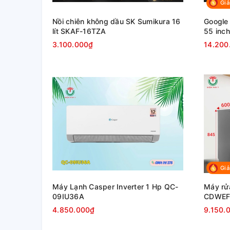
Giả
Nồi chiên không dầu SK Sumikura 16
Google 
lít SKAF-16TZA
55 inc
3.100.000₫
14.200
Giả
Máy Lạnh Casper Inverter 1 Hp QC-
Máy rử
09IU36A
CDWEF
4.850.000₫
9.150.