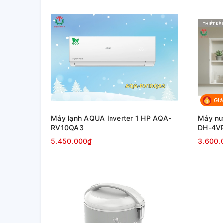
Giả
Máy lạnh AQUA Inverter 1 HP AQA-
Máy nư
RV10QA3
DH-4VP
5.450.000₫
3.600.