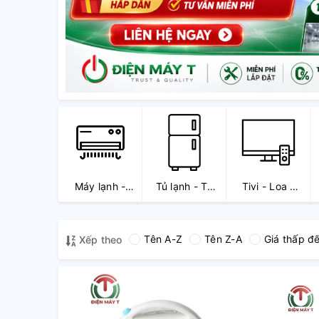
Máy lạnh -
Tủ lạnh - Tủ
Tivi - Loa -
Quạt điều hòa
mát - Tủ đông
Dàn Karaoke
Tên A-Z
Tên Z-A
Giá thấp đ
Xếp theo