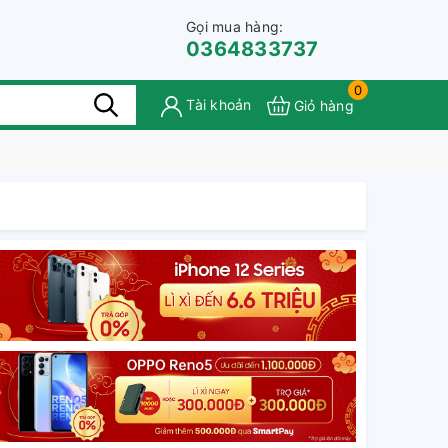
Gọi mua hàng:
0364833737
0
Tài khoản
Giỏ hàng