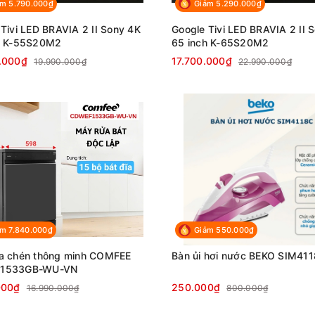
m 5.790.000₫
Giảm 5.290.000₫
Tivi LED BRAVIA 2 II Sony 4K
Google Tivi LED BRAVIA 2 II 
h K-55S20M2
65 inch K-65S20M2
.000₫
17.700.000₫
19.990.000₫
22.990.000₫
m 7.840.000₫
Giảm 550.000₫
a chén thông minh COMFEE
Bàn ủi hơi nước BEKO SIM41
1533GB-WU-VN
000₫
250.000₫
16.990.000₫
800.000₫