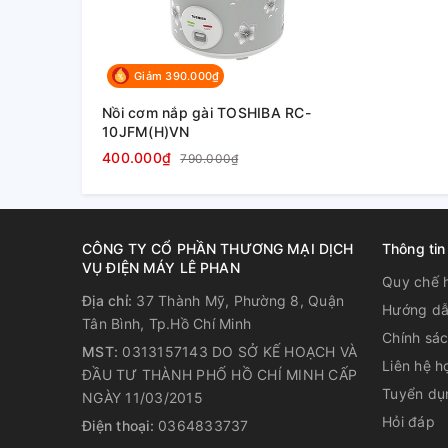
Giảm 390.000₫
Nồi cơm nắp gài TOSHIBA RC-
10JFM(H)VN
400.000₫
790.000₫
CÔNG TY CỔ PHẦN THƯƠNG MẠI DỊCH
Thông tin
VỤ ĐIỆN MÁY LÊ PHAN
Quy chế 
Địa chỉ:
37 Thành Mỹ, Phường 8, Quận
Hướng dẫ
Tân Bình, Tp.Hồ Chí Minh
Chính sá
MST:
0313157143 DO SỞ KẾ HOẠCH VÀ
Liên hệ h
ĐẦU TƯ THÀNH PHỐ HỒ CHÍ MINH CẤP
Tuyển dụ
NGÀY 11/03/2015
Hỏi đáp
Điện thoại:
0364833737