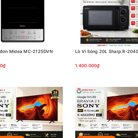
 đơn Midea MC-2125DVN
Lò Vi Sóng 20L Sharp R-204
W
00₫
1.400.000₫