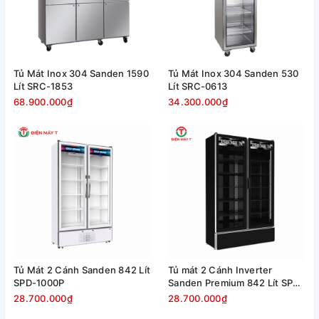
Tủ Mát Inox 304 Sanden 1590
Tủ Mát Inox 304 Sanden 530
Lít SRC-1853
Lít SRC-0613
68.900.000₫
34.300.000₫
Tủ Mát 2 Cánh Sanden 842 Lít
Tủ mát 2 Cánh Inverter
SPD-1000P
Sanden Premium 842 Lít SPB-
1000P
28.700.000₫
28.700.000₫