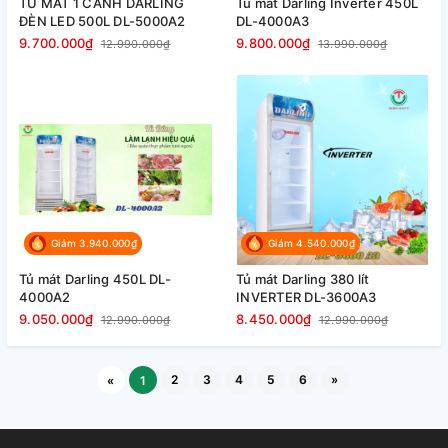
TỦ MÁT 1 CÁNH DARLING
Tủ mát Darling Inverter 450L
ĐÈN LED 500L DL-5000A2
DL-4000A3
9.700.000₫
9.800.000₫
12.990.000₫
13.990.000₫
Giảm 3.940.000₫
Giảm 4.540.000₫
Tủ mát Darling 450L DL-
Tủ mát Darling 380 lít
4000A2
INVERTER DL-3600A3
9.050.000₫
8.450.000₫
12.990.000₫
12.990.000₫
2
3
4
5
6
»
«
1