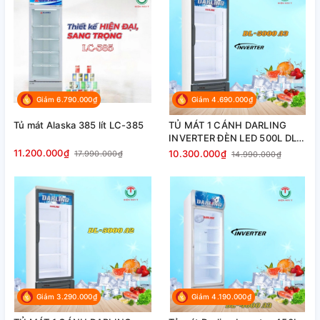
Giảm 6.790.000₫
Giảm 4.690.000₫
Tủ mát Alaska 385 lít LC-385
TỦ MÁT 1 CÁNH DARLING
INVERTER ĐÈN LED 500L DL-
5000A3
11.200.000₫
10.300.000₫
17.990.000₫
14.990.000₫
Giảm 3.290.000₫
Giảm 4.190.000₫