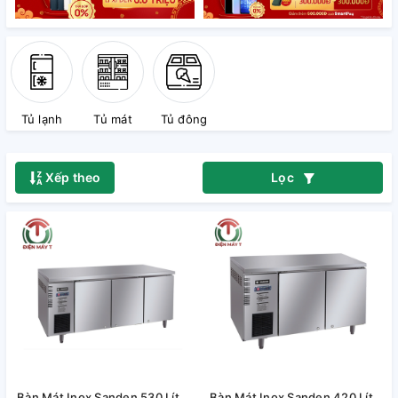
Tủ lạnh
Tủ mát
Tủ đông
Xếp theo
Lọc
Bàn Mát Inox Sanden 530 Lít
Bàn Mát Inox Sanden 420 Lít