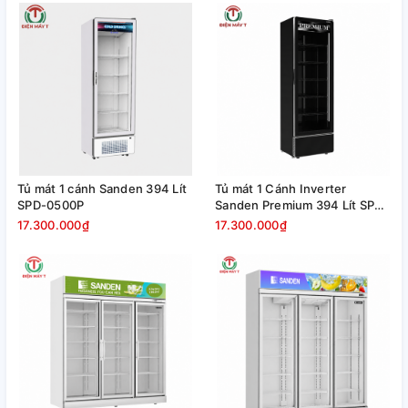
Tủ mát 1 cánh Sanden 394 Lít
Tủ mát 1 Cánh Inverter
SPD-0500P
Sanden Premium 394 Lít SPB-
0500P
17.300.000₫
17.300.000₫