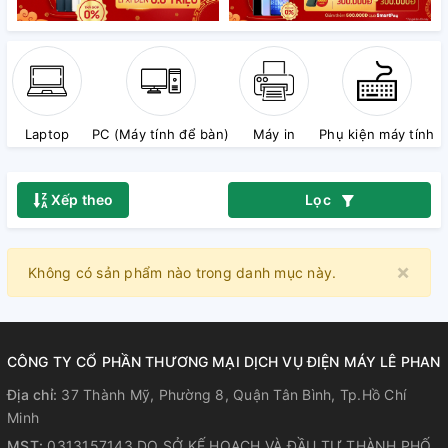
Laptop
PC (Máy tính để bàn)
Máy in
Phụ kiện máy tính
Xếp theo
Lọc
×
Clo
Không có sản phẩm nào trong danh mục này.
CÔNG TY CỔ PHẦN THƯƠNG MẠI DỊCH VỤ ĐIỆN MÁY LÊ PHAN
Địa chỉ:
37 Thành Mỹ, Phường 8, Quận Tân Bình, Tp.Hồ Chí
Minh
MST:
0313157143 DO SỞ KẾ HOẠCH VÀ ĐẦU TƯ THÀNH PHỐ