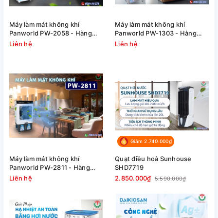
Máy làm mát không khí
Máy làm mát không khí
Panworld PW-2058 - Hàng
Panworld PW-1303 - Hàng
chính hãng
chính hãng
Liên hệ
Liên hệ
Giảm 2.740.000₫
Máy làm mát không khí
Quạt điều hoà Sunhouse
Panworld PW-2811 - Hàng
SHD7719
chính hãng
Liên hệ
2.850.000₫
5.590.000₫