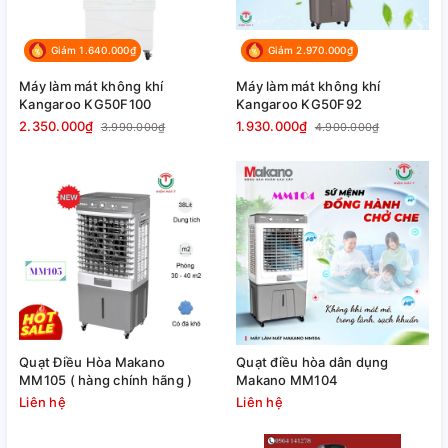
Giảm 1.640.000₫
Giảm 2.970.000₫
Máy làm mát không khí
Máy làm mát không khí
Kangaroo KG50F100
Kangaroo KG50F92
2.350.000₫
1.930.000₫
3.990.000₫
4.900.000₫
Quạt Điều Hòa Makano
Quạt điều hòa dân dụng
MM105 ( hàng chính hãng )
Makano MM104
Liên hệ
Liên hệ