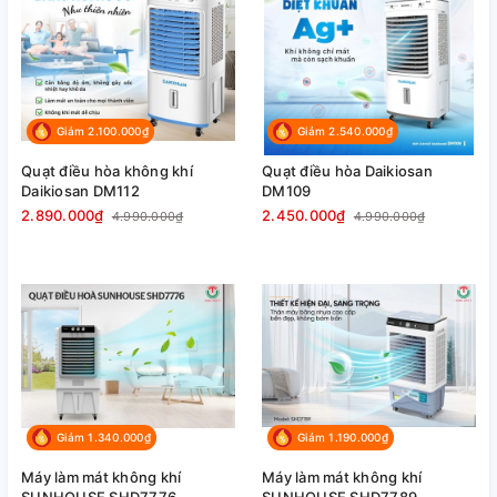
Giảm 2.100.000₫
Giảm 2.540.000₫
Quạt điều hòa không khí
Quạt điều hòa Daikiosan
Daikiosan DM112
DM109
2.890.000₫
2.450.000₫
4.990.000₫
4.990.000₫
Giảm 1.340.000₫
Giảm 1.190.000₫
Máy làm mát không khí
Máy làm mát không khí
SUNHOUSE SHD7776
SUNHOUSE SHD7789