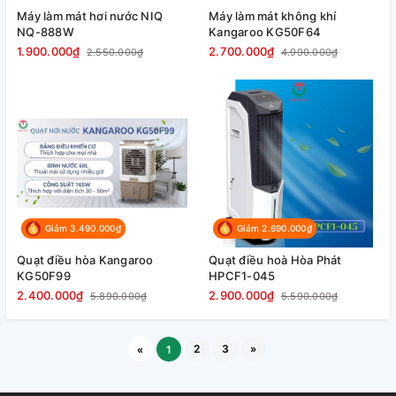
Máy làm mát hơi nước NIQ
Máy làm mát không khí
NQ-888W
Kangaroo KG50F64
1.900.000₫
2.700.000₫
2.550.000₫
4.990.000₫
Giảm 3.490.000₫
Giảm 2.690.000₫
Quạt điều hòa Kangaroo
Quạt điều hoà Hòa Phát
KG50F99
HPCF1-045
2.400.000₫
2.900.000₫
5.890.000₫
5.590.000₫
2
3
»
«
1