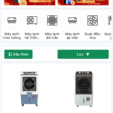
Máy lạnh
Máy lạnh
Máy lạnh
Máy lạnh
Quạt điều
Quạt
treo tường
hệ thống
âm trần
áp trần
hòa
g
Multi
Xếp theo
Lọc