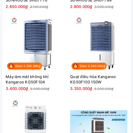
2.850.000₫
2.800.000₫
4.190.000₫
3.990.000₫
Giảm 2.590.000₫
Giảm 2.040.000₫
Máy làm mát không khí
Quạt điều hòa Kangaroo
Kangaroo KG50F104
KG50F103 150W
3.400.000₫
3.350.000₫
5.990.000₫
5.390.000₫