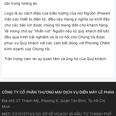
dài trong tương lai.
Logo là sự cách điệu của biểu tượng của nút Nguồn (Power)
trên các thiết bị điện tử, điều này mang ý nghĩa sự khởi đầu
cho các tiện ích được chúng tôi mang đến cho khách hàng.
Và mong chờ sự “nhấn nút” Nguồn này từ quý khách để bắt
đầu quá trình trải nghiệm và là cơ hội cho Chúng tôi được
phục vụ Quý khách với các cam kết đúng với Phương Châm
kinh doanh của Chúng tôi.
Trân trọng cám ơn sự quan tâm và ủng hộ của Quý khách.
CÔNG TY CỔ PHẦN THƯƠNG MẠI DỊCH VỤ ĐIỆN MÁY LÊ PHAN
Địa chỉ:
37 Thành Mỹ, Phường 8, Quận Tân Bình, Tp.Hồ Chí
Minh
MST:
0313157143 DO SỞ KẾ HOẠCH VÀ ĐẦU TƯ THÀNH PHỐ