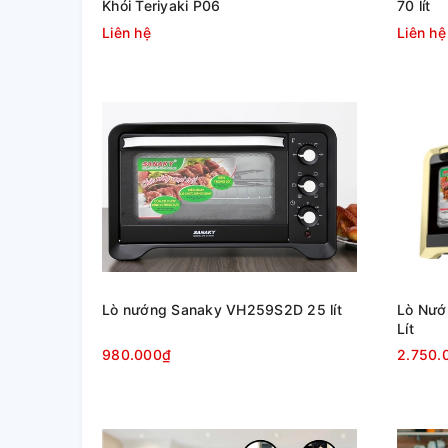
Khói Teriyaki P06
70 lít
Liên hệ
Liên hệ
Lò nướng Sanaky VH259S2D 25 lít
Lò Nướ
Lít
980.000₫
2.750.