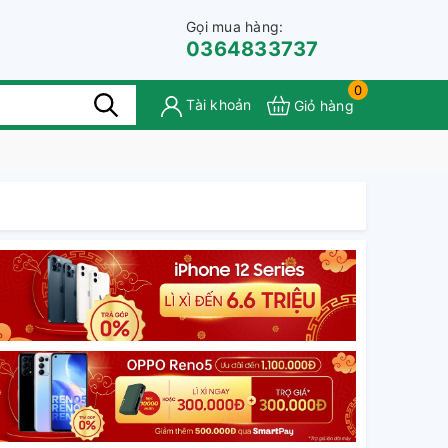
Gọi mua hàng:
0364833737
0
Tài khoản
Giỏ hàng