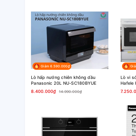
Giảm 6.590.000₫
Giả
Lò hấp nướng chiên không dầu
Lò vi s
Panasonic 20L NU-SC180BYUE
Hafele
8.400.000₫
7.250.
14.990.000₫