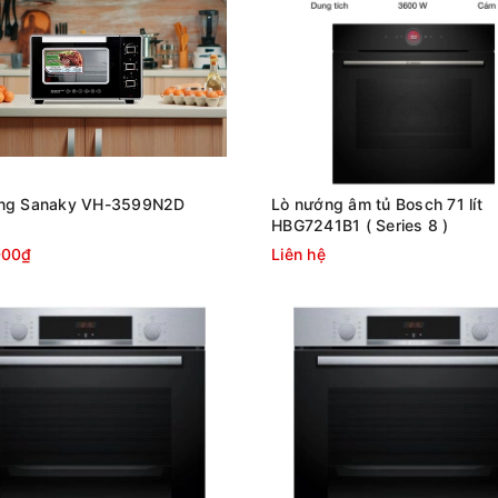
ng Sanaky VH-3599N2D
Lò nướng âm tủ Bosch 71 lít
HBG7241B1 ( Series 8 )
000₫
Liên hệ