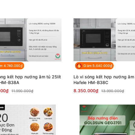
m 4.740.000₫
Giảm 5.640.000₫
óng kết hợp nướng âm tủ 25lít
Lò vi sóng kết hợp nướng âm t
 HM-B38A
Hafele HM-B38C
000₫
8.350.000₫
11.990.000₫
13.990.000₫