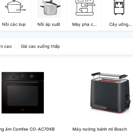
Nồi các loại
Nồi áp suất
Máy pha cà
Cây uống
phê
nóng lạnh
ến cao
Giá cao xuống thấp
ng âm Comfee CO-AC70KB
Máy nướng bánh mì Bosch