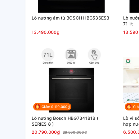
Lò nướng âm tủ BOSCH HBG536ES3
Lò nướ
71 lít
13.490.000₫
13.590
Giảm 9.110.000₫
Gi
Lò nướng Bosch HBG7341B1B (
Lò vi s
SERIES 8 )
hợp nư
20.790.000₫
6.500.
29.900.000₫