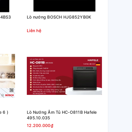
14BS3
Lò nướng BOSCH HJG852YB0K
Liên hệ
 6 )
Lò Nướng Âm Tủ HC-O811B Hafele
495.10.035
12.200.000₫