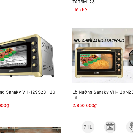
TAT3M123
Liên hệ
ng Sanaky VH-129S2D 120
Lò Nướng Sanaky VH-129N2
Lít
000₫
2.950.000₫