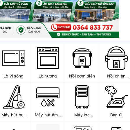
Lò vi sóng
Lò nướng
Nồi cơm điện
Nồi chiên
không dầu
Máy hút bụi,
Máy hút ẩm -
Máy lọc
Bàn ủi
Robot hút bụi
tạo ẩm
không khí