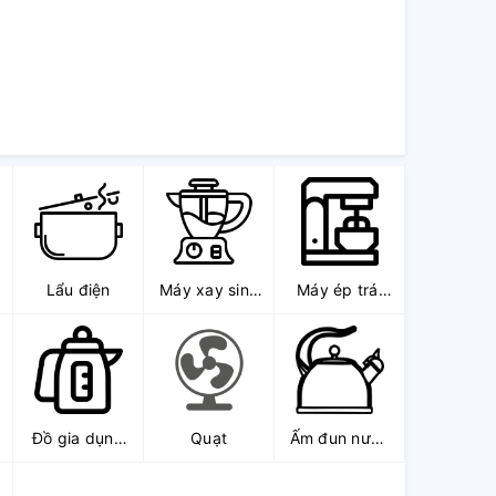
Lẩu điện
Máy xay sinh
Máy ép trái
tố
cây
Đồ gia dụng
Quạt
Ấm đun nước
khác
các loại