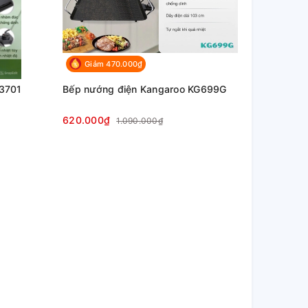
Giảm 470.000₫
G3701
Bếp nướng điện Kangaroo KG699G
620.000₫
1.090.000₫