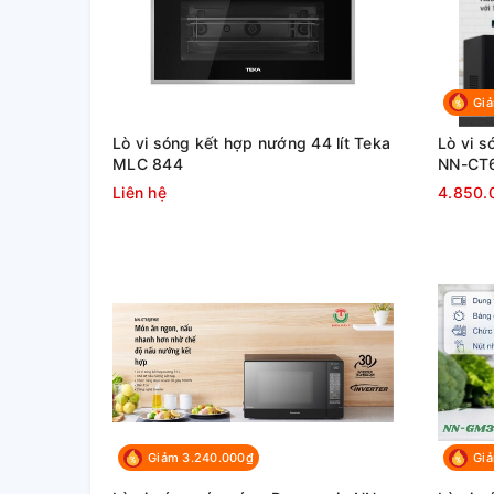
Giả
Lò vi sóng kết hợp nướng 44 lít Teka
Lò vi s
MLC 844
NN-CT
Liên hệ
4.850.
Giảm 3.240.000₫
Gi