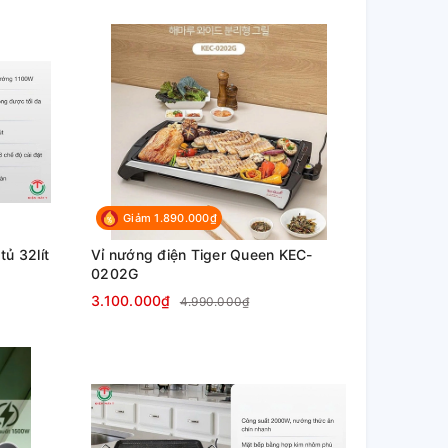
Giảm 1.890.000₫
ủ 32lít
Vỉ nướng điện Tiger Queen KEC-
0202G
3.100.000₫
4.990.000₫