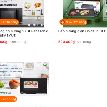
m 2.140.000₫
Giảm 370.000₫
óng có nướng 27 lít Panasonic
Bếp nướng điện Goldsun GE
65MBYUE
000₫
520.000₫
6.990.000₫
890.000₫
ảm 490.000₫