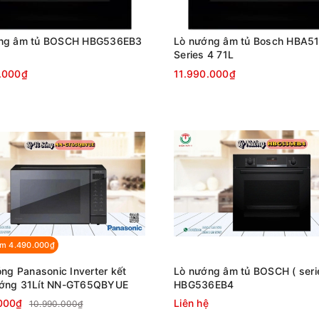
ng âm tủ BOSCH HBG536EB3
Lò nướng âm tủ Bosch HBA5
Series 4 71L
.000₫
11.990.000₫
ảm 4.490.000₫
óng Panasonic Inverter kết
Lò nướng âm tủ BOSCH ( serie
ớng 31Lít NN-GT65QBYUE
HBG536EB4
000₫
Liên hệ
10.990.000₫