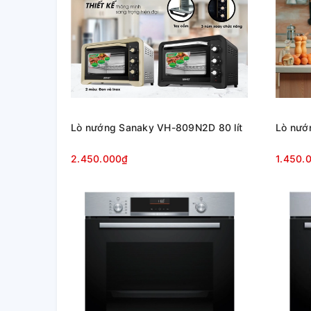
Lò nướng Sanaky VH-809N2D 80 lít
Lò nướ
2.450.000₫
1.450.