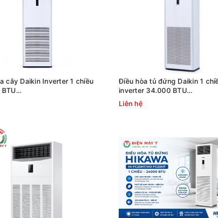
a cây Daikin Inverter 1 chiều
Điều hòa tủ đứng Daikin 1 chi
 BTU
inverter 34.000 BTU
25AV1/RZFC125AY19
FVFC100AV1/RZFC100AV19
Liên hệ