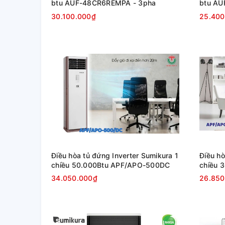
btu AUF-48CR6REMPA - 3pha
btu A
30.100.000₫
25.400
Điều hòa tủ đứng Inverter Sumikura 1
Điều hò
chiều 50.000Btu APF/APO-500DC
chiều 
34.050.000₫
26.850