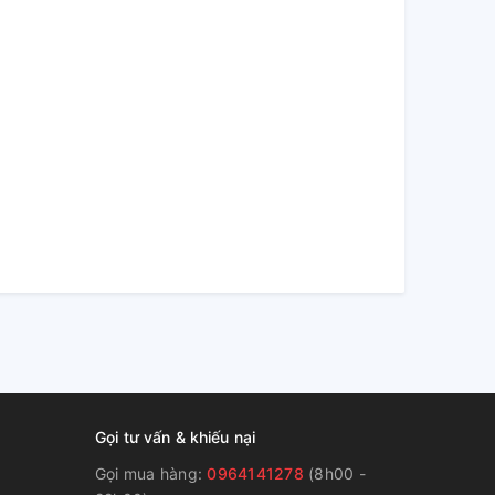
Gọi tư vấn & khiếu nại
Gọi mua hàng:
0964141278
(8h00 -