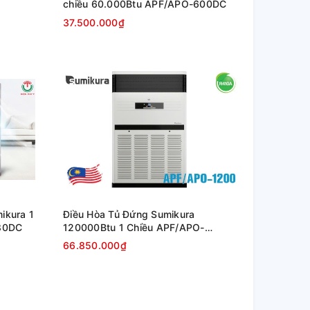
chiều 60.000Btu APF/APO-600DC
37.500.000₫
ikura 1
Điều Hòa Tủ Đứng Sumikura
80DC
120000Btu 1 Chiều APF/APO-
1200/CL-A _ 3 Pha
66.850.000₫