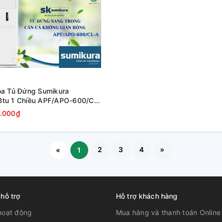
òa Tủ Đứng Sumikura
tu 1 Chiều APF/APO-600/CL-
ha
.000₫
2
3
4
»
«
1
 hỗ trợ
Hỗ trợ khách hàng
hoạt động
Mua hàng và thanh toán Online