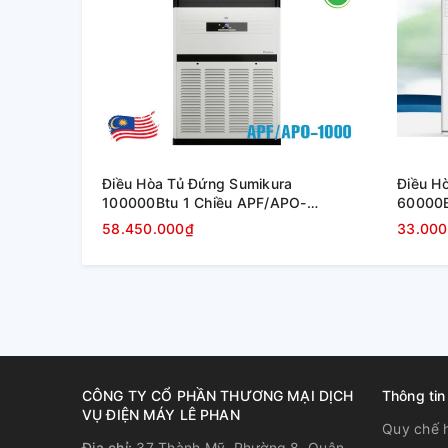
Điều Hòa Tủ Đứng Sumikura
Điều H
100000Btu 1 Chiều APF/APO-
60000B
1000/CL-A _ 3pha
A _ 3p
58.450.000₫
33.000
CÔNG TY CỔ PHẦN THƯƠNG MẠI DỊCH
Thông tin
VỤ ĐIỆN MÁY LÊ PHAN
Quy chế 
Địa chỉ:
37 Thành Mỹ, Phường 8, Quận