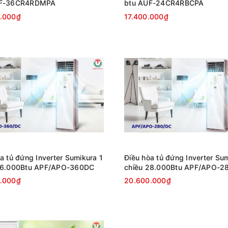
UF-36CR4RDMPA
btu AUF-24CR4RBCPA
.000₫
17.400.000₫
a tủ đứng Inverter Sumikura 1
Điều hòa tủ đứng Inverter Sum
36.000Btu APF/APO-360DC
chiều 28.000Btu APF/APO-2
.000₫
20.600.000₫