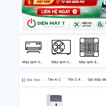
Máy lạnh treo
Máy lạnh hệ
Máy lạnh âm
tường
thống Multi
trần
Tên A-Z
Tên Z-A
Giá thấp đ
Xếp theo