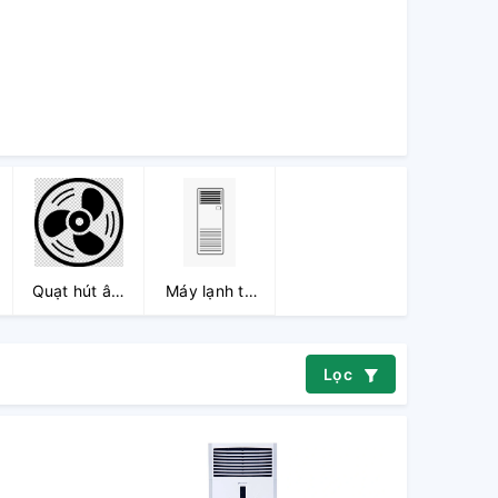
Quạt hút âm
Máy lạnh tủ
trần
đứng
Lọc