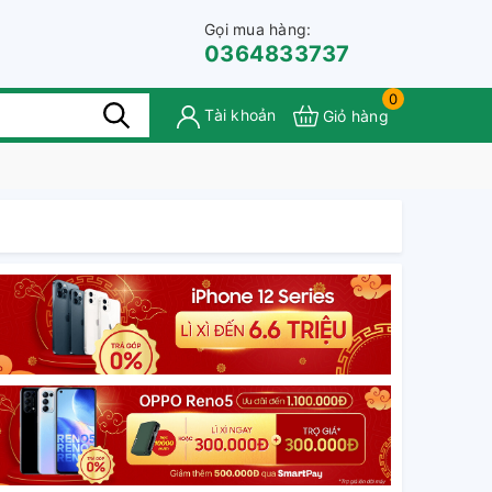
Gọi mua hàng:
0364833737
0
Tài khoản
Giỏ hàng