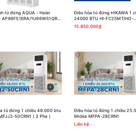
nh tủ đứng AQUA - Haier
Điều hòa tủ đứng HIKAWA 1 c
 - AP96FS1ERA/1U96WS1QRB
24000 BTU HI-FC25MT/HO-
r
FC25MT
15.850.000₫
a tủ đứng 1 chiều 48.000 btu
Điều hòa tủ đứng 1 chiều 25.
MFJJ2-50CRN1 ( 3 Pha )
Midea MFPA-28CRN1
Liên hệ