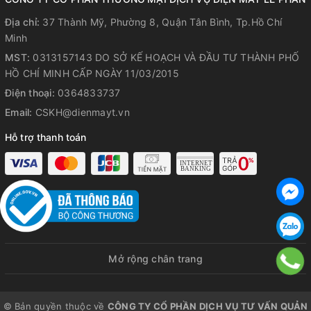
Địa chỉ:
37 Thành Mỹ, Phường 8, Quận Tân Bình, Tp.Hồ Chí
Minh
MST:
0313157143 DO SỞ KẾ HOẠCH VÀ ĐẦU TƯ THÀNH PHỐ
VẬN HÀNH ÊM ÁI, ĐỘ ỒN CHỈ 37 DB – MÁT MẺ MÀ VẪN YÊN
HỒ CHÍ MINH CẤP NGÀY 11/03/2015
TĨNH
Điện thoại:
0364833737
Máy vận hành êm gần như không phát ra tiếng ồn, lý tưởng
Email:
CSKH@dienmayt.vn
cho các không gian cần sự yên tĩnh như sảnh khách sạn,
khu ăn uống riêng tư hay phòng tiếp khách. Nhờ thiết kế
Hỗ trợ thanh toán
cách âm tốt và công nghệ vận hành ổn định, máy vẫn đảm
bảo hiệu suất cao mà không làm ảnh hưởng đến trải nghiệm
của khách hàng.
Mở rộng chân trang
© Bản quyền thuộc về
CÔNG TY CỔ PHẦN DỊCH VỤ TƯ VẤN QUẢN