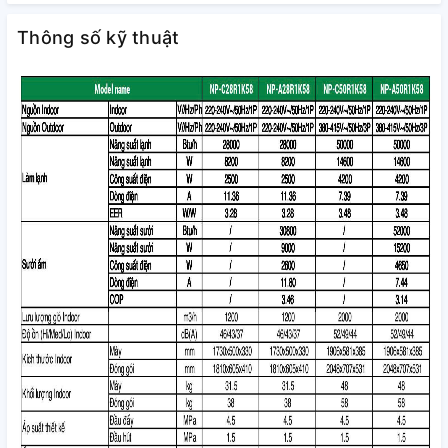
Thông số kỹ thuật
ĐIỀU HÒA TỦ ĐỨNG 1 CHIỀU – GIẢI PHÁP LÀM MÁT
CHUYÊN NGHIỆP CHO KHÔNG GIAN THƯƠNG MẠI
Tại các sảnh tiếp khách, nhà hàng, khách sạn hay trung tâm
trưng bày – không gian mát mẻ, dễ chịu luôn là yếu tố đầu
tiên khiến khách hàng cảm nhận được sự chỉn chu, chuyên
nghiệp từ chủ cơ sở. Với thiết kế hiện đại, hiệu năng mạnh
mẽ và loạt công nghệ tối ưu, Nagakawa NP-C28R1K58 là trợ
thủ lý tưởng giúp bạn làm mát nhanh, duy trì không khí sạch,
tiết kiệm thời gian vận hành và bảo trì.