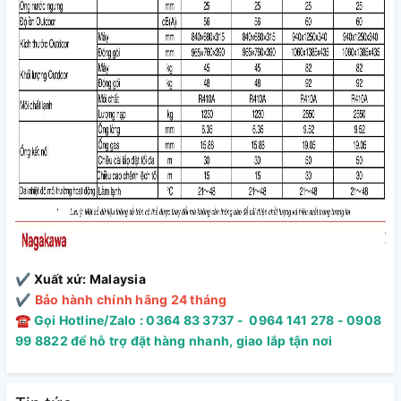
✔️
Xuất xứ:
Malaysia
✔️
Bảo hành chính hãng 24 tháng
☎
Gọi Hotline/Zalo : 0364 83 3737 - 0964 141 278 - 0908
LUỒNG GIÓ MẠNH MẼ, THỔI XA 15M – PHỦ MÁT TOÀN DIỆN
99 8822 để hỗ trợ đặt hàng nhanh, giao lắp tận nơi
CHO KHÔNG GIAN LỚN
Sở hữu động cơ công suất cao, điều hòa có thể tạo luồng gió
thổi xa đến 15m, kết hợp khả năng thổi gió 4 chiều tự động,