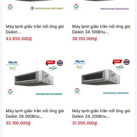
Máy lạnh giấu trần nối ống gió
Máy lạnh giấu trần nối ống gió
Daikin
Daikin 34.100Btu
FBFC140DVM9/RZFC140EY1
FBFC100DVM9/RZFC100EVM
43.650.000₫
38.150.000₫
- 3Pha [2025]
[2025]
Máy lạnh giấu trần nối ống gió
Máy lạnh giấu trần nối ống gió
Daikin 29.000Btu
Daikin 24.200Btu
FBFC85DVM9/RZFC85EVM
FBFC71DVM9/RZFC71EVM
32.100.000₫
31.050.000₫
[2025]
[2025]