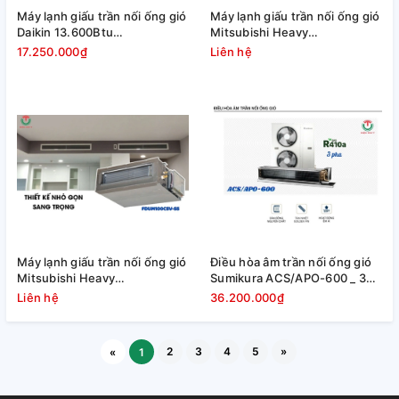
Máy lạnh giấu trần nối ống gió
Máy lạnh giấu trần nối ống gió
Daikin 13.600Btu
Mitsubishi Heavy
FBFC40DVM9/RZFC40EVM
FDUM125CSV-S5
17.250.000₫
Liên hệ
[2025]
Máy lạnh giấu trần nối ống gió
Điều hòa âm trần nối ống gió
Mitsubishi Heavy
Sumikura ACS/APO-600 _ 3
FDUM100CSV-S5
Pha
Liên hệ
36.200.000₫
2
3
4
5
»
«
1