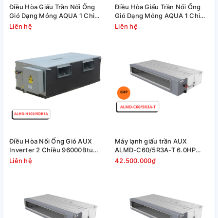
Điều Hòa Giấu Trần Nối Ống
Điều Hòa Giấu Trần Nối Ống
Gió Dạng Mỏng AQUA 1 Chiều
Gió Dạng Mỏng AQUA 1 Chiều
Inverter 25.000 BTU
Inverter 18.000 BTU
Liên hệ
Liên hệ
(1U71S1PJ2SA/AD71S2SS1FA/P1B-
(1U50S1PJ2SA/AD50S2SS1FA/P1
1210IA/D) Liên hệ
1210IA/D)
Điều Hòa Nối Ống Gió AUX
Máy lạnh giấu trần AUX
Inverter 2 Chiều 96000Btu
ALMD-C60/5R3A-T 6.0HP
ALHD-H100/5DR1A
Inverter
Liên hệ
42.500.000₫