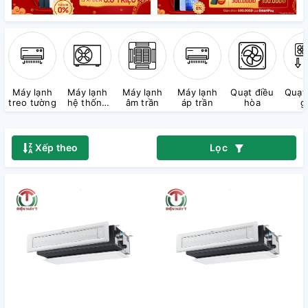
Máy lạnh
Máy lạnh
Máy lạnh
Máy lạnh
Quạt điều
Quạt
treo tường
hệ thống
âm trần
áp trần
hòa
g
Multi
Xếp theo
Lọc