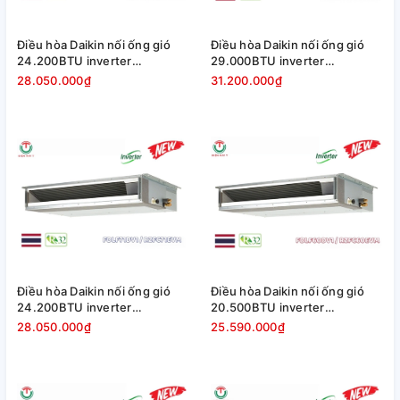
Điều hòa Daikin nối ống gió
Điều hòa Daikin nối ống gió
24.200BTU inverter
29.000BTU inverter
FDLF71DV1/RZFC71EY1 [
FDLF85DV1/RZFC85EVM
28.050.000₫
31.200.000₫
3Pha ]
Điều hòa Daikin nối ống gió
Điều hòa Daikin nối ống gió
24.200BTU inverter
20.500BTU inverter
FDLF71DV1/RZFC71EVM
FDLF60DV1/RZFC60EVM
28.050.000₫
25.590.000₫