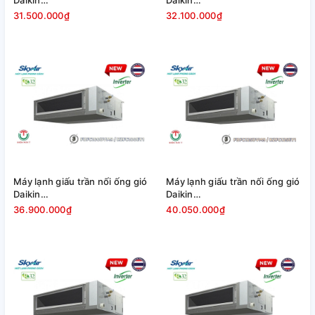
FBFC71DVM9/RZFC71EY1 -
FBFC85DVM9/RZFC85EY1 -
31.500.000₫
32.100.000₫
3Pha [2025]
3Pha [2025]
Máy lạnh giấu trần nối ống gió
Máy lạnh giấu trần nối ống gió
Daikin
Daikin
FBFC100DVM9/RZFC100EY1
FBFC125DVM9/RZFC125EY1
36.900.000₫
40.050.000₫
- 3Pha [2025]
- 3Pha [2025]