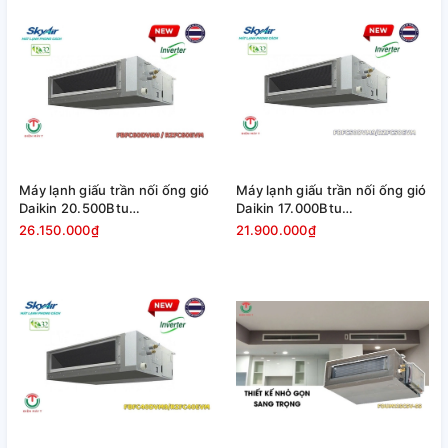
Máy lạnh giấu trần nối ống gió
Máy lạnh giấu trần nối ống gió
Daikin 20.500Btu
Daikin 17.000Btu
FBFC60DVM9/RZFC60EVM
FBFC50DVM9/RZFC50EVM
26.150.000₫
21.900.000₫
[2025]
[2025]