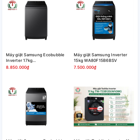
Máy giặt Samsung Ecobubble
Máy giặt Samsung Inverter
Inverter 17kg
15kg WA80F15B6BSV
WA40F17E7CSV
8.850.000₫
7.500.000₫