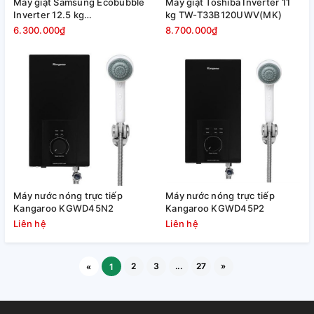
Máy giặt Samsung Ecobubble
Máy giặt Toshiba Inverter 11
Inverter 12.5 kg
kg TW-T33B120UWV(MK)
WA40F12E4LSV
6.300.000₫
8.700.000₫
Máy nước nóng trực tiếp
Máy nước nóng trực tiếp
Kangaroo KGWD45N2
Kangaroo KGWD45P2
Liên hệ
Liên hệ
2
3
...
27
»
«
1