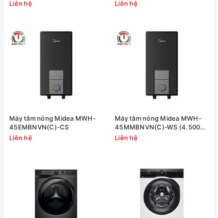
Liên hệ
Liên hệ
Máy tắm nóng Midea MWH-
Máy tắm nóng Midea MWH-
45EMBNVN(C)-CS
45MMBNVN(C)-WS (4.500W,
không có máy bơm)
Liên hệ
Liên hệ