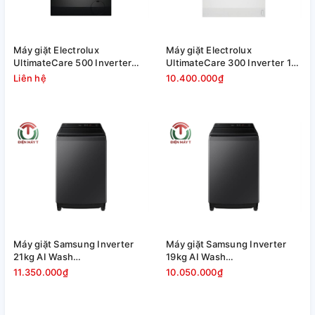
Máy giặt Electrolux
Máy giặt Electrolux
UltimateCare 500 Inverter
UltimateCare 300 Inverter 11
11kg EWF1143P5SC
kg EWF1124D3EC
Liên hệ
10.400.000₫
Máy giặt Samsung Inverter
Máy giặt Samsung Inverter
21kg AI Wash
19kg AI Wash
WA80F21B9BSV
WA80F19B9BSV
11.350.000₫
10.050.000₫