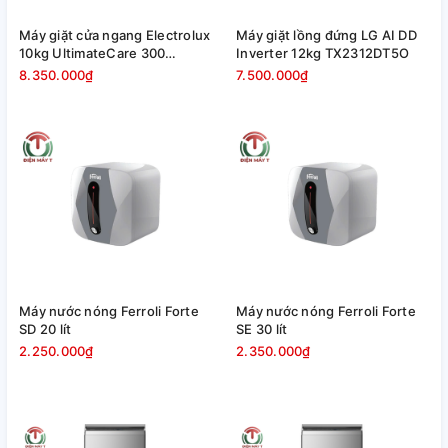
Máy giặt cửa ngang Electrolux
Máy giặt lồng đứng LG AI DD
10kg UltimateCare 300
Inverter 12kg TX2312DT5O
EWF1024D3EC
8.350.000₫
7.500.000₫
Máy nước nóng Ferroli Forte
Máy nước nóng Ferroli Forte
SD 20 lít
SE 30 lít
2.250.000₫
2.350.000₫