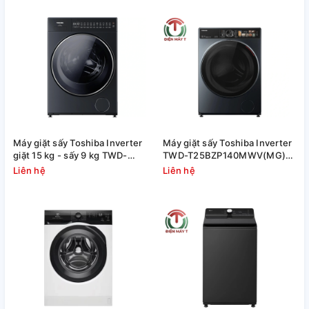
Máy giặt sấy Toshiba Inverter
Máy giặt sấy Toshiba Inverter
giặt 15 kg - sấy 9 kg TWD-
TWD-T25BZP140MWV(MG)
T35BP160MWV(MG)
(giặt 13kg, sấy 8kg)
Liên hệ
Liên hệ