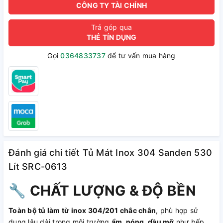
CÔNG TY TÀI CHÍNH
Trả góp qua
THẺ TÍN DỤNG
Gọi
0364833737
để tư vấn mua hàng
Đánh giá chi tiết Tủ Mát Inox 304 Sanden 530
Lít SRC-0613
🔧
CHẤT LƯỢNG & ĐỘ BỀN
Toàn bộ tủ làm từ inox 304/201 chắc chắn
, phù hợp sử
dụng lâu dài trong môi trường
ẩm, nóng, dầu mỡ
như bếp