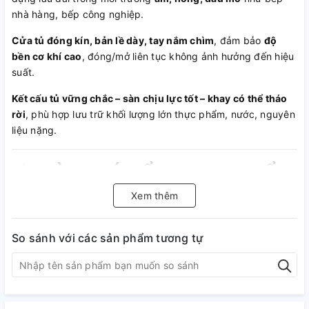
nhà hàng, bếp công nghiệp.
Cửa tủ đóng kín, bản lề dày, tay nắm chìm
, đảm bảo
độ
bền cơ khí cao
, đóng/mở liên tục không ảnh hưởng đến hiệu
suất.
Kết cấu tủ vững chắc – sàn chịu lực tốt – khay có thể tháo
rời
, phù hợp lưu trữ khối lượng lớn thực phẩm, nước, nguyên
liệu nặng.
❄️
LÀM MÁT ỔN ĐỊNH – HIỂN
THỊ RÕ RÀNG
Xem thêm
Không sử dụng inverter nhưng được trang bị bộ điều
So sánh với các sản phẩm tương tự
khiển kỹ thuật số
, có
màn hình LED hiển thị nhiệt độ chính
xác theo thời gian thực
.
Nhiệt độ làm việc ổn định 0°C đến 10°C
, đảm bảo tiêu
chuẩn bảo quản rau củ, thịt chín, nước uống, nguyên liệu sơ