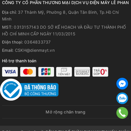
CÔNG TY CỔ PHẦN THƯƠNG MẠI DỊCH VỤ ĐIỆN MÁY LÊ PHAN
🎨
KIỂU DÁNG INOX CHUYÊN
Địa chỉ:
37 Thành Mỹ, Phường 8, Quận Tân Bình, Tp.Hồ Chí
NGHIỆP
Minh
MST:
0313157143 DO SỞ KẾ HOẠCH VÀ ĐẦU TƯ THÀNH PHỐ
Dạng tủ đứng, nhiều ngăn – bố trí linh hoạt với 2/4/6 cánh
HỒ CHÍ MINH CẤP NGÀY 11/03/2015
tùy mô hình
, dễ dàng phân khu thực phẩm theo loại.
Điện thoại:
0364833737
Thiết kế âm tay nắm – bề mặt phẳng – góc bo tròn
, giúp dễ
Email:
CSKH@dienmayt.vn
lau chùi, đảm bảo vệ sinh theo chuẩn HACCP.
Hỗ trợ thanh toán
Bánh xe chịu lực có khóa
, thuận tiện di chuyển hoặc cố định
tủ khi cần.
💰
TỐI ƯU CHI PHÍ VẬN
HÀNH CHO MÔ HÌNH
CHUYÊN NGHIỆP
Mở rộng chân trang
Không cần đến hệ thống inverter,
tủ SRC vẫn đáp ứng yêu