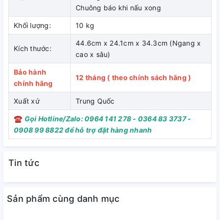
Chuông báo khi nấu xong
Bảng điều khiển cơ dễ sử dụng
Khối lượng:
10 kg
Bảng điều khiển cơ với nút xoay đơn giản, dễ sử dụng cho
44.6cm x 24.1cm x 34.3cm (Ngang x
mọi đối tượng, đặc biệt là người lớn tuổi. Các núm vặn chắc
Kích thước:
cao x sâu)
chắn, có ghi chú song ngữ Việt – Anh.
Bảo hành
12 tháng ( theo chính sách hãng )
chính hãng
Tính năng tiện ích
Xuất xứ
Trung Quốc
Lò vi sóng Sharp R-2040EH-BK còn có chuông báo khi thực
phẩm đã hoàn thành, giúp bạn không lo bỏ quên thức ăn.
☎
Gọi Hotline/Zalo: 0964 141 278 - 0364 83 3737 -
Cửa lò có đèn chiếu sáng, dễ dàng quan sát tình trạng món
0908 99 8822 để hỗ trợ đặt hàng nhanh
ăn.
Tin tức
Sản phẩm cùng danh mục