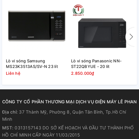
Lò vi sóng Samsung
Lò vi sóng Panasonic NN-
L
MS23K3513AS/SV-N 23 lít
ST22QBYUE - 20 lít
N
Liên hệ
2.850.000₫
4
CÔNG TY CỔ PHẦN THƯƠNG MẠI DỊCH VỤ ĐIỆN MÁY LÊ PHAN
Địa chỉ:
37 Thành Mỹ, Phường 8, Quận Tân Bình, Tp.Hồ Chí
Minh
MST:
0313157143 DO SỞ KẾ HOẠCH VÀ ĐẦU TƯ THÀNH PHỐ
HỒ CHÍ MINH CẤP NGÀY 11/03/2015