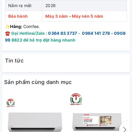
Năm ra mắt
2026
Công nghệ Inverter + Eco+ – Tiết
Bảo hành
Máy 3 năm – Máy nén 5 năm
kiệm điện vượt trội
✨
Hãng:
Comfee.
☎
Gọi Hotline/Zalo :
0364 83 3737
-
0964 141 278 - 0908
Máy được trang bị:
99
8822 để hỗ trợ đặt hàng nhanh
Công nghệ Inverter
giúp duy trì nhiệt độ ổn định
Chế độ Eco+
giảm tiêu thụ điện năng khi không cần làm
Tin tức
lạnh quá sâu
Mức tiêu thụ điện chỉ
0.83 kWh
, đạt
nhãn năng lượng 5
Sản phẩm cùng danh mục
sao
, hiệu suất năng lượng
5.21
– lý tưởng cho gia đình sử
dụng thường xuyên.
Làm lạnh nhanh Hyper Tech – Mát
tức thì
Công nghệ
Hyper Tech
cho phép: