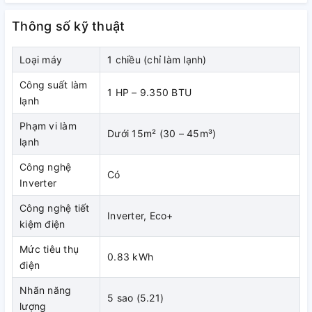
Thông số kỹ thuật
Loại máy
1 chiều (chỉ làm lạnh)
Công suất làm
1 HP – 9.350 BTU
lạnh
Phạm vi làm
Dưới 15m² (30 – 45m³)
lạnh
Ưu điểm nổi bật của Máy lạnh
Công nghệ
Có
Comfee Inverter 1 HP CFS-
Inverter
10VGX
Công nghệ tiết
Inverter, Eco+
kiệm điện
Công suất 1 HP – Phù hợp phòng
Mức tiêu thụ
0.83 kWh
dưới 15m²
điện
Nhãn năng
Với công suất
1 HP (9.350 BTU)
, máy lạnh Comfee Inverter 1
5 sao (5.21)
lượng
HP CFS-10VGX đáp ứng tối ưu nhu cầu làm mát cho: