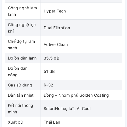
Công nghệ làm
Phòng ngủ
Hyper Tech
lạnh
Phòng làm việc cá nhân
Công nghệ lọc
Dual Filtration
Căn hộ studio
khí
Chế độ tự làm
Phòng trẻ em
Active Clean
sạch
Giúp tiết kiệm điện hơn so với việc dùng máy công suất lớn
Độ ồn dàn lạnh
35.5 dB
không cần thiết.
Độ ồn dàn
51 dB
nóng
Gas sử dụng
R-32
Dàn tản nhiệt
Đồng – Nhôm phủ Golden Coating
Kết nối thông
SmartHome, IoT, AI Cool
minh
Xuất xứ
Thái Lan