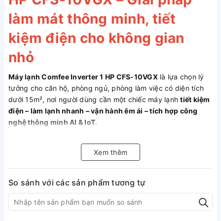
làm mát thông minh, tiết
kiệm điện cho không gian
nhỏ
Máy lạnh Comfee Inverter 1 HP CFS-10VGX
là lựa chọn lý
tưởng cho căn hộ, phòng ngủ, phòng làm việc có diện tích
dưới 15m², nơi người dùng cần một chiếc máy lạnh
tiết kiệm
điện – làm lạnh nhanh – vận hành êm ái – tích hợp công
nghệ thông minh AI & IoT
.
Sở hữu công nghệ Inverter tiên tiến, khả năng làm lạnh
Hyper Tech mạnh mẽ cùng hệ thống lọc kép Dual Filtration,
Xem thêm
Comfee CFS-10VGX không chỉ mang lại không khí mát lạnh
tức thì mà còn bảo vệ sức khỏe người dùng lâu dài.
So sánh với các sản phẩm tương tự