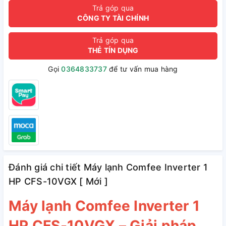
Trả góp qua
CÔNG TY TÀI CHÍNH
Trả góp qua
THẺ TÍN DỤNG
Gọi
0364833737
để tư vấn mua hàng
Đánh giá chi tiết Máy lạnh Comfee Inverter 1
HP CFS-10VGX [ Mới ]
Máy lạnh Comfee Inverter 1
HP CFS-10VGX – Giải pháp