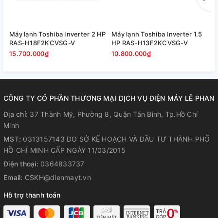
Tăng tốc độ làm lạnh ngay khi khởi động
Phân bổ luồng gió đều khắp không gian
Máy lạnh Toshiba Inverter 2 HP
Máy lạnh Toshiba Inverter 1.5
M
Giảm cảm giác oi nóng chỉ sau vài phút
RAS-H18F2KCVSG-V
HP RAS-H13F2KCVSG-V
R
15.700.000₫
10.800.000₫
8
Đặc biệt phù hợp với khí hậu nóng ẩm tại Việt Nam.
CÔNG TY CỔ PHẦN THƯƠNG MẠI DỊCH VỤ ĐIỆN MÁY LÊ PHAN
Địa chỉ:
37 Thành Mỹ, Phường 8, Quận Tân Bình, Tp.Hồ Chí
Minh
MST:
0313157143 DO SỞ KẾ HOẠCH VÀ ĐẦU TƯ THÀNH PHỐ
HỒ CHÍ MINH CẤP NGÀY 11/03/2015
Điện thoại:
0364833737
Email:
CSKH@dienmayt.vn
Hỗ trợ thanh toán
Lọc không khí sạch hơn với Dual
Filtration