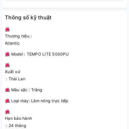
Thông số kỹ thuật
🌺
Thương hiệu :
Atlantic
🌺 Model : TEMPO LITE 5000PU
🌺
Xuất xứ
: Thái Lan
Đánh giá chi tiết về máy nước
🌺 Màu sắc : Trắng
nóng trực tiếp Atlantic
🌺 Loại máy: Làm nóng trực tiếp
Tempo Lite 5000 PU
🌺
Thiết kế hiện đại và tiện ích
Hạn bảo hành
: 24 tháng
Atlantic Tempo Lite 5000 PU có thiết kế nhỏ gọn, tinh tế và