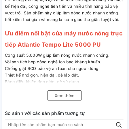
kế hiện đại, công nghệ tiên tiến và nhiều tính năng bảo vệ
vượt trội. Sản phẩm này giúp làm nóng nước nhanh chóng,
tiết kiệm thời gian và mang lại cảm giác thư giãn tuyệt vời.
Ưu điểm nổi bật của máy nước nóng trực
tiếp Atlantic Tempo Lite 5000 PU
Công suất 5.000W giúp làm nóng nước nhanh chóng.
Vòi sen tích hợp công nghệ Ion bạc kháng khuẩn.
Chống giật RCD bảo vệ an toàn cho người dùng.
Thiết kế nhỏ gọn, hiện đại, dễ lắp đặt.
Bảng điều khiển đơn giản, dễ sử dụng.
Bơm trợ lực DC hoạt động êm ái, hiệu quả.
Chế độ cảm biến chống bỏng giúp bảo vệ người sử dụng.
Xem thêm
Vỏ nhựa ABS cao cấp chống cháy, chống thấm nước IP25.
Van khóa lọc cặn bảo vệ linh kiện, tăng tuổi thọ máy.
So sánh với các sản phẩm tương tự