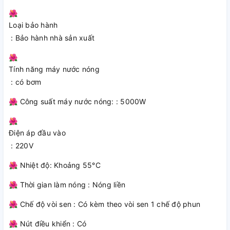
hiện đại. Với vỏ ngoài được làm từ nhựa ABS cao cấp, máy
🌺
không chỉ bền bỉ mà còn mang lại tính thẩm mỹ cao cho
Loại bảo hành
không gian phòng tắm. Thiết kế nhỏ gọn giúp máy dễ dàng
: Bảo hành nhà sản xuất
lắp đặt ở nhiều vị trí khác nhau trong phòng tắm mà không
chiếm quá nhiều diện tích.
🌺
Tính năng máy nước nóng
: có bơm
🌺 Công suất máy nước nóng: : 5000W
🌺
Điện áp đầu vào
: 220V
🌺 Nhiệt độ: Khoảng 55°C
🌺 Thời gian làm nóng : Nóng liền
🌺 Chế độ vòi sen : Có kèm theo vòi sen 1 chế độ phun
🌺 Nút điều khiển : Có
Công nghệ làm nóng nhanh chóng