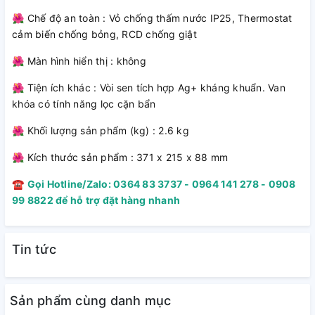
🌺 Chế độ an toàn : Vỏ chống thấm nước IP25, Thermostat
Với công suất lên tới 5.000W, máy nước nóng
cảm biến chống bỏng, RCD chống giật
Atlantic 5000W Tempo Lite 5000 PU giúp làm nóng nước rất
nhanh, chỉ cần bật công tắc là bạn sẽ có ngay nước nóng để
🌺 Màn hình hiển thị : không
sử dụng mà không phải chờ đợi lâu. Đặc biệt, công suất
mạnh mẽ này cũng giúp duy trì nhiệt độ nước ổn định, mang
🌺 Tiện ích khác : Vòi sen tích hợp Ag+ kháng khuẩn. Van
lại cảm giác dễ chịu trong suốt thời gian tắm.
khóa có tính năng lọc cặn bẩn
🌺 Khối lượng sản phẩm (kg) : 2.6 kg
🌺 Kích thước sản phẩm : 371 x 215 x 88 mm
☎
Gọi Hotline/Zalo: 0364 83 3737 - 0964 141 278 - 0908
99 8822 để hỗ trợ đặt hàng nhanh
Tin tức
Sản phẩm cùng danh mục