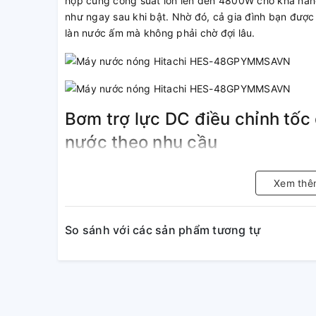
hợp cùng công suất lớn lên đến 4800W cho khả nă
như ngay sau khi bật. Nhờ đó, cả gia đình bạn được
làn nước ấm mà không phải chờ đợi lâu.
Bơm trợ lực DC điều chỉnh tốc
nước theo nhu cầu
Máy nước nóng Hitachi HES-48GPYMMSAVN có bơm tr
Xem thê
tăng áp lực nước theo nhu cầu.
Hơn nữa, trang bị này giúp bạn có thể lắp đặt cả n
lực. Chúng giúp làm tăng áp cho nguồn nước chảy 
So sánh với các sản phẩm tương tự
nghiệm tắm sảng khoái.
Vòi sen kháng khuẩn 5 kiểu p
cầu
Máy nước nóng Hitachi HES-48GPYMMSAVN có vòi sen