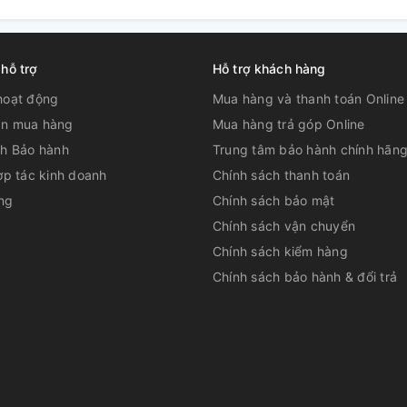
 hỗ trợ
Hỗ trợ khách hàng
trì máy nước nóng bạn nên
hoạt động
Mua hàng và thanh toán Online
n mua hàng
Mua hàng trả góp Online
ch Bảo hành
Trung tâm bảo hành chính hãn
do những lợi ích mà thiết bị này mang lại.
ợp tác kinh doanh
Chính sách thanh toán
 cũng mang đến nhiều rủi ro về sức khỏe,
 cách.
ng
Chính sách bảo mật
Chính sách vận chuyển
Chính sách kiểm hàng
Chính sách bảo hành & đổi trả