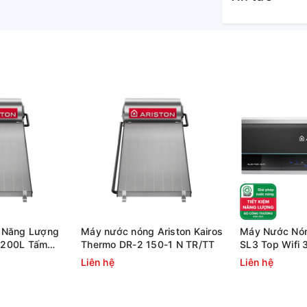
g gây nhiễu sóng
 tiêu chuẩn điện từ EMC, đảm bảo không
i, tivi,... Điều này giúp bạn có thể sử dụng
 đoạn.
 Năng Lượng
Máy nước nóng Ariston Kairos
Máy Nước Nóng
n 200L Tấm
Thermo DR-2 150-1 N TR/TT
SL3 Top Wifi 
hermo DR-2
Tiếp
Liên hệ
Liên hệ
 sở hữu thiết kế sang trọng với màu xám
ở bất kỳ vị trí nào trong phòng tắm của bạn.