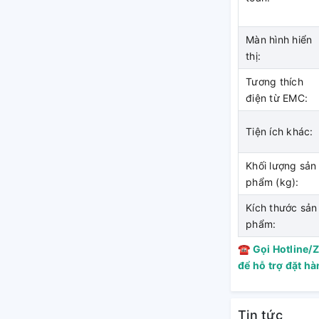
này mang lại trải nghiệm thư giãn tuyệt vời
đảm bảo nguồn nước tắm an toàn hơn khi sử
Màn hình hiển
thị:
Tương thích
điện từ EMC:
gắt nguồn điện
Tiện ích khác:
 có hệ thống chống giật ELCB, tự động
Khối lượng sản
người dùng khỏi nguy cơ bị điện giật và nâng
phẩm (kg):
Kích thước sản
phẩm:
5 bảo đảm an toàn
☎
Gọi Hotline/
để hỗ trợ đặt h
ạt chuẩn kháng bụi và nước IP25 giúp bảo
c tối đa các sự cố, đảm bảo an toàn cho
Tin tức