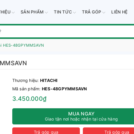
THIỆU
SẢN PHẨM
TIN TỨC
TRẢ GÓP
LIÊN HỆ
chi HES-48GPYMMSAVN
PYMMSAVN
Thương hiệu:
HITACHI
Mã sản phẩm:
HES-48GPYMMSAVN
3.450.000₫
MUA NGAY
Giao tận nơi hoặc nhận tại cửa hàng
Trả góp qua
Trả góp qua