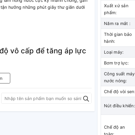
ng làm nóng nước cực kỳ nhanh chóng, gần
Xuất xứ sản
 tận hưởng những phút giây thư giãn dưới
phẩm:
Năm ra mắt :
Thời gian bảo
hành:
 độ vô cấp để tăng áp lực
Loại máy:
Bơm trợ lực:
ợ lực DC điều chỉnh tốc độ vô cấp giúp
Công suất máy
m
nước nóng:
ơi có nguồn nước đầu vào yếu nhờ có bơm trợ
Chế độ vòi sen
nhanh và mạnh hơn để bạn có được trải
Nút điều khiển:
hun, đáp ứng đa dạng nhu
Chế độ an
 với 5 cấp độ chỉnh tia giúp dễ dàng thay
toàn: