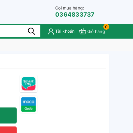
Gọi mua hàng:
0364833737
0
Tài khoản
Giỏ hàng