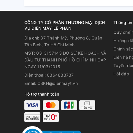
CÔNG TY CỔ PHẦN THƯƠNG MẠI DỊCH
Thông tin
VỤ ĐIỆN MÁY LÊ PHAN
Tầm quan trọng của việc bảo 
Quy chế 
Địa chỉ:
37 Thành Mỹ, Phường 8, Quận
biết
Hướng dẫ
Tân Bình, Tp.Hồ Chí Minh
Chính sá
Máy nước nóng không còn xa lạ trong nhiều gia đình 
MST:
0313157143 DO SỞ KẾ HOẠCH VÀ
Liên hệ h
Tuy nhiên, sử dụng máy nước nóng không đúng cách
ĐẦU TƯ THÀNH PHỐ HỒ CHÍ MINH CẤP
trong đó có việc bảo trì máy nước nóng không đúng
Tuyển dụ
NGÀY 11/03/2015
Hỏi đáp
Điện thoại:
0364833737
Email:
CSKH@dienmayt.vn
Hỗ trợ thanh toán