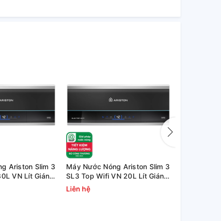
 Ariston Slim 3
Máy Nước Nóng Ariston Slim 3
Bình nóng l
30L VN Lít Gián
SL3 Top Wifi VN 20L Lít Gián
TOP Wifi
Tiếp
Liên hệ
4.600.000