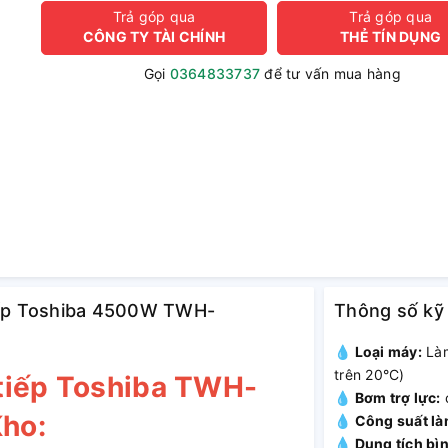
Trả góp qua
Trả góp qua
CÔNG TY TÀI CHÍNH
THẺ TÍN DỤNG
Gọi
0364833737
để tư vấn mua hàng
tiếp Toshiba 4500W TWH-
Thông số kỹ
💧 Loại máy:
Làm
trên 20°C)
tiếp Toshiba TWH-
💧 Bơm trợ lực:
ho:
💧 Công suất l
💧 Dung tích bì