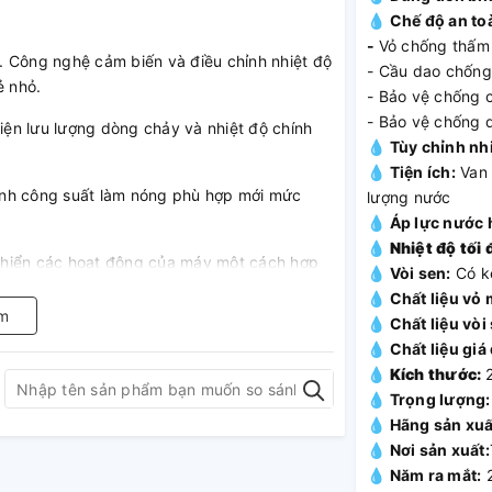
💧 Chế độ an to
-
Vỏ chống thấm
. Công nghệ cảm biến và điều chỉnh nhiệt độ
- Cầu dao chống
ẻ nhỏ.
- Bảo vệ chống 
- Bảo vệ chống 
hiện lưu lượng dòng chảy và nhiệt độ chính
💧 Tùy chỉnh nh
💧 Tiện ích:
Van 
ỉnh công suất làm nóng phù hợp mới mức
lượng nước
💧 Áp lực nước 
💧
Nhiệt độ tối 
 khiển các hoạt động của máy một cách hợp
💧 Vòi sen:
Có kè
💧 Chất liệu vỏ 
m
💧 Chất liệu vòi
💧 Chất liệu giá
💧
Kích thước:
💧 Trọng lượng:
💧 Hãng sản xuấ
💧 Nơi sản xuất:
💧 Năm ra mắt: