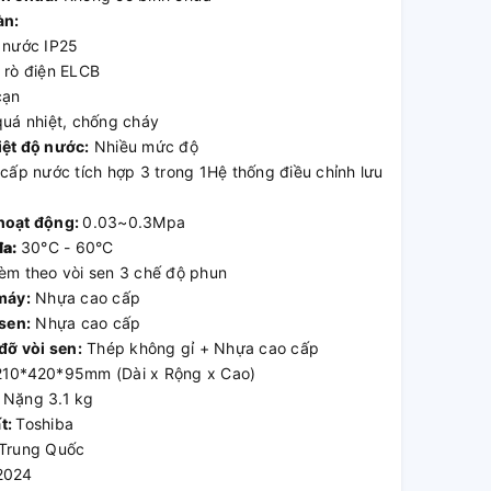
àn:
 nước IP25
 rò điện ELCB
cạn
quá nhiệt, chống cháy
iệt độ nước:
Nhiều mức độ
cấp nước tích hợp 3 trong 1Hệ thống điều chỉnh lưu
hoạt động:
0.03~0.3Mpa
đa:
30°C - 60°C
m theo vòi sen 3 chế độ phun
máy:
Nhựa cao cấp
 sen:
Nhựa cao cấp
 đỡ vòi sen:
Thép không gỉ + Nhựa cao cấp
210*420*95mm (Dài x Rộng x Cao)
Nặng 3.1 kg
t:
Toshiba
Trung Quốc
2024