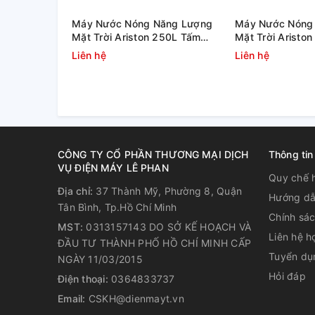
Máy Nước Nóng Năng Lượng
Máy Nước Nóng
Mặt Trời Ariston 250L Tấm
Mặt Trời Aristo
Phẳng Kairos Thermo DR-2
Phẳng Kairos T
Công nghệ Hạn chế biến động nhiệt
Liên hệ
Liên hệ
Không ngừng theo dõi và điều chỉnh nhiệt độ nước 
thu thập dữ liệu về lưu lượng và nhiệt độ nước tức
bảo nhiệt độ ổn định và tiết kiệm điện năng.
CÔNG TY CỔ PHẦN THƯƠNG MẠI DỊCH
Thông tin
VỤ ĐIỆN MÁY LÊ PHAN
Quy chế 
Địa chỉ:
37 Thành Mỹ, Phường 8, Quận
Hướng dẫ
Tân Bình, Tp.Hồ Chí Minh
Chính sá
MST:
0313157143 DO SỞ KẾ HOẠCH VÀ
Liên hệ h
ĐẦU TƯ THÀNH PHỐ HỒ CHÍ MINH CẤP
Tuyển dụ
NGÀY 11/03/2015
Hỏi đáp
Điện thoại:
0364833737
Email:
CSKH@dienmayt.vn