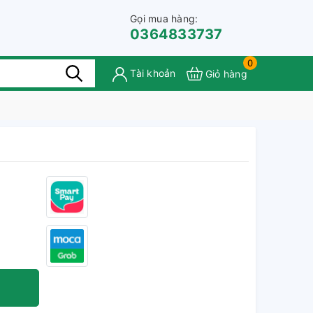
Gọi mua hàng:
0364833737
0
Tài khoản
Giỏ hàng