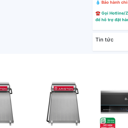
💧
Bảo hành chí
☎
Gọi Hotline/
để hỗ trợ đặt h
Tin tức