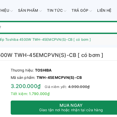
THIỆU
SẢN PHẨM
TIN TỨC
TRẢ GÓP
LIÊN HỆ
tiếp Toshiba 4500W TWH-45EMCPVN(S)-CB [ có bơm ]
 4500W TWH-45EMCPVN(S)-CB [ có bơm ]
Thương hiệu:
TOSHIBA
Mã sản phẩm:
TWH-45EMCPVN(S)-CB
3.200.000₫
4.990.000₫
Giá niêm yết:
Tiết kiệm:
1.790.000₫
MUA NGAY
Giao tận nơi hoặc nhận tại cửa hàng