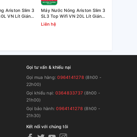
 Ariston Slim 3
Máy Nước Nóng Ariston Slim 3
Bình nóng l
30L VN Lít Gián
SL3 Top Wifi VN 20L Lít Gián
TOP Wifi
Tiếp
Liên hệ
4.600.000
Gọi tư vấn & khiếu nại
Gọi mua hàng:
0964141278
(8h00 -
22h00)
Gọi khiếu nại:
0364833737
(8h00 -
g
21h00)
Gọi bảo hành:
0964141278
(8h00 -
21h30)
Kết nối với chúng tôi