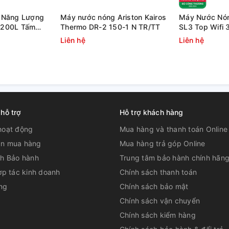
 Năng Lượng
Máy nước nóng Ariston Kairos
Máy Nước Nóng
n 200L Tấm
Thermo DR-2 150-1 N TR/TT
SL3 Top Wifi 
hermo DR-2
Tiếp
Liên hệ
Liên hệ
một cách chính xác từng giây. Nhờ khả năng
 thời, máy tắm nước nóng Toshiba luôn đảm
 hỗ trợ
Hỗ trợ khách hàng
hoạt động
Mua hàng và thanh toán Online
n mua hàng
Mua hàng trả góp Online
ch Bảo hành
Trung tâm bảo hành chính hãn
ợp tác kinh doanh
Chính sách thanh toán
ng
Chính sách bảo mật
Chính sách vận chuyển
Chính sách kiểm hàng