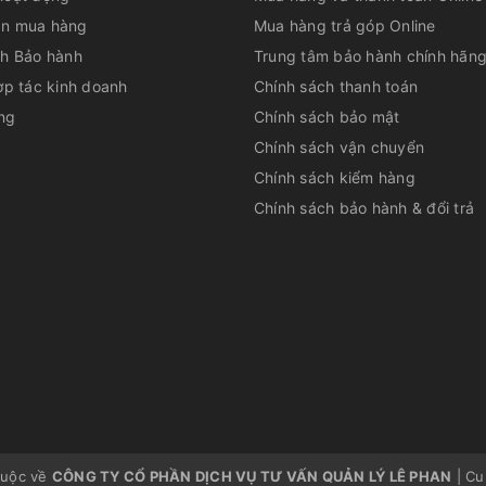
n mua hàng
Mua hàng trả góp Online
 sương giúp cửa tủ luôn trong suốt, hỗ trợ
ch Bảo hành
Trung tâm bảo hành chính hãn
ợp tác kinh doanh
Chính sách thanh toán
ng
Chính sách bảo mật
huyên sử dụng cho dòng tủ mát, đông cao
Chính sách vận chuyển
 quả làm lạnh cao, tính năng giữ lạnh lâu
Chính sách kiểm hàng
Chính sách bảo hành & đổi trả
n, tránh trẻ nhỏ nghịch ngơm, ảnh hưởng tới
huộc về
CÔNG TY CỔ PHẦN DỊCH VỤ TƯ VẤN QUẢN LÝ LÊ PHAN
|
Cu