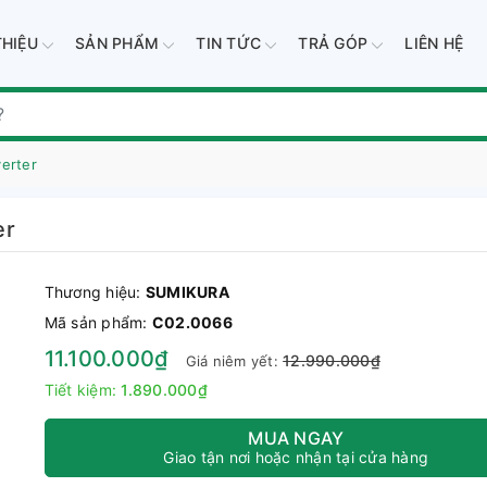
THIỆU
SẢN PHẨM
TIN TỨC
TRẢ GÓP
LIÊN HỆ
erter
er
Thương hiệu:
SUMIKURA
Mã sản phẩm:
C02.0066
11.100.000₫
12.990.000₫
Giá niêm yết:
Tiết kiệm:
1.890.000₫
MUA NGAY
Giao tận nơi hoặc nhận tại cửa hàng