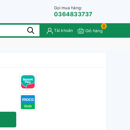
Gọi mua hàng:
0364833737
0
Tài khoản
Giỏ hàng