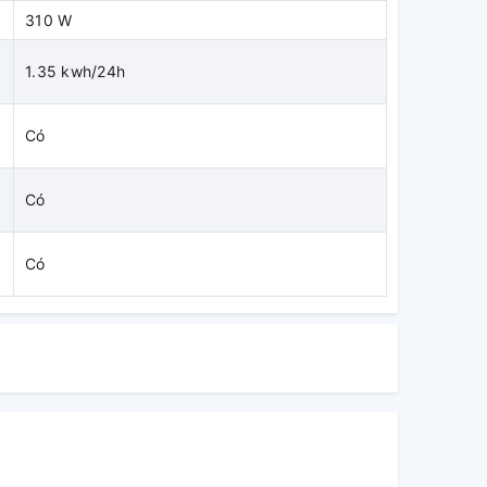
310 W
1.35 kwh/24h
Có
Có
Có