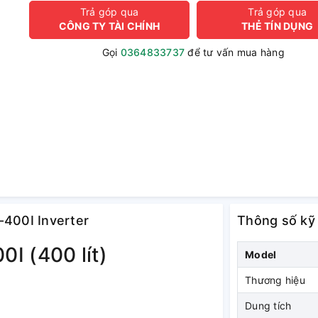
Trả góp qua
Trả góp qua
CÔNG TY TÀI CHÍNH
THẺ TÍN DỤNG
Gọi
0364833737
để tư vấn mua hàng
-400I Inverter
Thông số kỹ
I (400 lít)
Model
Thương hiệu
Dung tích