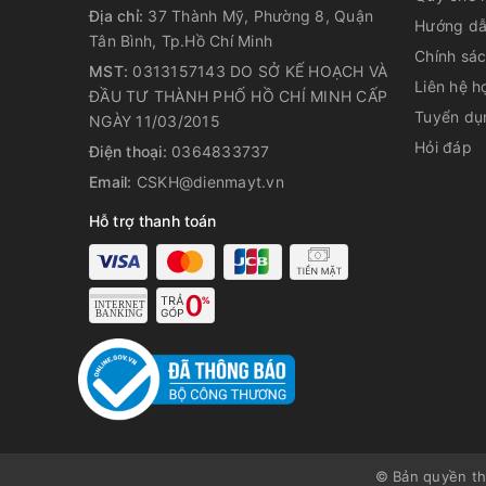
Công nghệ chống đọng sương
Địa chỉ:
37 Thành Mỹ, Phường 8, Quận
Hướng dẫ
Tủ mát Sumikura được trang bị công nghệ chống đọng
Tân Bình, Tp.Hồ Chí Minh
Chính sá
hiệu quả cho quá trình quan sát và lấy thực phẩm.
MST:
0313157143 DO SỞ KẾ HOẠCH VÀ
Liên hệ h
ĐẦU TƯ THÀNH PHỐ HỒ CHÍ MINH CẤP
Gas R600A an toàn
Tuyển dụ
NGÀY 11/03/2015
Gas R600A được đánh giá là loại nhiên liệu sạch, c
Hỏi đáp
Điện thoại:
0364833737
cấp. Tủ áp dụng công nghệ gas R600A thường có hiệu
Email:
CSKH@dienmayt.vn
và tiết kiệm điện hơn so với các loại gas khác.
Hỗ trợ thanh toán
Khóa bảo vệ an toàn
Tủ mát Sumikura có khóa tủ ở phía trên cùng an toà
thực phẩm được bảo quản bên trong tủ.
© Bản quyền t