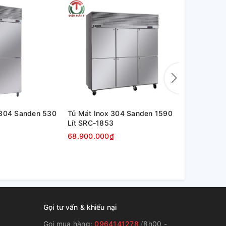
 304 Sanden 530
Tủ Mát Inox 304 Sanden 1590
Tủ Mát Ino
Lít SRC-1853
Lít SRC-06
68.900.000₫
34.300.00
Gọi tư vấn & khiếu nại
Gọi mua hàng:
0964141278
(8h00 -