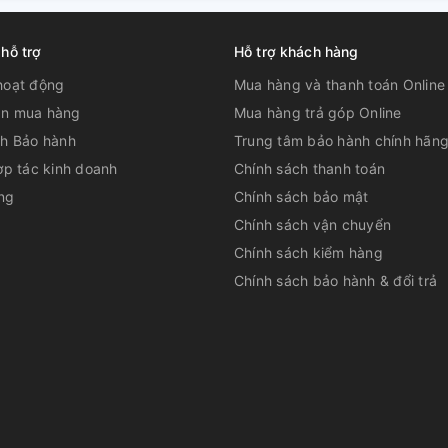
 hỗ trợ
Hỗ trợ khách hàng
ược trang bị bảng hiển thị nhiệt độ ngay mặt
hoạt động
Mua hàng và thanh toán Online
hiệt độ trong lòng tủ. Nhờ mức nhiệt chính
n, tránh để nhiệt độ quá thấp hoặc cao gây
n mua hàng
Mua hàng trả góp Online
ch Bảo hành
Trung tâm bảo hành chính hãn
nghệ điện trở
ợp tác kinh doanh
Chính sách thanh toán
ng
Chính sách bảo mật
g cấp của dòng tủ mát 2 cánh trước đây,
Chính sách vận chuyển
dụng công nghệ điện trở hiện đại. Mặt kính
hàng. Đây là công nghệ độc quyền của hãng
Chính sách kiểm hàng
Chính sách bảo hành & đổi trả