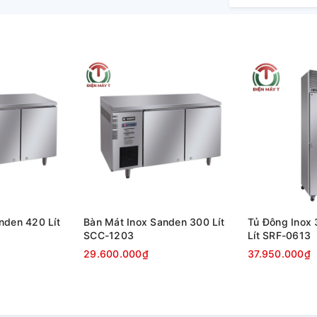
chỉ có vậy, lòng tủ có khả năng chịu va đập
nden 420 Lít
Bàn Mát Inox Sanden 300 Lít
Tủ Đông Inox
SCC-1203
Lít SRF-0613
c 2 lớp, ở giữ hút chân không giúp bạn dễ
29.600.000₫
37.950.000₫
ó thiết kế chìm chắc chắn, tiết kiệm diện
 đóng vào dễ dàng hơn. Hệ thống đèn LED
 phù hợp với việc trưng bày thực phẩm tại