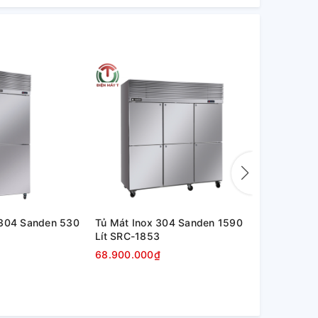
 304 Sanden 530
Tủ Mát Inox 304 Sanden 1590
Tủ Mát Ino
Lít SRC-1853
Lít SRC-06
68.900.000₫
34.300.00