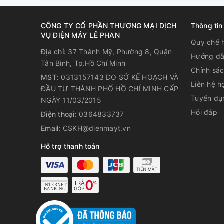
Bảng hiển thị nhiệt độ Digital tiện ích
CÔNG TY CỔ PHẦN THƯƠNG MẠI DỊCH
Thông tin
Điểm nổi bật ở những chiếc tủ mát Sumikura, đó là đ
VỤ ĐIỆN MÁY LÊ PHAN
Quy chế 
ngoài tủ. Nhờ vậy, bạn có thể biết được chính xác n
Địa chỉ:
37 Thành Mỹ, Phường 8, Quận
xác, thực phẩm bảo quản luôn giữ được độ tươi ngo
Hướng dẫ
Tân Bình, Tp.Hồ Chí Minh
tới hỏng hàng.
Chính sá
MST:
0313157143 DO SỞ KẾ HOẠCH VÀ
Chống đọng sương tuyệt đối bằng công 
Liên hệ h
ĐẦU TƯ THÀNH PHỐ HỒ CHÍ MINH CẤP
Tuyển dụ
NGÀY 11/03/2015
Tủ mát Sumikura SKSC-1202WG2/HW là sản phẩm nân
Hỏi đáp
tủ có khả năng chống đọng sương tuyệt đối nhờ ứng 
Điện thoại:
0364833737
trong, tiện ích cho việc trưng bày, thu hút khách 
Email:
CSKH@dienmayt.vn
Sumikura.
Hỗ trợ thanh toán