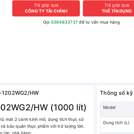
Trả góp qua
Trả góp qua
CÔNG TY TÀI CHÍNH
THẺ TÍN DỤNG
Gọi
0364833737
để tư vấn mua hàng
KSC-1202WG2/HW
Thông số kỹ
02WG2/HW (1000 lít)
Model
tủ mát 2 cánh kính mở, dung tích thực sử
Dung tích (L)
y và bảo quản thực phẩm với trữ lượng lớn.
ng lớn, nhà hàng…