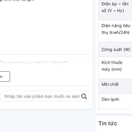
Điện áp ~ tần
số (V ~ Hz)
Điện năng tiêu
thụ (kwh/24h)
Công suất (W)
Kích thước
máy (mm)
m
 mát Sumikura SKSC-
Môi chất
Dàn lạnh
nh sang trọng, phía bên trong tủ được bao
ẽ tạo cảm giác sạch sẽ, hợp vệ sinh, phù
Tin tức
bắt mắt của dòng sản phẩm, bạn có thể dễ