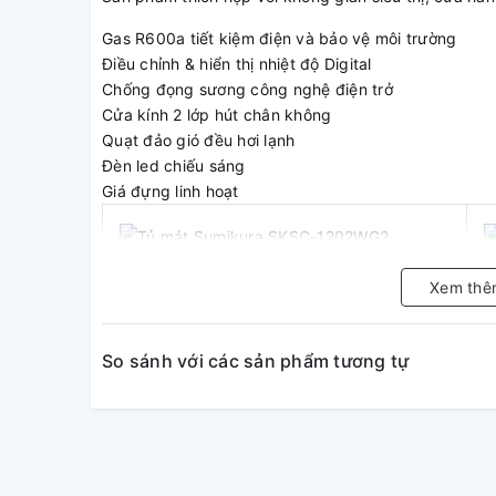
Gas R600a tiết kiệm điện và bảo vệ môi trường
Điều chỉnh & hiển thị nhiệt độ Digital
Chống đọng sương công nghệ điện trở
Cửa kính 2 lớp hút chân không
Quạt đảo gió đều hơi lạnh
Đèn led chiếu sáng
Giá đựng linh hoạt
Xem thê
Tính năng nổi bật của tủ
1202WG2/HW
So sánh với các sản phẩm tương tự
Thiết kế nhỏ gọn, sang trọng
Tủ mát Sumikura SKSC-1202WG2/HW có thiết kế 2 cá
phủ bởi lớp nhựa ABS màu trắng sáng. Nhờ vậy, tủ s
hợp cho nhu cầu bảo quản thực phẩm. Với thiết kế 