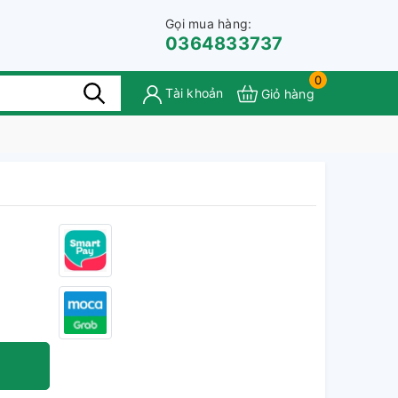
Gọi mua hàng:
0364833737
0
Tài khoản
Giỏ hàng