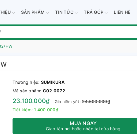
THIỆU
SẢN PHẨM
TIN TỨC
TRẢ GÓP
LIÊN HỆ
WG2/HW
HW
Thương hiệu:
SUMIKURA
Mã sản phẩm:
C02.0072
23.100.000₫
24.500.000₫
Giá niêm yết:
Tiết kiệm:
1.400.000₫
MUA NGAY
Giao tận nơi hoặc nhận tại cửa hàng