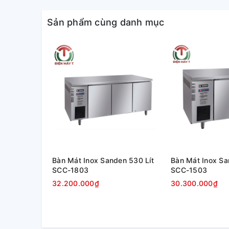
dàng trưng bày trong bất kỳ không gian nào. Không 
cao.
Sản phẩm cùng danh mục
Bàn Mát Inox Sanden 530 Lít
Bàn Mát Inox Sa
SCC-1803
SCC-1503
Cánh cửa tủ được thiết kế từ kính trong suốt chịu lự
32.200.000₫
30.300.000₫
dàng quan sát, lấy và sắp xếp thực phẩm. Tay cầm c
tích. Thiết kế sần nhẹ chống trơn trượt, cửa mở ra
được trang bị làm nổi bật không gian phía trong tủ,
các cửa hàng, siêu thị.