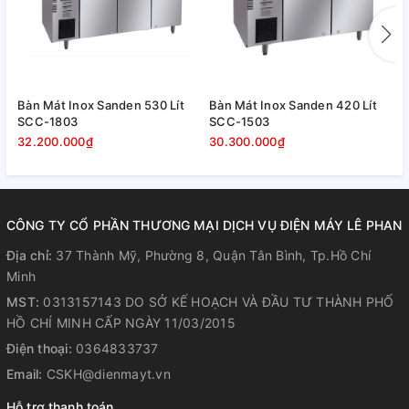
Dung tích 290 lít, phù hợp với gia
đình kinh doanh nhỏ, hoặc siêu thị
tiện lợi
Bàn Mát Inox Sanden 530 Lít
Bàn Mát Inox Sanden 420 Lít
B
SCC-1803
SCC-1503
S
Tủ Mát Sanaky Inverter VH358K3L thiết kế dạng tủ đứng, 1
32.200.000₫
30.300.000₫
2
cánh kính mở, dung tích tối đa là 290 lít,
phù hợp với gia
đình kinh doanh quán ăn, tiệm tạp hóa, hoặc siêu thị
mini
với nhu cầu bảo quản và trưng bày ít. Hơn nữa, tủ mát
có
gam màu trang nhã
kết hợp lớp cửa kính trong suốt, dễ
CÔNG TY CỔ PHẦN THƯƠNG MẠI DỊCH VỤ ĐIỆN MÁY LÊ PHAN
dàng phối hợp thiết kế tổng thể không gian nơi đặt tủ.
Địa chỉ:
37 Thành Mỹ, Phường 8, Quận Tân Bình, Tp.Hồ Chí
Minh
MST:
0313157143 DO SỞ KẾ HOẠCH VÀ ĐẦU TƯ THÀNH PHỐ
HỒ CHÍ MINH CẤP NGÀY 11/03/2015
Điện thoại:
0364833737
Email:
CSKH@dienmayt.vn
Hỗ trợ thanh toán