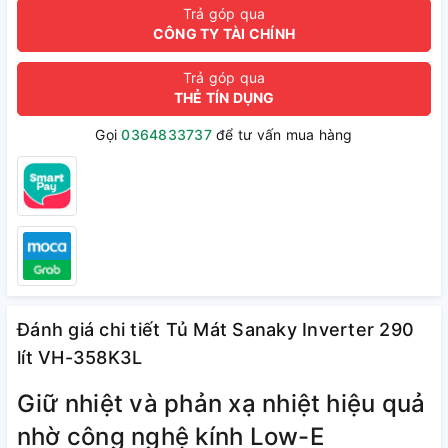
Trả góp qua
CÔNG TY TÀI CHÍNH
Trả góp qua
THẺ TÍN DỤNG
Gọi
0364833737
để tư vấn mua hàng
Đánh giá chi tiết Tủ Mát Sanaky Inverter 290
lít VH-358K3L
Giữ nhiệt và phản xạ nhiệt hiệu quả
nhờ công nghệ kính Low-E