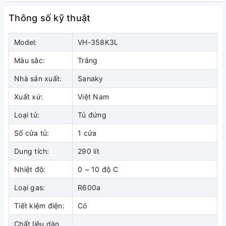
Thông số kỹ thuật
Vận hành êm ái, tiết kiệm điện hiệu
Model:
VH-358K3L
quả với
công nghệ Inverter
Màu sắc:
Trắng
Tủ mát VH358K3L sử dụng dây chuyền biến tần Inverter để
Nhà sản xuất:
Sanaky
kiểm soát máy nén giúp tiết kiệm điện năng tiêu thụ và đặc
biệt cho phép máy vận hành êm ái, giảm thiểu tình trạng
Xuất xứ:
Việt Nam
rung lắc.
Loại tủ:
Tủ đứng
Số cửa tủ:
1 cửa
Dung tích:
290 lít
Nhiệt độ:
0 ~ 10 độ C
Loại gas:
R600a
Tiết kiệm điện:
Có
Chất liệu dàn