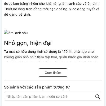
được làm bằng nhôm cho khả năng làm lạnh sâu và ổn định.
Thiết kế lòng trơn đồng thời hạn chế nguy cơ đóng tuyết và
dễ dàng vệ sinh.
Nhỏ gọn, hiện đại
Tủ mát sở hữu dung tích sử dụng là 170 lít, phù hợp cho
không gian nhỏ như tiệm tạp hoá, quán nước gia đình hoặc
siêu thị mini với nhu cầu bảo quản và sử dụng ít. Kệ để sản
phẩm có thể di chuyển, tiện lợi cho người dùng tự do sắp
Xem thêm
xếp.
So sánh với các sản phẩm tương tự
Giữ nhiệt tốt
Tủ mát Sanaky 170 lít VH-218WL có thiết kế dạng tủ đứng