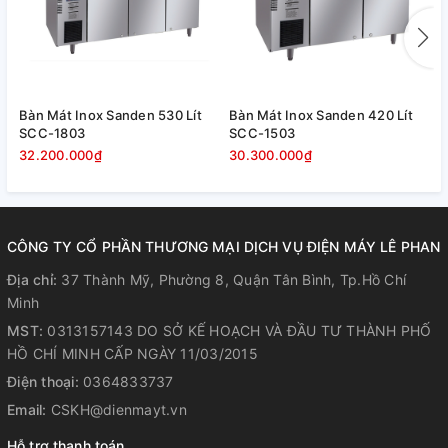
Bàn Mát Inox Sanden 530 Lít
Bàn Mát Inox Sanden 420 Lít
B
SCC-1803
SCC-1503
S
32.200.000₫
30.300.000₫
2
CÔNG TY CỔ PHẦN THƯƠNG MẠI DỊCH VỤ ĐIỆN MÁY LÊ PHAN
Địa chỉ:
37 Thành Mỹ, Phường 8, Quận Tân Bình, Tp.Hồ Chí
Minh
MST:
0313157143 DO SỞ KẾ HOẠCH VÀ ĐẦU TƯ THÀNH PHỐ
HỒ CHÍ MINH CẤP NGÀY 11/03/2015
Điện thoại:
0364833737
Email:
CSKH@dienmayt.vn
Hỗ trợ thanh toán