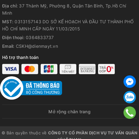
nghệ chống đọng sương giúp cửa tủ luôn trong suốt, hỗ trợ
Địa chỉ:
37 Thành Mỹ, Phường 8, Quận Tân Bình, Tp.Hồ Chí
hiệu quả cho quá trình quan sát và lấy thực phẩm.
Minh
MST:
0313157143 DO SỞ KẾ HOẠCH VÀ ĐẦU TƯ THÀNH PHỐ
Gas R600A an toàn
HỒ CHÍ MINH CẤP NGÀY 11/03/2015
Gas R600A được đánh giá là loại nhiên liệu sạch, chuyên sử
Điện thoại:
0364833737
dụng cho dòng tủ mát, đông cao cấp. Tủ áp dụng công
Email:
CSKH@dienmayt.vn
nghệ gas R600A thường có hiệu quả làm lạnh cao, tính năng
giữ lạnh lâu và tiết kiệm điện hơn so với các loại gas khác.
Hỗ trợ thanh toán
Khóa bảo vệ an toàn
Tủ mát Sumikura có khóa tủ ở phía trên cùng an toàn, tránh
trẻ nhỏ nghịch ngơm, ảnh hưởng tới thực phẩm được bảo
quản bên trong tủ.
Mở rộng chân trang
© Bản quyền thuộc về
CÔNG TY CỔ PHẦN DỊCH VỤ TƯ VẤN QUẢN