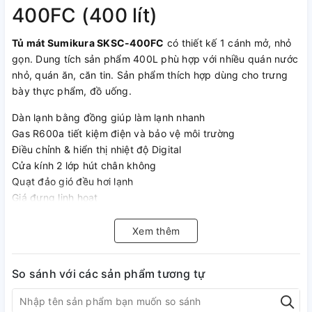
400FC (400 lít)
Tủ mát Sumikura SKSC-400FC
có thiết kế 1 cánh mở, nhỏ
gọn. Dung tích sản phẩm 400L phù hợp với nhiều quán nước
nhỏ, quán ăn, căn tin. Sản phẩm thích hợp dùng cho trưng
bày thực phẩm, đồ uống.
Dàn lạnh bằng đồng giúp làm lạnh nhanh
Gas R600a tiết kiệm điện và bảo vệ môi trường
Điều chỉnh & hiển thị nhiệt độ Digital
Cửa kính 2 lớp hút chân không
Quạt đảo gió đều hơi lạnh
Giá đựng linh hoạt
Xem thêm
So sánh với các sản phẩm tương tự
Tính năng nổi bật của tủ mát
Sumikura SKSC-400FC