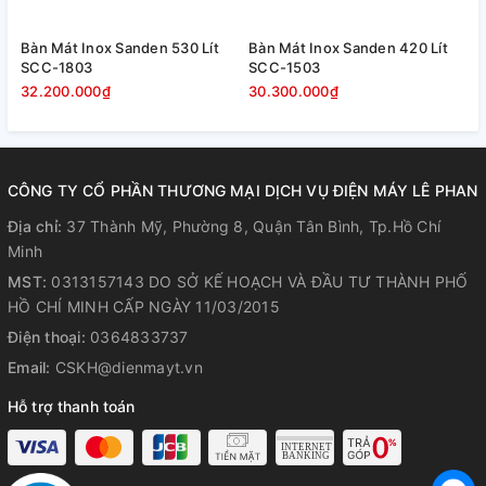
Bàn Mát Inox Sanden 530 Lít
Bàn Mát Inox Sanden 420 Lít
B
SCC-1803
SCC-1503
S
32.200.000₫
30.300.000₫
2
CÔNG TY CỔ PHẦN THƯƠNG MẠI DỊCH VỤ ĐIỆN MÁY LÊ PHAN
Địa chỉ:
37 Thành Mỹ, Phường 8, Quận Tân Bình, Tp.Hồ Chí
Minh
MST:
0313157143 DO SỞ KẾ HOẠCH VÀ ĐẦU TƯ THÀNH PHỐ
HỒ CHÍ MINH CẤP NGÀY 11/03/2015
Điện thoại:
0364833737
Email:
CSKH@dienmayt.vn
Hỗ trợ thanh toán