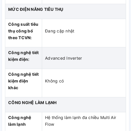
loại thực phẩm cần cấp đông bảo quản tốt hơn. Sau 24 giờ,
MỨC ĐIỆN NĂNG TIÊU THỤ
chế độ AI sẽ tự động vận hành, duy trì độ bền và giảm tiêu
hao điện năng.
Công suất tiêu
thụ công bố
Đang cập nhật
theo TCVN:
Ngăn lấy nước ngoài
Ngăn được thiết kế ngay trên cửa tủ, với bình chứa 2.5L lấy
Công nghệ tiết
Advanced Inverter
nước, giúp nhanh chóng tận hưởng nước mát nhanh chóng
kiệm điện:
mà không cần mở cửa tủ
Công nghệ tiết
kiệm điện
Không có
Bảng điều khiển Smart Control
khác
Màn hình LED Smart Control giúp bạn dễ dàng điều chỉnh
CÔNG NGHỆ LÀM LẠNH
nhiệt độ tiện lợi và kích hoạt các tính năng của tủ lạnh mà
không cần mở cửa tủ.
Công nghệ
Hệ thống làm lạnh đa chiều Multi Air
làm lạnh
Flow