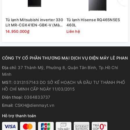
Tủ lạnh Mitsubishi inverter 330
Tủ lạnh Hisense RQ465N5ES
T
Lít MR-CGX41EN-GBK-V (Màu
460L
đen)
14.950.000₫
Liên hệ
L
CÔNG TY CỔ PHẦN THƯƠNG MẠI DỊCH VỤ ĐIỆN MÁY LÊ PHAN
Địa chỉ:
37 Thành Mỹ, Phường 8, Quận Tân Bình, Tp.Hồ Chí
Minh
MST:
0313157143 DO SỞ KẾ HOẠCH VÀ ĐẦU TƯ THÀNH PHỐ
HỒ CHÍ MINH CẤP NGÀY 11/03/2015
Điện thoại:
0364833737
Email:
CSKH@dienmayt.vn
Hỗ trợ thanh toán