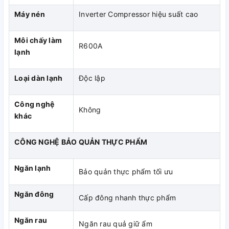
Bền bỉ vận hành 12 năm*
Máy nén
Inverter Compressor hiệu suất cao
Bền bỉ hàng chục năm với chất lượng chuẩn từ thương hiệu
Thái Lan, hoàn toàn yên tâm với thời gian bảo hành 12 năm
Môi chấy làm
R600A
vượt vòng đời của sản phẩm thông thường.
lạnh
*Áp dụng theo chính sách bảo hành của hãng. Thông tin chi
tiết tại:
Link
Loại dàn lạnh
Độc lập
Công nghệ
Không
khác
CÔNG NGHỆ BẢO QUẢN THỰC PHẨM
Ngăn lạnh
Bảo quản thực phẩm tối ưu
Ngăn đông
Cấp đông nhanh thực phẩm
Ngăn rau
Ngăn rau quả giữ ẩm