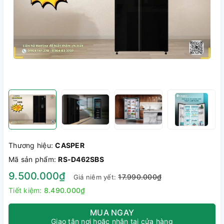
Thương hiệu:
CASPER
Mã sản phẩm:
RS-D462SBS
9.500.000₫
17.990.000₫
Giá niêm yết:
Tiết kiệm:
8.490.000₫
MUA NGAY
Giao tận nơi hoặc nhận tại cửa hàng