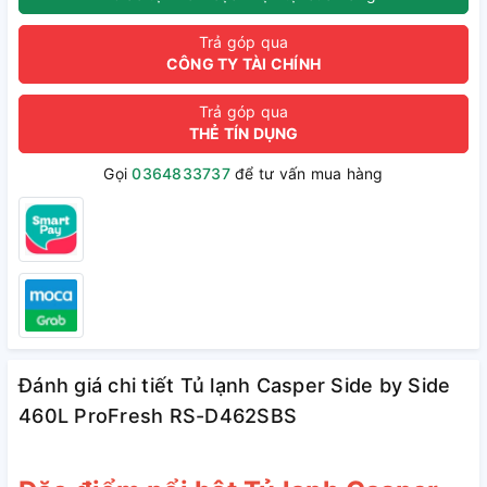
Trả góp qua
CÔNG TY TÀI CHÍNH
Trả góp qua
THẺ TÍN DỤNG
Gọi
0364833737
để tư vấn mua hàng
Đánh giá chi tiết Tủ lạnh Casper Side by Side
460L ProFresh RS-D462SBS