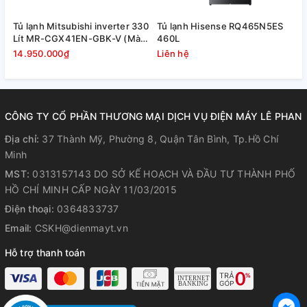
Tủ lạnh Mitsubishi inverter 330
Tủ lạnh Hisense RQ465N5ES
T
Lít MR-CGX41EN-GBK-V (Màu
460L
đen)
14.950.000₫
Liên hệ
L
CÔNG TY CỔ PHẦN THƯƠNG MẠI DỊCH VỤ ĐIỆN MÁY LÊ PHAN
Địa chỉ:
37 Thành Mỹ, Phường 8, Quận Tân Bình, Tp.Hồ Chí
Minh
MST:
0313157143 DO SỞ KẾ HOẠCH VÀ ĐẦU TƯ THÀNH PHỐ
HỒ CHÍ MINH CẤP NGÀY 11/03/2015
Điện thoại:
0364833737
Email:
CSKH@dienmayt.vn
Hỗ trợ thanh toán