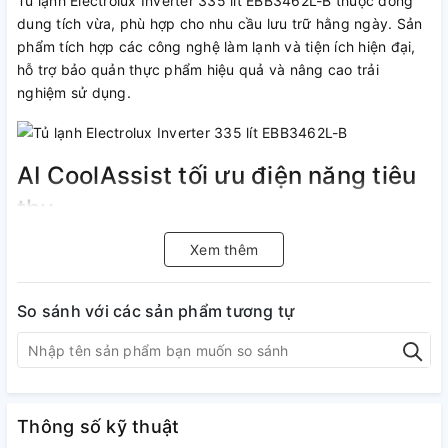
Tủ lạnh Electrolux Inverter 335 lít EBB3462L-B thuộc dòng
dung tích vừa, phù hợp cho nhu cầu lưu trữ hằng ngày. Sản
phẩm tích hợp các công nghệ làm lạnh và tiện ích hiện đại,
hỗ trợ bảo quản thực phẩm hiệu quả và nâng cao trải
nghiệm sử dụng.
AI CoolAssist tối ưu điện năng tiêu
thụ
Tủ lạnh Electrolux được trang bị hệ thống AI CoolAssist giúp
Xem thêm
điều chỉnh mức làm lạnh theo thói quen sử dụng. Công nghệ
này hỗ trợ tiết kiệm điện năng tiêu thụ khoảng 10% theo
So sánh với các sản phẩm tương tự
thông tin hãng công bố. Quá trình vận hành duy trì ổn định
và hiệu quả.
Thông số kỹ thuật
Lấy nước ngoài và làm đá tự động