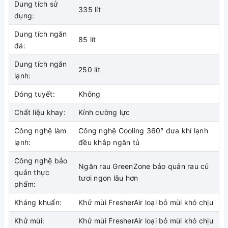
Dung tích sử
335 lít
Tủ lạnh Electrolux Inverter 335 lít EBB3462L-B sử dụng công
dụng:
nghệ Cooling 360° giúp phân bổ khí lạnh đồng đều đến từng
Dung tích ngăn
ngăn. Nhiệt độ bên trong được duy trì ổn định để bảo quản
85 lít
đá:
thực phẩm hiệu quả. Hạn chế chênh lệch nhiệt độ giữa các
khu vực lưu trữ.
Dung tích ngăn
250 lít
lạnh:
Đóng tuyết:
Không
Chất liệu khay:
Kính cường lực
Công nghệ làm
Công nghệ Cooling 360° đưa khí lạnh
lạnh:
đều khắp ngăn tủ
Công nghệ bảo
Ngăn rau GreenZone bảo quản rau củ
quản thực
tươi ngon lâu hơn
phẩm:
Kháng khuẩn:
Khử mùi FresherAir loại bỏ mùi khó chịu
Khử mùi:
Khử mùi FresherAir loại bỏ mùi khó chịu