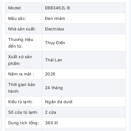
AutoIce
Model:
EBB3462L-B
Sản phẩm tích hợp tính năng lấy nước ngoài và làm đá tự
Màu sắc:
Đen nhám
động AutoIce giúp thao tác nhanh chóng hơn. Người dùng
Nhà sản xuất:
Electrolux
có thể sử dụng nước mát hoặc đá viên mà không cần mở
cửa tủ. Tiện ích phù hợp cho nhu cầu sử dụng hằng ngày.
Thương hiệu
Thụy Điển
Ngăn GreenZone giữ thực phẩm
đến từ:
tươi lâu hơn
Xuất xứ sản
Thái Lan
phẩm:
Ngăn GreenZone hỗ trợ duy trì môi trường bảo quản phù hợp
cho rau củ và thực phẩm tươi. Độ ẩm được kiểm soát để hạn
Năm ra mắt :
2026
chế mất nước trong quá trình lưu trữ. Thực phẩm giữ được
Thời gian bảo
độ tươi và chất lượng ổn định.
24 tháng
hành:
Kiểu tủ lạnh:
Ngăn đá dưới
Số cửa tủ lạnh:
2 cửa
Công nghệ Cooling 360° làm lạnh
Dung tích tổng:
360 lít
đồng đều