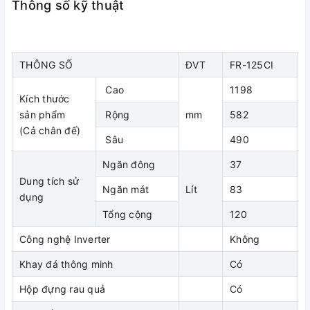
Tủ lạnh còn có dung tích tiêu chuẩn 120 lít, trong đó ngăn đá
Thông số kỹ thuật
chiếm 37 lít và ngăn lạnh chiếm 83 lít, bạn hoàn toàn yên
tâm khi có đủ không gian để lưu trữ đủ lượng thực phẩm
thiết yếu cho 2-3 thành viên trong gia đình sử dụng.
THÔNG SỐ
ĐVT
FR-125CI
Cao
1198
Kích thước
sản phẩm
Rộng
mm
582
(Cả chân đế)
Sâu
490
Ngăn đông
37
Dung tích sử
Ngăn mát
Lít
83
dụng
Tổng cộng
120
Công nghệ Inverter
Không
Tủ Lạnh Funiki 120 Lít FR-125CI mang phong cách thiết kế
hiện đại, nhỏ gọn
Khay đá thông minh
Có
Ngăn rau quả rộng rãi, cân bằng độ
Hộp đựng rau quả
Có