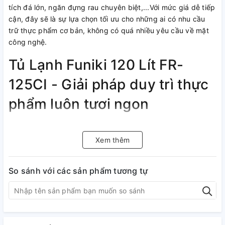
tích đá lớn, ngăn đựng rau chuyên biệt,...Với mức giá dễ tiếp
cận, đây sẽ là sự lựa chọn tối ưu cho những ai có nhu cầu
trữ thực phẩm cơ bản, không có quá nhiều yêu cầu về mặt
công nghệ.
Tủ Lạnh Funiki 120 Lít FR-
125CI - Giải pháp duy trì thực
phẩm luôn tươi ngon
Thiết kế mới, dung tích ngăn đá lớn
hơn
Xem thêm
Tủ Lạnh Funiki 120 Lít FR-125CI có phong cách thiết kế theo
So sánh với các sản phẩm tương tự
hướng hiện đại, màu ghi xám thanh lịch hài hòa với mọi
không gian nội thất của gia đình bạn. Với kiểu dáng nhỏ gọn
giúp bạn dễ dàng bố trí ở bất kì đâu theo ý muốn, đặc biệt
phù hợp với những căn bếp có diện tích nhỏ.