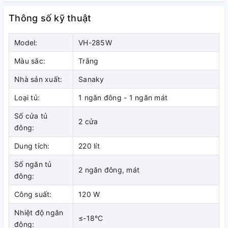
chỉnh xoay
Thông số kỹ thuật
Công nghệ làm
Lớp foam dày,
tròn dễ sử
lạnh nhanh tối
giữ lạnh tốt
dụng
ưu
Model:
VH-285W
Tủ đông có khả
Tủ đông
Màu sắc:
Trắng
Tủ đông có
năng giữ lạnh rất
trang bị nút
công nghệ làm
tốt nhờ lớp foam
điều chỉnh
Nhà sản xuất:
Sanaky
lạnh nhanh
dày giữ nhiệt
nhiệt độ cơ
Compressor
Loại tủ:
1 ngăn đông - 1 ngăn mát
cùng hai lớp cửa
(dạng xoay
giúp công việc
để hạn chế khí
tròn) giúp
Số cửa tủ
đông lạnh thực
2 cửa
lạnh thoát ra khi
bạn dễ dàng
đông:
phẩm của bạn
bạn mở cửa tủ
thao tác và
trở nên nhanh
giúp bạn dễ
Dung tích:
220 lít
sử dụng, vô
chóng và dễ
dàng thêm bớt
cùng thân
Số ngăn tủ
dàng hơn.
thực phẩm.
thiện với
2 ngăn đông, mát
đông:
người dùng.
Công suất:
120 W
Nhiệt độ ngăn
≤-18°C
đông: