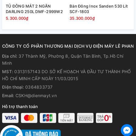
TỦ ĐÔNG MÁT 2 NGĂN
Bàn Đông Inox Sanden 530 Lít
B
DARLING 250L DMF-2999W2
SCF-1803
S
5.300.000₫
35.300.000₫
3
CÔNG TY CỔ PHẦN THƯƠNG MẠI DỊCH VỤ ĐIỆN MÁY LÊ PHAN
Địa chỉ:
37 Thành Mỹ, Phường 8, Quận Tân Bình, Tp.Hồ Chí
Minh
MST:
0313157143 DO SỞ KẾ HOẠCH VÀ ĐẦU TƯ THÀNH PHỐ
HỒ CHÍ MINH CẤP NGÀY 11/03/2015
Điện thoại:
0364833737
Email:
CSKH@dienmayt.vn
Hỗ trợ thanh toán