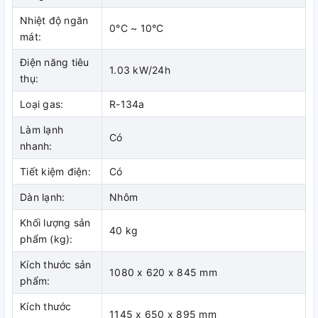
Nhiệt độ ngăn
2 ngăn đông tủ
0°C ~ 10°C
mát:
tiện dụng
Bánh xe bền bỉ
Điện năng tiêu
Tủ đông có thiết
1.03 kW/24h
chịu lực cao dễ
thụ:
kế 2 ngăn 1
di chuyển
ngăn đông
Loại gas:
R-134a
(<-18 độ) và 1
Tủ đông có bánh
Làm lạnh
ngăn mát (0- 10
xe chịu lực giúp
Có
nhanh:
độ) giúp bạn
bạn dễ dàng di
linh hoạt khi trữ
chuyển tủ sang
Tiết kiệm điện:
Có
thực phẩm tươi
vị trí thuận tiện
Dàn lạnh:
Nhôm
sống và các loại
hơn.
kem tươi, nước
Khối lượng sản
40 kg
giả khát…
phẩm (kg):
Kích thước sản
1080 x 620 x 845 mm
phẩm:
Kích thước
1145 x 650 x 895 mm