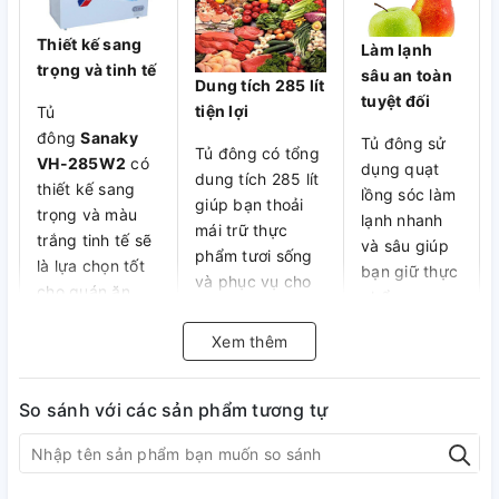
Thiết kế sang
Làm lạnh
trọng và tinh tế
sâu an toàn
Dung tích 285 lít
tuyệt đối
tiện lợi
Tủ
đông
Sanaky
Tủ đông sử
Tủ đông có tổng
VH-285W2
có
dụng quạt
dung tích 285 lít
thiết kế sang
lồng sóc làm
giúp bạn thoải
trọng và màu
lạnh nhanh
mái trữ thực
trắng tinh tế sẽ
và sâu giúp
phẩm tươi sống
là lựa chọn tốt
bạn giữ thực
và phục vụ cho
cho quán ăn,
phẩm an
quán ăn hay gia
tiệm tạp hoá
toàn và tươi
đình của bạn.
Xem thêm
hay trong nhà
ngon.
bếp của bạn.
So sánh với các sản phẩm tương tự
Nút điều