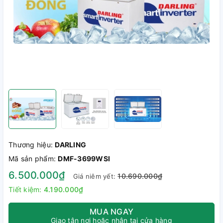
Thương hiệu:
DARLING
Mã sản phẩm:
DMF-3699WSI
6.500.000₫
10.690.000₫
Giá niêm yết:
Tiết kiệm:
4.190.000₫
MUA NGAY
Giao tận nơi hoặc nhận tại cửa hàng