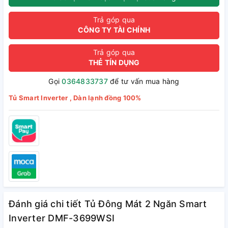
Trả góp qua
CÔNG TY TÀI CHÍNH
Trả góp qua
THẺ TÍN DỤNG
Gọi
0364833737
để tư vấn mua hàng
Tủ Smart Inverter , Dàn lạnh đồng 100%
Đánh giá chi tiết Tủ Đông Mát 2 Ngăn Smart
Inverter DMF-3699WSI