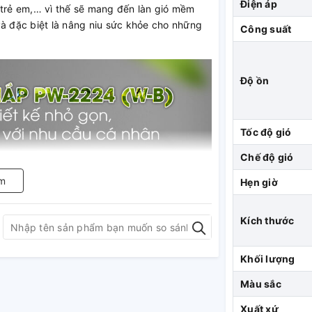
Điện áp
 trẻ em,… vì thế sẽ mang đến làn gió mềm
và đặc biệt là nâng niu sức khỏe cho những
Công suất
Độ ồn
Tốc độ gió
Chế độ gió
m
Hẹn giờ
Kích thước
Khối lượng
Màu sắc
Xuất xứ