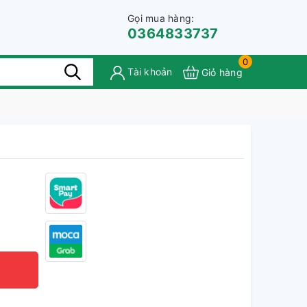
Gọi mua hàng:
0364833737
0
Tài khoản
Giỏ hàng