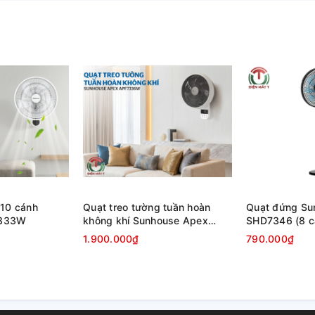
 10 cánh
Quạt treo tường tuần hoàn
Quạt đứng Su
7333W
không khí Sunhouse Apex
SHD7346 (8 cá
APF7336W
khiển từ xa)
1.900.000₫
790.000₫