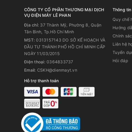
Với thiết kế nhỏ gọn độc đáo, Quạt tháp Panworld P
CÔNG TY CỔ PHẦN THƯƠNG MẠI DỊCH
Thông tin
nhân. Mô tơ 100% đồng nguyên chất và linh kiện bả
VỤ ĐIỆN MÁY LÊ PHAN
lâu dài cho động cơ. Vì thế, quạt sẽ mang đến sự y
Quy chế 
dụng.
Địa chỉ:
37 Thành Mỹ, Phường 8, Quận
Hướng dẫ
Tân Bình, Tp.Hồ Chí Minh
Bảng điều khiển cảm ứng 
Chính sá
MST:
0313157143 DO SỞ KẾ HOẠCH VÀ
Liên hệ h
ĐẦU TƯ THÀNH PHỐ HỒ CHÍ MINH CẤP
Tuyển dụ
NGÀY 11/03/2015
Hỏi đáp
Điện thoại:
0364833737
Email:
CSKH@dienmayt.vn
Hỗ trợ thanh toán