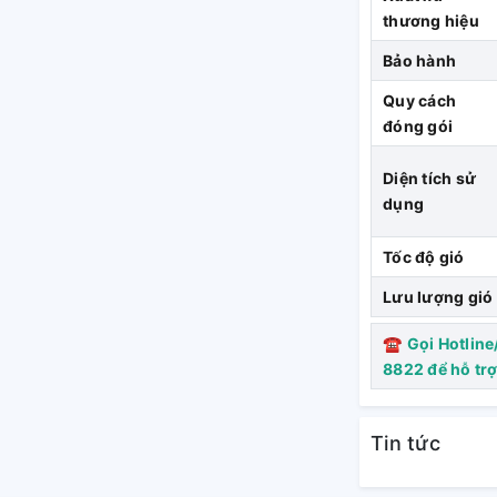
thương hiệu
Bảo hành
Quy cách
đóng gói
5kg
Diện tích sử
dụng
g thì đây chắc hẳn là giải pháp cho bạn.
iảm trọng lượng của quạt xuống chỉ còn
Tốc độ gió
h kiện tốt và bền bỉ. Vì thế, bạn có thể
Lưu lượng gió
☎
Gọi Hotline
hất bền bỉ, linh kiện
8822 để hỗ tr
g cơ.
Tin tức