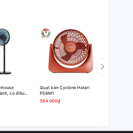
nhouse
Quạt bàn Cyclone Hatari
Quạt đảo tr
nh, có điều
PS8M1
564.000₫
1.451.000₫