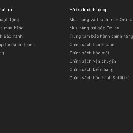
W-2224 là lựa chọn lý tưởng cho nhu cầu cá
 hỗ trợ
Hỗ trợ khách hàng
o vệ quá nhiệt đảm bảo độ bền và hiệu suất
ên tâm, sự bền bỉ cho từng khách hàng sử
hoạt động
Mua hàng và thanh toán Online
n mua hàng
Mua hàng trả góp Online
sang trọng và tinh tế.
ch Bảo hành
Trung tâm bảo hành chính hãn
ợp tác kinh doanh
Chính sách thanh toán
ng
Chính sách bảo mật
Chính sách vận chuyển
Chính sách kiểm hàng
Chính sách bảo hành & đổi trả