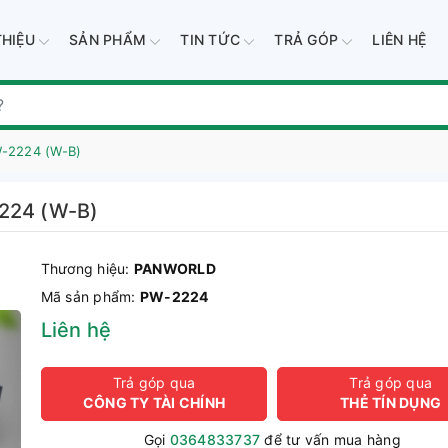
THIỆU
SẢN PHẨM
TIN TỨC
TRẢ GÓP
LIÊN HỆ
W-2224 (W-B)
2224 (W-B)
Thương hiệu:
PANWORLD
Mã sản phẩm:
PW-2224
Liên hệ
Trả góp qua
Trả góp qua
CÔNG TY TÀI CHÍNH
THẺ TÍN DỤNG
Gọi
0364833737
để tư vấn mua hàng