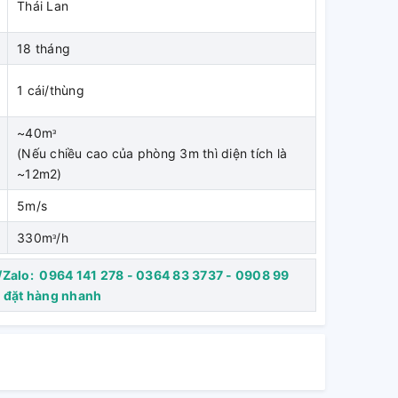
Thái Lan
18 tháng
1 cái/thùng
~40mᵌ
(Nếu chiều cao của phòng 3m thì diện tích là
~12m2)
5m/s
330mᵌ/h
/Zalo: 0964 141 278 - 0364 83 3737 - 0908 99
ợ đặt hàng nhanh