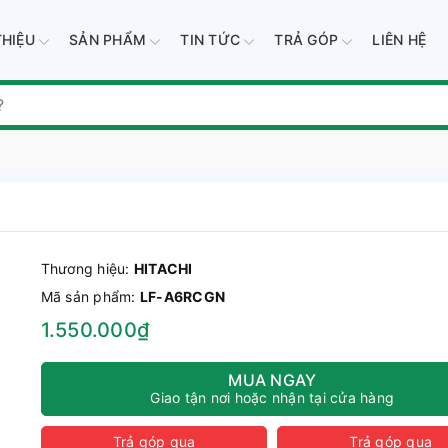
THIỆU
SẢN PHẨM
TIN TỨC
TRẢ GÓP
LIÊN HỆ
Thương hiệu:
HITACHI
Mã sản phẩm:
LF-A6RCGN
1.550.000₫
MUA NGAY
Giao tận nơi hoặc nhận tại cửa hàng
Trả góp qua
Trả góp qua