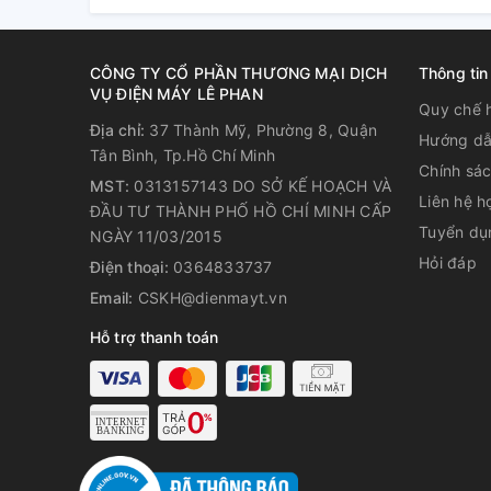
CÔNG TY CỔ PHẦN THƯƠNG MẠI DỊCH
Thông tin
VỤ ĐIỆN MÁY LÊ PHAN
Quy chế 
Địa chỉ:
37 Thành Mỹ, Phường 8, Quận
Hướng dẫ
Tân Bình, Tp.Hồ Chí Minh
Chính sá
MST:
0313157143 DO SỞ KẾ HOẠCH VÀ
Liên hệ h
ĐẦU TƯ THÀNH PHỐ HỒ CHÍ MINH CẤP
Tuyển dụ
NGÀY 11/03/2015
Hỏi đáp
Điện thoại:
0364833737
Email:
CSKH@dienmayt.vn
Hỗ trợ thanh toán