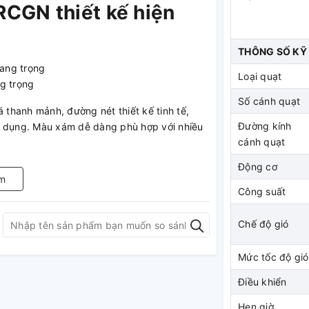
RCGN thiết kế hiện
THÔNG SỐ KỸ
Loại quạt
g trọng
Số cánh quạt
thanh mảnh, đường nét thiết kế tinh tế,
Đường kính
ử dụng. Màu xám dễ dàng phù hợp với nhiều
cánh quạt
Động cơ
nh quạt
,
đường kính cánh 40cm
cho luồng
m
. Đế quạt được thiết kế chắc chắn, đảm bảo
Công suất
Chế độ gió
àng điều chỉnh bằng núm vặn phía sau thân
ao quạt với 2 mức 1180 và 1375 mm
Mức tốc độ gió
5W làm mát nhanh,
Điều khiển
Hẹn giờ