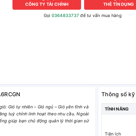
CÔNG TY TÀI CHÍNH
THẺ TÍN DỤNG
Gọi
0364833737
để tư vấn mua hàng
F-A6RCGN
Thông số kỹ
ó: Gió tự nhiên – Gió ngủ – Gió yên tĩnh và
TÍNH NĂNG
ăng tuỳ chỉnh linh hoạt theo nhu cầu. Ngoài
iếng giúp bạn chủ động quản lý thời gian sử
Tiện ích