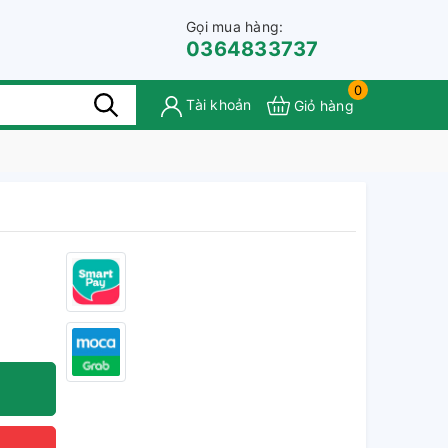
Gọi mua hàng:
0364833737
0
Tài khoản
Giỏ hàng