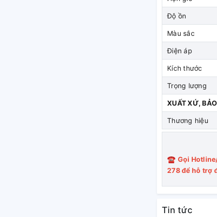
Độ ồn
ả
Màu sắc
,
công suất 55W
hiệu suất cao, đem đến khả
Điện áp
 hành bền bỉ. Đặc biệt, quạt hoạt động khá
hưởng đến sinh hoạt và giấc ngủ người dùng.
Kích thước
50,5/dB, mức 2: 56,7dB và mức 3: 65 dB.
Trọng lượng
ió tuỳ chỉnh linh hoạt
XUẤT XỨ, BẢ
Thương hiệu
ốc độ gió nhẹ – trung bình – mạnh và 2 chế
☎
Gọi Hotline
 độ phù hợp tùy vào nhu cầu cũng như không
278
để hỗ trợ 
ạnh lúc đầu, sau đó giảm dần tốc độ và lặp
p và duy trì ở tốc độ đó, vừa đủ để làm mát
Tin tức