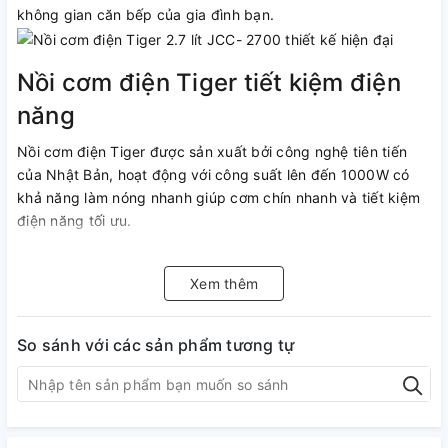
không gian căn bếp của gia đình bạn.
Nồi cơm điện Tiger tiết kiệm điện
năng
Nồi cơm điện Tiger được sản xuất bởi công nghệ tiên tiến
của Nhật Bản, hoạt động với công suất lên đến 1000W có
khả năng làm nóng nhanh giúp cơm chín nhanh và tiết kiệm
điện năng tối ưu.
Xem thêm
Dễ dàng di chuyển
Nồi cơm điện Tiger JCC-2700 được trang bị thêm quai xách
So sánh với các sản phẩm tương tự
để bạn có thể di chuyển dễ dàng theo mong muốn của bạn.