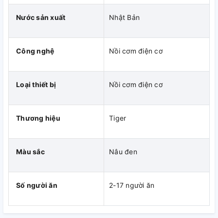
Nồi cơm điện nắp gài Tiger được thiết kế chân đế chắc
Nước sản xuất
Nhật Bản
chắn, bạn có thể đặt nồi ở nhiều vị trí trong không gian căn
bếp của gia đình bạn.
Công nghệ
Nồi cơm điện cơ
Loại thiết bị
Nồi cơm điện cơ
Thương hiệu
Tiger
Màu sắc
Nâu đen
Số người ăn
2-17 người ăn