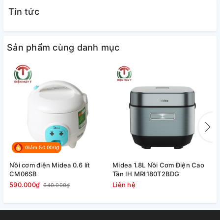
Tin tức
Sản phẩm cùng danh mục
Giảm 50.000₫
Nồi cơm điện Midea 0.6 lít
Midea 1.8L Nồi Cơm Điện Cao
N
CM06SB
Tần IH MRI180T2BDG
P
590.000₫
Liên hệ
1
640.000₫