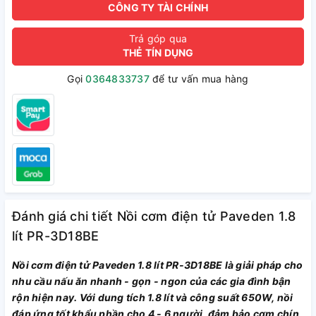
CÔNG TY TÀI CHÍNH
Trả góp qua
THẺ TÍN DỤNG
Gọi
0364833737
để tư vấn mua hàng
Đánh giá chi tiết Nồi cơm điện tử Paveden 1.8
lít PR-3D18BE
Nồi cơm điện tử Paveden 1.8 lít PR-3D18BE là giải pháp cho
nhu cầu nấu ăn nhanh - gọn - ngon của các gia đình bận
rộn hiện nay. Với dung tích 1.8 lít và công suất 650W, nồi
đáp ứng tốt khẩu phần cho 4 - 6 người, đảm bảo cơm chín