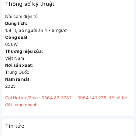
Thông số kỹ thuật
Lòng nồi làm từ inox 304 nguyên khối dày 2 mm, không phủ
Nồi cơm điện tử
chống dính, vừa đảm bảo an toàn tuyệt đối khi nấu ở nhiệt
Dung tích:
độ cao, vừa giữ trọn hương vị tự nhiên, thơm ngon của từng
1.8 lít, Số người ăn 4 - 6 người
hạt gạo. Thiết kế này còn giúp nồi bền bỉ theo thời gian, dễ
Công suất:
dàng vệ sinh và hạn chế bám dính thực phẩm, mang lại trải
650W
nghiệm nấu ăn tiện lợi và an toàn cho cả gia đình.
Thương hiệu của:
Việt Nam
Nơi sản xuất:
Trung Quốc
Năm ra mắt:
2025
Gọi Hotline/Zalo : 0364 83 3737 - 0964 141 278 để hỗ trợ
đặt hàng nhanh
Tin tức