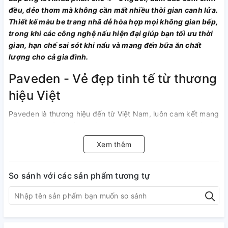
đều, dẻo thơm mà không cần mất nhiều thời gian canh lửa.
Thiết kế màu be trang nhã dễ hòa hợp mọi không gian bếp,
trong khi các công nghệ nấu hiện đại giúp bạn tối ưu thời
gian, hạn chế sai sót khi nấu và mang đến bữa ăn chất
lượng cho cả gia đình.
Paveden - Vẻ đẹp tinh tế từ thương
hiệu Việt
Paveden là thương hiệu đến từ Việt Nam, luôn cam kết mang
đến những sản phẩm chất lượng cao, phù hợp với nhu cầu
của người tiêu dùng Việt. Chiếc nồi PR-3D18BE được sản
Xem thêm
xuất theo quy trình kiểm định nghiêm ngặt, đảm bảo độ bền
và hiệu suất vượt trội.
So sánh với các sản phẩm tương tự
Thiết kế màu be thanh lịch, dễ phối hợp với mọi không gian
bếp hiện đại, cùng kích thước nhỏ gọn 28.7 x 24 x 34 cm,
khối lượng chỉ 4.5 kg, dây điện dài 110 cm và tháo rời giúp
bạn dễ dàng di chuyển hoặc cất giữ mà không tốn nhiều
diện tích.