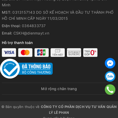
Minh
Phục vụ bữa cơm gia đình 4 - 6
MST:
0313157143 DO SỞ KẾ HOẠCH VÀ ĐẦU TƯ THÀNH PHỐ
người
HỒ CHÍ MINH CẤP NGÀY 11/03/2015
Với dung tích 1.8 lít, chiếc nồi cơm điện tử này hoàn hảo cho
Điện thoại:
0364833737
gia đình 4 - 6 người, đủ sức nấu đến 10 cốc gạo trong một
Email:
CSKH@dienmayt.vn
lần, đảm bảo bữa cơm luôn đầy đủ và ngon miệng. Công
Hỗ trợ thanh toán
suất 650W giúp nấu cơm nhanh chóng, tiết kiệm thời gian
nhưng vẫn giữ trọn hương vị tự nhiên của gạo. Thiết kế
thông minh cùng dung tích vừa phải lý tưởng cho cả bữa
cơm hàng ngày và những dịp sum họp gia đình, mang đến
trải nghiệm nấu ăn tiện lợi.
Mở rộng chân trang
© Bản quyền thuộc về
CÔNG TY CỔ PHẦN DỊCH VỤ TƯ VẤN QUẢN
LÝ LÊ PHAN