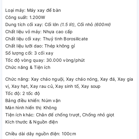
Loại máy: Máy xay để bàn
Công suất: 1.200W
Dung tích cối xay: Cối lớn
(1.5 lít)
, Cối nhỏ
(600ml)
Chất liệu vỏ máy: Nhựa cao cấp
Chất liệu cối xay: Thuỷ tinh Borosilicate
Chất liệu lưỡi dao: Thép không gỉ
Số lượng cối: 3 cối xay
Tốc độ vòng quay: 30.000 vòng/phút
Chức năng & Tiện ích
Chức năng: Xay cháo nguội, Xay cháo nóng, Xay đá, Xay gia
vị, Xay hạt, Xay rau củ, Xay sinh tố, Xay soup
Lưỡi dao ProEdge
Tốc độ: 2 tốc độ
Bảng điều khiển: Núm vặn
Máy được trang bị lưỡi dao ProEdge thiết kế tối ưu, giúp xay
Màn hình hiển thị: Không
nhuyễn thực phẩm đồng đều hơn.
Tiện ích khác: Chân đế chống trượt, Chống nhỏ giọt
Lưỡi dao làm từ thép không gỉ cao cấp sản xuất tại Solingen
Kích thước & Nguồn điện
- Đức, nổi tiếng với độ sắc bén và độ bền vượt trội, đảm bảo
Chiều dài dây nguồn điện: 100cm
hiệu suất cắt xay ổn định theo thời gian và an toàn khi tiếp