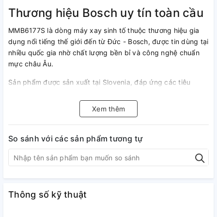
Thương hiệu Bosch uy tín toàn cầu
MMB6177S là dòng máy xay sinh tố thuộc thương hiệu gia
dụng nổi tiếng thế giới đến từ Đức - Bosch, được tin dùng tại
nhiều quốc gia nhờ chất lượng bền bỉ và công nghệ chuẩn
mực châu Âu.
Sản phẩm được sản xuất tại Slovenia, đáp ứng các tiêu
chuẩn nghiêm ngặt của Bosch, đảm bảo độ hoàn thiện cao,
an toàn và ổn định trong suốt quá trình sử dụng.
Xem thêm
Công suất - Tốc độ
So sánh với các sản phẩm tương tự
Sở hữu động cơ 1200W cùng tốc độ quay lên đến 30.000
vòng/phút, Bosch MMB6177S dễ dàng xử lý đa dạng
nguyên liệu, từ trái cây mềm đến hạt cứng hay đá viên. Nhờ
lực xay mạnh và ổn định, thành phẩm đạt độ mịn cao, tiết
kiệm thời gian chế biến mà vẫn giữ được hương vị tự nhiên
Thông số kỹ thuật
của thực phẩm.