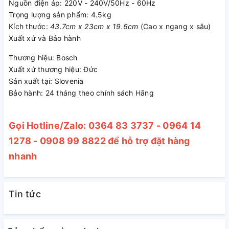
Nguồn điện áp: 220V - 240V/50Hz - 60Hz
xúc với thực phẩm.
Trọng lượng sản phẩm: 4.5kg
Kích thước:
43.7cm x 23cm x 19.6cm
(Cao x ngang x sâu)
Xuất xứ và Bảo hành
Thương hiệu: Bosch
Xuất xứ thương hiệu: Đức
Sản xuất tại: Slovenia
Bảo hành: 24 tháng theo chính sách Hãng
Gọi Hotline/Zalo: 0364 83 3737 - 0964 14
1278 - 0908 99 8822 để hỗ trợ đặt hàng
nhanh
Cối xay
Tin tức
Máy xay sinh tố Bosch sử dụng cối xay thiết kế 3D, giúp
nguyên liệu luân chuyển hiệu quả trong quá trình xay, hạn
chế tình trạng vón cục hay đọng đáy.