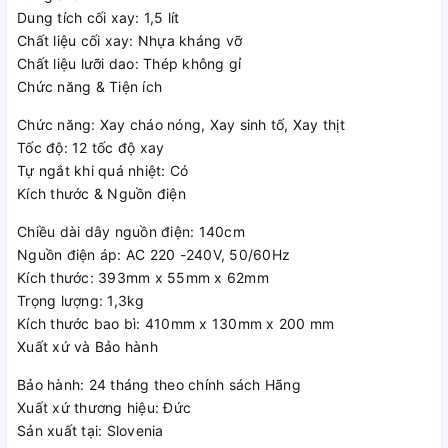
Dung tích cối xay: 1,5 lít
Chất liệu cối xay: Nhựa kháng vỡ
Chất liệu lưỡi dao: Thép không gỉ
Cối xay và chức năng
Chức năng & Tiện ích
Máy xay sinh tố đi kèm
cốc xay dung tích 0.6 lít
và
cối nhỏ
Chức năng: Xay cháo nóng, Xay sinh tố, Xay thịt
0.4 lít
, đáp ứng tốt nhu cầu xay lượng thực phẩm vừa phải.
Tốc độ: 12 tốc độ xay
Trong quá trình sử dụng, bạn có thể xay sinh tố, xay thức
Tự ngắt khi quá nhiệt: Có
ăn, xay gia vị như hành, tỏi, ớt, nấm hoặc xay hạt một cách
Kích thước & Nguồn điện
linh hoạt.
Chiều dài dây nguồn điện: 140cm
Ngoài ra, máy còn
hỗ trợ đánh kem và đánh trứng
, giúp
Nguồn điện áp: AC 220 -240V, 50/60Hz
việc chuẩn bị nguyên liệu làm bánh trở nên thuận tiện hơn.
Kích thước: 393mm x 55mm x 62mm
Công suất và lưỡi dao
Trọng lượng: 1,3kg
Kích thước bao bì: 410mm x 130mm x 200 mm
Máy xay cầm tay Bosch MS6CA4150G sở hữu
công suất
Xuất xứ và Bảo hành
800W
, cho khả năng xay nhanh và xử lý được cả nguyên
liệu cứng như đá.
Bảo hành: 24 tháng theo chính sách Hãng
Xuất xứ thương hiệu: Đức
Lưỡi dao bằng thép không gỉ có độ sắc và độ bền tốt, giúp
Sản xuất tại: Slovenia
nguyên liệu được xay đều và mịn hơn.