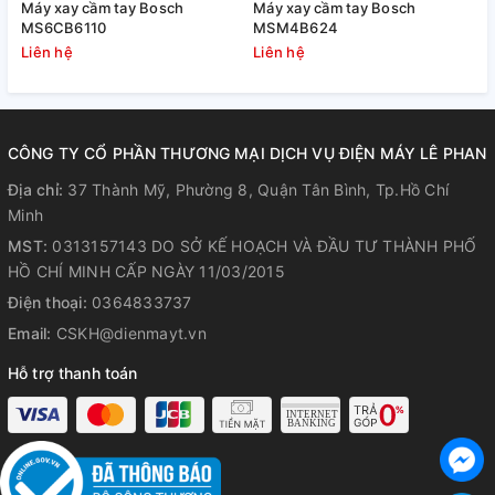
Máy xay cầm tay Bosch
Máy xay cầm tay Bosch
M
Bạn nên đọc kỹ hướng dẫn trước khi dùng để đảm bảo thao
MS6CB6110
MSM4B624
tác đúng cách.
Liên hệ
Liên hệ
L
Trong quá trình xay, tránh để máy hoạt động liên tục quá lâu
nhằm duy trì độ bền.
Sau khi sử dụng, nên vệ sinh lưỡi dao và cối xay sớm để giữ
hiệu quả xay và đảm bảo vệ sinh thực phẩm.
CÔNG TY CỔ PHẦN THƯƠNG MẠI DỊCH VỤ ĐIỆN MÁY LÊ PHAN
Với thiết kế gọn nhẹ, công suất cao và nhiều chức năng hỗ
Địa chỉ:
37 Thành Mỹ, Phường 8, Quận Tân Bình, Tp.Hồ Chí
trợ chế biến, máy xay cầm tay Bosch MS6CA4150G phù hợp
Minh
cho bạn đang tìm một sản phẩm tiện lợi để sử dụng thường
MST:
0313157143 DO SỞ KẾ HOẠCH VÀ ĐẦU TƯ THÀNH PHỐ
xuyên trong gian bếp gia đình.
HỒ CHÍ MINH CẤP NGÀY 11/03/2015
Điện thoại:
0364833737
Email:
CSKH@dienmayt.vn
Hỗ trợ thanh toán