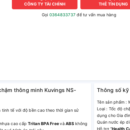
CÔNG TY TÀI CHÍNH
THẺ TÍN DỤNG
Gọi
0364833737
để tư vấn mua hàng
ộ chậm thông minh Kuvings NS-
Thông số kỹ
Tên sản phẩm : M
Loại : Tốc độ ch
 tinh tế với độ bền cao theo thời gian sử
dụng cho Gia đì
Quán nước ép d
i nhựa cao cấp
Tritan BPA Free
và
ABS
không
Hỗ trợ “
Health C