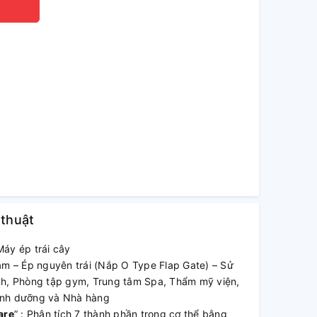
 thuật
áy ép trái cây
ậm – Ép nguyên trái (Nắp O Type Flap Gate) – Sử
nh, Phòng tập gym, Trung tâm Spa, Thẩm mỹ viện,
inh dưỡng và Nhà hàng
are
” : Phân tích 7 thành phần trong cơ thể bằng