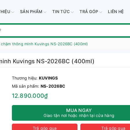
THIỆU
SẢN PHẨM
TIN TỨC
TRẢ GÓP
LIÊN HỆ
độ chậm thông minh Kuvings NS-2026BC (400ml)
g minh Kuvings NS-2026BC (400ml)
Thương hiệu:
KUVINGS
Mã sản phẩm:
NS-2026BC
12.890.000₫
MUA NGAY
Giao tận nơi hoặc nhận tại cửa hàng
Trả góp qua
Trả góp qua