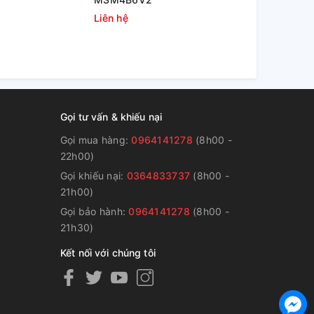
Liên hệ
Liên hệ
Gọi tư vấn & khiếu nại
Gọi mua hàng:
0964141278
(8h00 -
22h00)
Gọi khiếu nại:
0364833737
(8h00 -
g
21h00)
Gọi bảo hành:
0964141278
(8h00 -
21h30)
Kết nối với chúng tôi