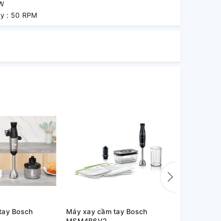
0W
y : 50 RPM
tay Bosch
Máy xay cầm tay Bosch
Máy xay sin
MSM4B6V2
MMB6177S