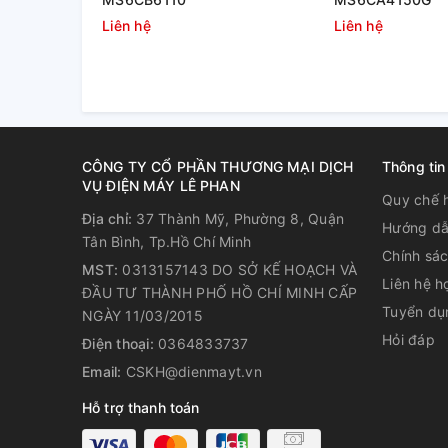
trái cây tốc độ chậm Kuvings không được lắp ráp đ
các sự cố đáng tiếc xảy ra trong quá trình sử dụng.
Liên hệ
Liên hệ
Chế độ cảm ứng nhiệt và quá tải an toàn tự động sẽ 
liên tục hơn 30 phút và các thành phần nguyên liệu
ngăn ngừa sốc điện, chống cháy nổ, bảo vệ và duy t
Kuvings.
CÔNG TY CỔ PHẦN THƯƠNG MẠI DỊCH
Thông tin
VỤ ĐIỆN MÁY LÊ PHAN
Quy chế 
Địa chỉ:
37 Thành Mỹ, Phường 8, Quận
Hướng dẫ
Tân Bình, Tp.Hồ Chí Minh
Chính sá
MST:
0313157143 DO SỞ KẾ HOẠCH VÀ
Liên hệ h
ĐẦU TƯ THÀNH PHỐ HỒ CHÍ MINH CẤP
Tuyển dụ
NGÀY 11/03/2015
Hỏi đáp
Điện thoại:
0364833737
Email:
CSKH@dienmayt.vn
Hỗ trợ thanh toán