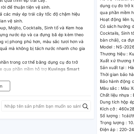
 quá trình ép trái cây.
dụng cụ đo trở k
i để thuận tiện vệ sinh.
qua phần mềm hỗ
cả các máy ép trái cây tốc độ chậm hiệu
Hoạt động liên tụ
ian vệ sinh.
Có sách hướng d
p, Mojito, Cocktails, Sinh tố và Kem hoa
Cocktails, Sinh 
a đựng nước ép và ca đựng bã ép kèm theo
bàn chải), ca đ
ng vị phong phú hơn, màu sắc tươi hơn và
Model : NS-202
 quả mà không bị tách nước nhanh cho gia
Thương hiệu : K
Xuất xứ thương 
 phần trong cơ thể bằng dụng cụ đo trở
Sản xuất tại : H
hỏe qua phần mềm hỗ trợ
Kuvings Smart
Thời gian bảo hà
 thể dục phù hợp có thể đạt được hiệu quả
Bảo hành động c
.
m
Màu sắc : Màu 
ử dụng với chức năng : tắt, mở và đảo
Chất liệu nhựa :
Dung tích hộp é
rong 1 thế hệ mới “
O Type Flap Gate
” với 2
Kích cỡ : 460x
miệng ép rau) được cấp bằng sáng chế với
Số lượng : 1cái/
lát và dùng sức để đẩy trái cây giúp bạn
Trọng lượng : 1
như hạn chế mất chất dinh dưỡng của hoa quả
Điện áp : 220-2