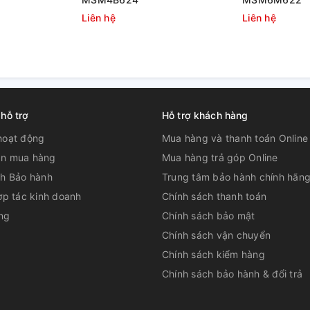
úng cách để đảm bảo an toàn và hạn chế
Liên hệ
Liên hệ
vô hiệu hóa hoạt động khi thiết bị hoạt động
 cho vào để ép quá nhiều cùng một lúc để
rì tuổi thọ cho máy ép trái cây tốc độ chậm
 hỗ trợ
Hỗ trợ khách hàng
hoạt động
Mua hàng và thanh toán Online
n mua hàng
Mua hàng trả góp Online
ch Bảo hành
Trung tâm bảo hành chính hãn
ợp tác kinh doanh
Chính sách thanh toán
ng
Chính sách bảo mật
Chính sách vận chuyển
Chính sách kiểm hàng
Chính sách bảo hành & đổi trả