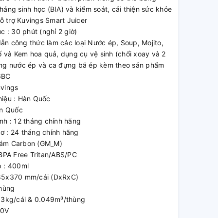
háng sinh học (BIA) và kiểm soát, cải thiện sức khỏe
 trợ Kuvings Smart Juicer
c : 30 phút (nghỉ 2 giờ)
ẫn công thức làm các loại Nước ép, Soup, Mojito,
tố và Kem hoa quả, dụng cụ vệ sinh (chổi xoay và 2
ựng nước ép và ca đựng bã ép kèm theo sản phẩm
6BC
uvings
hiệu : Hàn Quốc
àn Quốc
nh : 12 tháng chính hãng
ơ : 24 tháng chính hãng
Xám Carbon (GM_M)
 BPA Free Tritan/ABS/PC
p : 400ml
285x370 mm/cái (DxRxC)
thùng
0.3kg/cái & 0.049m³/thùng
40V