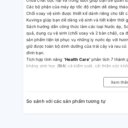
chứa chất độc hại và trong suốt giúp bạn dễ quan sát
Các bộ phận của máy ép tốc độ chậm dễ dàng tháo rờ
Chổi xoay vệ sinh được thiết kế dành riêng cho tất 
Kuvings giúp bạn dễ dàng vệ sinh và tiết kiệm thời g
Sách hướng dẫn công thức làm các loại Nước ép, Sou
quả, dụng cụ vệ sinh (chổi xoay và 2 bàn chải), c
sản phẩm tiện lợi phục vụ những ly nước ép với hươ
giữ được toàn bộ dinh dưỡng của trái cây và rau củ
đình bạn.
Tích hợp tính năng “
Health Care
” phân tích 7 thành
kháng sinh học (
BIA
) và kiểm soát, cải thiện sức k
Juicer
cung cấp chế độ ăn uống và phương pháp tập
tốt nhất cho quá trình cân bằng cơ thể hay giảm cân
Xem thê
Bảng điều khiển một nút nhấn đơn giản và dễ dàng s
ngược (khi nguyên liệu bị kẹt).
Miệng máy ép nguyên trái lẫy tự động thông minh 2 t
So sánh với các sản phẩm tương tự
miệng ép trong 1 (miệng ép nguyên trái củ quả và 
đường kính 8.2cm ép cả quả mà không cần phải cắt 
tiết kiệm 50% thời gian chuẩn bị nguyên liệu cũng 
khi bị cắt bổ.