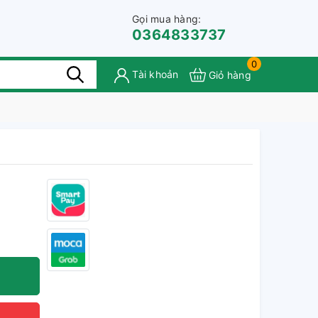
Gọi mua hàng:
0364833737
0
Tài khoản
Giỏ hàng