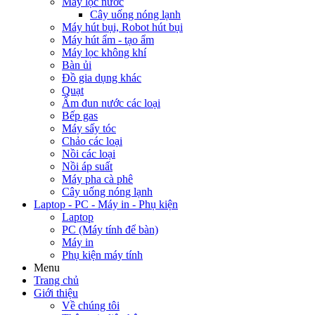
Máy lạnh âm trần
Máy lạnh áp trần
Quạt điều hòa
Quạt chắn gió
Máy lạnh giấu trần
Quạt hút âm trần
Máy lạnh tủ đứng
Tủ lạnh - Tủ mát - Tủ đông
Tủ lạnh
Tủ mát
Tủ đông
Tivi - Loa - Dàn Karaoke
Tivi
Loa
Dàn Karaoke
Dàn âm thanh
Máy giặt - Máy sấy - Máy nước nóng
Máy giặt
Máy sấy
Máy nước nóng
Đồ gia dụng
Bếp từ
Bếp hồng ngoại
Máy hút khói, hút mùi
Lò vi sóng