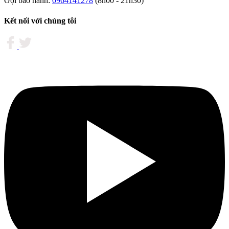
PHỐ HỒ CHÍ MINH CẤP NGÀY 11/03/2015
Điện thoại:
0364833737
Email:
CSKH@dienmayt.vn
Hỗ trợ thanh toán
Mở rộng chân trang
Thu nhỏ chân trang
Thông tin hỗ trợ
Quy chế hoạt động
Hướng dẫn mua hàng
Chính sách Bảo hành
Liên hệ hợp tác kinh doanh
Tuyển dụng
Hỏi đáp
Hỗ trợ khách hàng
Mua hàng và thanh toán Online
Mua hàng trả góp Online
Trung tâm