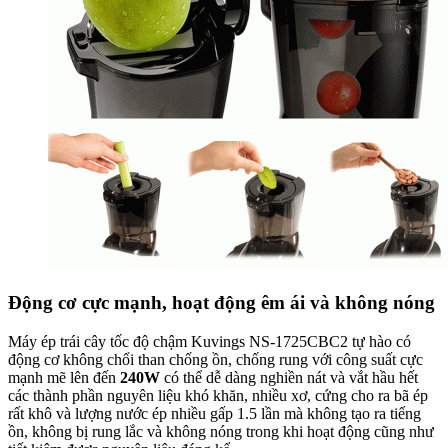
Miệng máy ép nguyên trái lẫy tự động thông minh 2
trong 1 thế hệ mới “O Type Flap Gate” rộng 82mm
Máy ép trái cây tốc độ chậm Kuvings NS-1725CBC2 với thiết kế
miệng máy ép nguyên trái lẫy tự động thông minh 2 trong 1 thế hệ
mới “
O Type Flap Gate
” với 2 miệng ép trong 1 (miệng ép nguyên
trái củ quả và miệng ép rau) được cấp bằng sáng chế với đường
kính 82mm ép cả quả mà không cần phải cắt lát và dùng sức để đẩy
trái cây giúp bạn tiết kiệm 50% thời gian chuẩn bị nguyên liệu cũng
như hạn chế mất chất dinh dưỡng của hoa quả khi bị cắt bổ. Ngoài
ra, bảng điều khiển thiết kế một nút nhấn đơn giản và dễ dàng sử
dụng với chức năng : tắt, mở và đảo ngược (khi nguyên liệu bị kẹt)
đáp ứng những ly nước ép hoa quả với hương vị đa dạng và phong