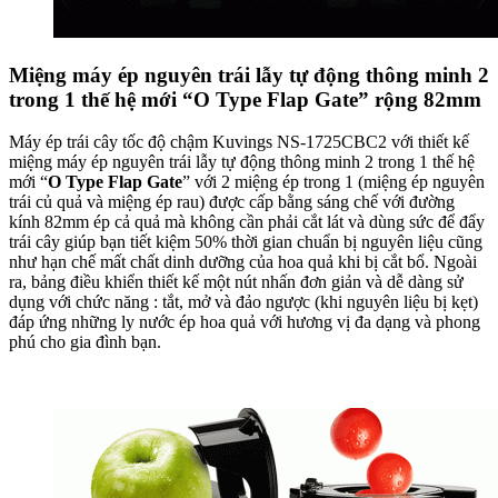
Thiết kế thanh lịch, gọn nhẹ, nhiều màu sắc và đa
tiện dụng
Máy ép trái cây tốc độ chậm Kuvings NS-1725CBC2 dung tích
400ml có thiết kế nhỏ gọn, nhiều màu sắc trẻ trung, sang trọng, hiện
đại và an toàn luôn luôn có mặt trong mọi không gian nhà bếp. Bên
cạnh đó, với cấu tạo từ linh kiện cao cấp và nhựa thân thiện môi
trường, cứng cáp, bền bỉ và chịu nhiệt tốt giữ máy ép trái cây tốc độ
chậm lâu phai màu, không mau dơ với độ bền cao theo thời gian sử
dụng. Ngoài ra, máy ép trái cây tốc độ chậm Kuvings có dụng cụ vệ
sinh (chổi xoay và bàn chải), ca đựng nước ép và ca đựng bã ép
kèm theo sản phẩm giúp bạn vệ sinh nhanh chóng và dễ dàng sau
mỗi lần sử dụng máy ép.