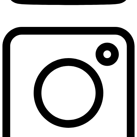
bảo hành chính hãng
Chính sách thanh toán
Chính sách bảo mật
Chính sách vận chuyển
Chính sách kiểm hàng
Chính sách bảo hành
& đổi trả
Gọi tư vấn & khiếu nại
Gọi mua hàng:
0964141278
(8h00 - 22h00)
Gọi khiếu nại:
0364833737
(8h00 - 21h00)
Gọi bảo hành:
0964141278
(8h00 - 21h30)
Kết nối với chúng tôi