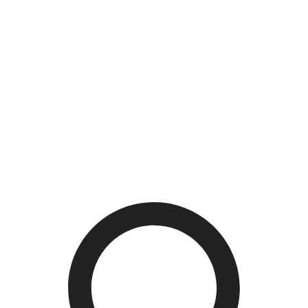
Máy rửa chén
Máy lọc nước
Cây uống nóng lạnh
Máy hút bụi, Robot hút bụi
Máy hút ẩm - tạo ẩm
Máy lọc không khí
Bàn ủi
Đồ gia dụng khác
Quạt
Ấm đun nước các loại
Bếp gas
Máy sấy tóc
Chảo các loại
Nồi các loại
Nồi áp suất
Máy pha cà phê
Cây uống nóng lạnh
Laptop - PC - Máy in - Phụ kiện
Laptop
PC (Máy tính để bàn)
Máy in
Phụ kiện máy tính