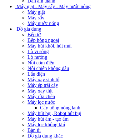
0
Danh mục
Máy lạnh - Quạt điều hòa
Máy lạnh treo tường
Máy lạnh hệ thống Multi
Máy lạnh âm trần
Máy lạnh áp trần
Quạt điều hòa
Quạt chắn gió
Máy lạnh giấu trần
Quạt hút âm trần
Máy lạnh tủ đứng