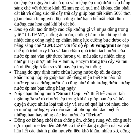
Thương hiệu:
KUVINGS
Mã sản phẩm:
NS-1725CBC2
Còn hàng
5.950.000₫
Giá niêm yết:
7.990.000₫
Tiết kiệm:
2.040.000₫
Số lượng:
–
+
Mua ngay
Giao tận nơi hoặc nhận tại cửa hàng
Trả góp qua
Công ty tài chính
Trả góp qua
Thẻ tín dụng
Gọi
0364833737
để tư vấn mua hàng
Đánh giá chi tiết Máy ép trái cây tốc độ chậm Kuvings NS-
1725CBC2 (400ml)
Thiết kế hài hòa với cảm giác sang trọng, hiện đại và tinh tế
với độ bền cao theo thời gian sử dụng.
Sản phẩm không chứa chất gây ung thư “
PFOA
” với nhựa
cao cấp
Tritan BPA Free
và
ABS
không chứa chất độc hại
và trong suốt giúp bạn dễ quan sát quá trình ép trái cây.
Các bộ phận của máy ép tốc độ chậm dễ dàng tháo rời để