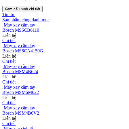
như hạn chế bám bẩn và dễ vệ sinh. Không chỉ vậy, với chổi xoay
vệ sinh được thiết kế dành riêng cho tất cả các máy ép trái cây tốc
độ chậm hiệu Kuvings giúp bạn dễ dàng vệ sinh và tiết kiệm thời
gian vệ sinh. Ngoài ra, các bộ phận của máy ép tốc độ chậm dễ
dàng tháo rời để thuận tiện vệ sinh.
Xem thêm
Thu gọn
So sánh với các sản phẩm tương tự
Thông số kỹ thuật
Tên sản phẩm : Máy ép trái cây
Loại : Tốc độ chậm – Ép nguyên trái (Nắp O Type Flap Gate)
– Sử dụng cho gia đình và quán nhỏ.
Hoạt động liên tục : 30 phút (nghỉ 2 giờ)
Có dụng cụ vệ sinh (chổi xoay và bàn chải), ca đựng nước ép
và ca đựng bã ép kèm theo sản phẩm
Model : NS-1725CBC2
Thương hiệu : Kuvings
Xuất xứ thương hiệu : Hàn Quốc
Sản xuất tại : Trung Quốc bởi nhà máy Kuvings
Thời gian bảo hành : 12 tháng chính hãng
Bảo hành động cơ : 24 tháng chính hãng