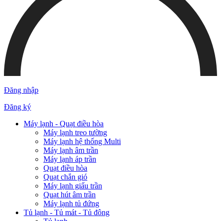
© Bản quyền thuộc về
CÔNG TY CỔ PHẦN DỊCH VỤ TƯ
VẤN QUẢN LÝ LÊ PHAN
|
Cung cấp bởi
Sapo