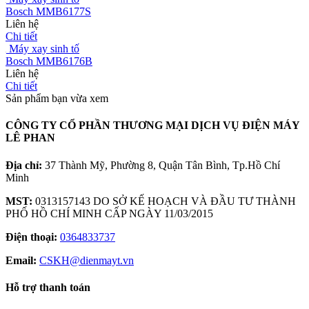
Màu sắc : Màu Bạc (DS), Màu Đỏ(R) và Màu Trắng (W)
Chất liệu nhựa : BPA Free Tritan/ABS/PC
Dung tích hộp ép : 400ml
Kích cỡ : 450x270x355 mm/cái (DxRxC)
Số lượng : 1cái/thùng
Trọng lượng : 9.7kg/cái & 0.040m³/thùng
Điện áp : 220-240V
Công suất : 240W
Tốc độ vòng quay : 50 RPM
Xem cấu hình chi tiết
Tin tức
Sản phẩm cùng danh mục
Máy xay cầm tay
Bosch MS6CB6110
Liên hệ
Chi tiết
Máy xay cầm tay
Bosch MS6CA4150G
Liên hệ
Chi tiết
Máy xay cầm tay
Bosch MSM4B624
Liên hệ
Chi tiết