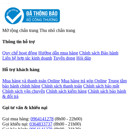
Máy xay cầm tay
Bosch MSM6M622
Liên hệ
Chi tiết
Máy xay cầm tay
Bosch MSM4B6V2
Liên hệ
Chi tiết
Máy xay sinh tố
Bosch MMB6177S
Liên hệ
Chi tiết
Máy xay sinh tố
Bosch MMB6176B
Liên hệ
Chi tiết
Sản phẩm bạn vừa xem
CÔNG TY CỔ PHẦN THƯƠNG MẠI DỊCH VỤ ĐIỆN MÁY
LÊ PHAN
Địa chỉ:
37 Thành Mỹ, Phường 8, Quận Tân Bình, Tp.Hồ Chí
Minh
MST:
0313157143 DO SỞ KẾ HOẠCH VÀ ĐẦU TƯ THÀNH