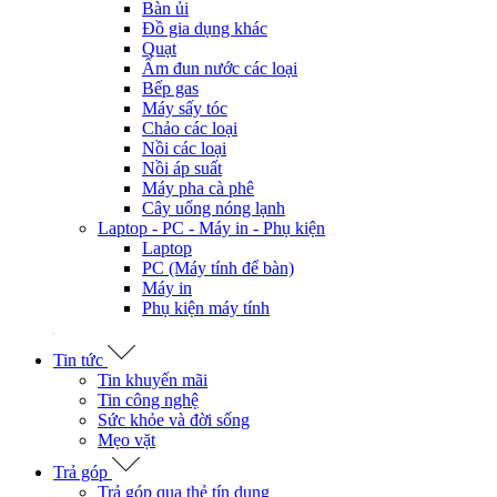
Máy lạnh giấu trần
Quạt hút âm trần
Máy lạnh tủ đứng
Tủ lạnh - Tủ mát - Tủ đông
Tủ lạnh
Tủ mát
Tủ đông
Tivi - Loa - Dàn Karaoke
Tivi
Loa
Dàn Karaoke
Dàn âm thanh
Máy giặt - Máy sấy - Máy nước nóng
Máy giặt
Máy sấy
Máy nước nóng
Đồ gia dụng
Bếp từ
Bếp hồng ngoại
Máy hút khói, hút mùi
Lò vi sóng
Lò nướng
Nồi cơm điện
Nồi chiên không dầu
Lẩu điện