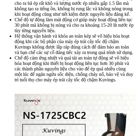
thuận tiện vệ sinh.
Chổi xoay vệ sinh được thiết kế dành riêng cho tất cả các máy
ép trái cây tốc độ chậm hiệu Kuvings giúp bạn dễ dàng vệ
sinh và tiết kiệm thời gian vệ sinh.
Bảng điều khiển một nút nhấn đơn giản và dễ dàng sử dụng
với chức năng : tắt, mở và đảo ngược (khi nguyên liệu bị kẹt).
Miệng máy ép nguyên trái lẫy tự động thông minh 2 trong 1
thế hệ mới “
O Type Flap Gate
” với 2 miệng ép trong 1
(miệng ép nguyên trái củ quả và miệng ép rau) được cấp bằng
sáng chế với đường kính 82mm ép cả quả mà không cần phải
cắt lát và dùng sức để đẩy trái cây giúp bạn tiết kiệm 50% thời
gian chuẩn bị nguyên liệu cũng như hạn chế mất chất dinh
dưỡng của hoa quả khi bị cắt bổ.
Dao ép cấu tạo từ thép cao cấp không gỉ và nhựa dùng trong
y tế “
ULTEM
”, chống ăn mòn, chống bám bẩn không sinh
nhiệt cùng công nghệ ép chậm bằng lực cưỡng bức được cấp
bằng sáng chế “
J.M.C.S
” với tốc độ ép
50 vòng/phút
sẽ hạn
chế quá trình oxy hóa và làm chậm quá trình tách nước của
nước ép mà vẫn giữ được hương vị, màu sắc tự nhiên cũng
như giữ lại được nhiều Vitamin, Enzym trong trái cây và rau
củ nhiều gấp 5 lần so với máy ép truyền thống.
Thang đo quy định mức chứa lượng nước ép tối đa được
khắc trong hộp ép giúp bạn dễ dàng nhận biết khi nào rót
nước ép ra ca đựng nước ép cũng như định lượng được lượng
nước ép mà bạn uống hàng ngày.