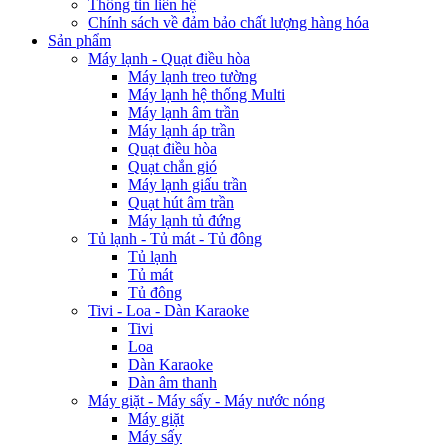
Lò nướng
Nồi cơm điện
Nồi chiên không dầu
Lẩu điện
Máy xay sinh tố
Máy ép trái cây
Máy xay thịt
Máy rửa chén
Máy lọc nước
Cây uống nóng lạnh
Máy hút bụi, Robot hút bụi
Máy hút ẩm - tạo ẩm
Máy lọc không khí
Bàn ủi
Đồ gia dụng khác
Quạt
Ấm đun nước các loại
Bếp gas
Máy sấy tóc
Chảo các loại
Nồi các loại
Nồi áp suất
Máy pha cà phê
Cây uống nóng lạnh
Laptop - PC - Máy in - Phụ kiện