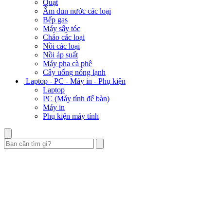
Tủ lạnh - Tủ mát - Tủ đông
Tủ lạnh
Tủ mát
Tủ đông
Tivi - Loa - Dàn Karaoke
Tivi
Loa
Dàn Karaoke
Dàn âm thanh
Máy giặt - Máy sấy - Máy nước nóng
Máy giặt
Máy sấy
Máy nước nóng
Đồ gia dụng
Bếp từ
Bếp hồng ngoại
Máy hút khói, hút mùi
Lò vi sóng
Lò nướng
Nồi cơm điện
Nồi chiên không dầu
Lẩu điện
Máy xay sinh tố
Máy ép trái cây
Máy xay thịt