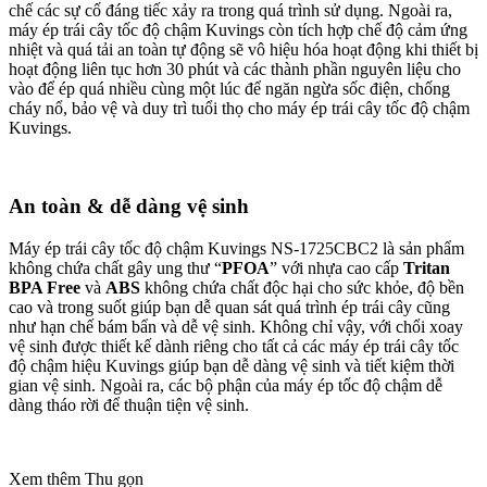
Máy ép trái cây tốc độ chậm Kuvings NS-1725CBC2 với dao ép
cấu tạo từ thép cao cấp không gỉ và nhựa dùng trong y tế
“
ULTEM
”, chống ăn mòn, chống bám bẩn không sinh nhiệt cùng
công nghệ ép chậm bằng lực cưỡng bức được cấp bằng sáng chế
“
J.M.C.S
” với tốc độ ép
50 vòng/phút
sẽ hạn chế quá trình oxy
hóa và làm chậm quá trình tách nước của nước ép mà vẫn giữ được
hương vị, màu sắc tự nhiên cũng như giữ lại được nhiều Vitamin,
Enzym trong trái cây và rau củ nhiều gấp 5 lần so với máy ép truyền
thống.
Hoạt động liên tục 30 phút cho ra lượng nước ép
đáng kể
Máy ép trái cây tốc độ chậm Kuvings NS-1725CBC2 với chế độ tự
động làm mát động cơ giúp máy hoạt động liên tục 30 phút mà
không bị nóng và cho ra khoảng 15-20 lít nước ép tùy từng nguyên
liệu. Ngoài ra, thang đo quy định mức chứa lượng nước ép tối đa
được khắc trong hộp ép giúp bạn dễ dàng nhận biết khi nào rót
nước ép ra ca đựng nước ép cũng như định lượng được lượng nước
ép mà bạn uống hàng ngày.