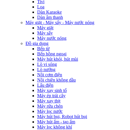
Trang chủ
Giới thiệu
Về chúng tôi
Thông tin liên hệ
Chính sách về đảm bảo chất lượng hàng hóa
Sản phẩm
Máy lạnh - Quạt điều hòa
Máy lạnh treo tường
Máy lạnh hệ thống Multi
Máy lạnh âm trần
Máy lạnh áp trần
Quạt điều hòa
Quạt chắn gió