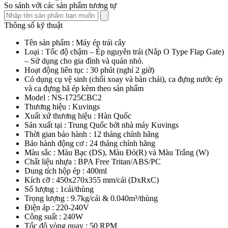
Hệ thống an toàn tự động
Nhằm đảm bảo sự an toàn sử dụng cho khách hàng, Thương hiệu
Kuvings đã tích hợp hệ thống vận hành và khóa an toàn kép sẽ vô
hiệu hóa hoạt động khi các bộ phận của máy ép trái cây tốc độ chậm
Kuvings không được lắp ráp đúng cách để đảm bảo an toàn và hạn
chế các sự cố đáng tiếc xảy ra trong quá trình sử dụng. Ngoài ra,
máy ép trái cây tốc độ chậm Kuvings còn tích hợp chế độ cảm ứng
nhiệt và quá tải an toàn tự động sẽ vô hiệu hóa hoạt động khi thiết bị
hoạt động liên tục hơn 30 phút và các thành phần nguyên liệu cho
vào để ép quá nhiều cùng một lúc để ngăn ngừa sốc điện, chống
cháy nổ, bảo vệ và duy trì tuổi thọ cho máy ép trái cây tốc độ chậm
Kuvings.
An toàn & dễ dàng vệ sinh
Máy ép trái cây tốc độ chậm Kuvings NS-1725CBC2 là sản phẩm
không chứa chất gây ung thư “
PFOA
” với nhựa cao cấp
Tritan
BPA Free
và
ABS
không chứa chất độc hại cho sức khỏe, độ bền
cao và trong suốt giúp bạn dễ quan sát quá trình ép trái cây cũng