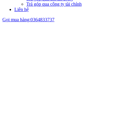
Máy xay sinh tố
Máy ép trái cây
Máy xay thịt
Máy rửa chén
Máy lọc nước
Máy hút bụi, Robot hút bụi
Máy hút ẩm - tạo ẩm
Máy lọc không khí
Bàn ủi
Đồ gia dụng khác
Quạt
Ấm đun nước các loại
Bếp gas
Máy sấy tóc
Chảo các loại
Nồi các loại
Nồi áp suất
Máy pha cà phê
Cây uống nóng lạnh
Laptop - PC - Máy in - Phụ kiện
Laptop
PC (Máy tính để bàn)
Máy in
Phụ kiện máy tính