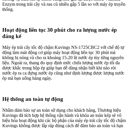
Động cơ cực mạnh, hoạt động êm ái và không nóng
Máy ép trái cây tốc độ chậm Kuvings NS-1725CBC2 tự hào có
động cơ không chổi than chống ồn, chống rung với công suất cực
mạnh mẽ lên đến
240W
có thể dễ dàng nghiền nát và vắt hầu hết
các thành phần nguyên liệu khó khăn, nhiều xơ, cứng cho ra bã ép
rất khô và lượng nước ép nhiều gấp 1.5 lần mà không tạo ra tiếng
ồn, không bị rung lắc và không nóng trong khi hoạt động cũng như
tiết kiệm được nguyên liệu đáng kể.
Nắp chặn thông minh “Smart Cap”
Máy ép trái cây tốc độ chậm Kuvings NS-1725CBC2 tích hợp nắp
chặn thông minh “
Smart Cap
” với thiết kế cao su kín ngăn ngừa sự
rò rỉ nước ép trong khi ép giúp bạn ép và hòa quyện được nhiều loại
trái cây và rau củ quả lại với nhau cho ra những hương vị và màu
sắc rất phong phú đặc biệt là những bạn hay uống các loại nước ép
“
Detox
”.
Công nghệ ép chậm bằng lực cưỡng bức được cấp
bằng sáng chế “J.M.C.S”