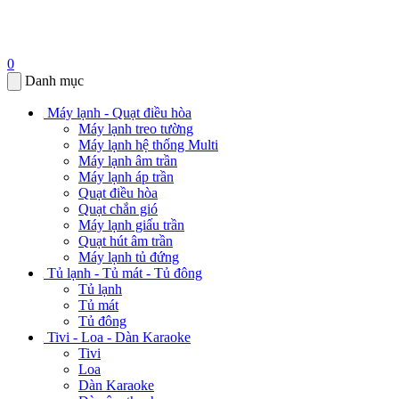
Tin tức
Tin khuyến mãi
Tin công nghệ
Sức khỏe và đời sống
Mẹo vặt
Trả góp
Trả góp qua thẻ tín dụng
Trả góp qua công ty tài chính
Liên hệ
Gọi mua hàng:
0364833737