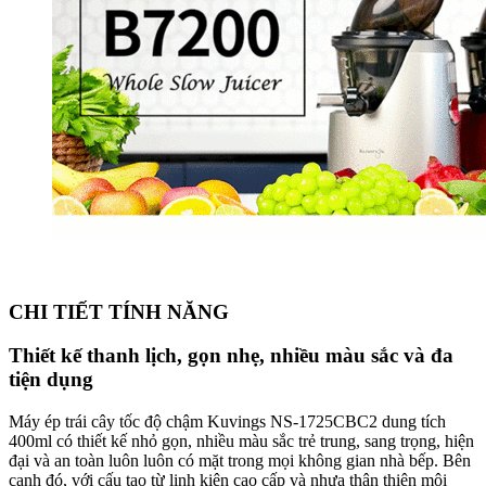
Nắp chặn thông minh “
Smart Cap
” với thiết kế cao su kín
ngăn ngừa sự rò rỉ nước ép trong khi ép giúp bạn ép và hòa
quyện được nhiều loại trái cây và rau củ quả lại với nhau cho
ra những hương vị và màu sắc rất phong phú đặc biệt là
những bạn hay uống các loại nước ép “
Detox
”.
Động cơ không chổi than chống ồn, chống rung với công suất
cực mạnh mẽ lên đến
240W
có thể dễ dàng nghiền nát và vắt
hầu hết các thành phần nguyên liệu khó khăn, nhiều xơ, cứng
cho ra bã ép rất khô và lượng nước ép nhiều gấp 1.5 lần mà
không tạo ra tiếng ồn, không bị rung lắc và không nóng trong
khi hoạt động cũng như tiết kiệm được nguyên liệu đáng kể.
Chế độ tự động làm mát động cơ giúp máy hoạt động liên tục
30 phút mà không bị nóng và cho ra khoảng 15-20 lít nước ép
tùy từng nguyên liệu.
Hệ thống vận hành và khóa an toàn kép sẽ vô hiệu hóa hoạt
động khi các bộ phận của máy ép trái cây tốc độ chậm
Kuvings không được lắp ráp đúng cách để đảm bảo an toàn
và hạn chế các sự cố đáng tiếc xảy ra trong quá trình sử dụng.
Chế độ cảm ứng nhiệt và quá tải an toàn tự động sẽ vô hiệu
hóa hoạt động khi thiết bị hoạt động liên tục hơn 30 phút và
các thành phần nguyên liệu cho vào để ép quá nhiều cùng
một lúc để ngăn ngừa sốc điện, chống cháy nổ, bảo vệ và duy
trì tuổi thọ cho máy ép trái cây tốc độ chậm Kuvings.