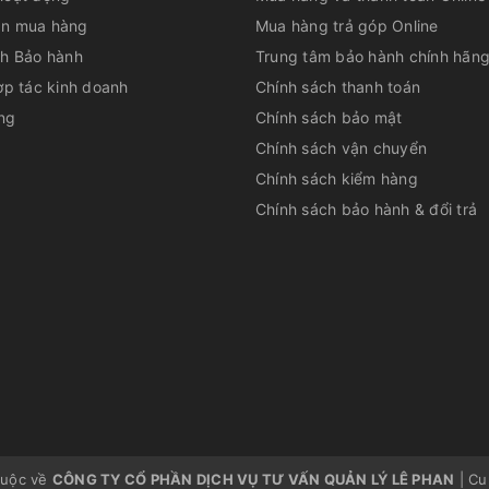
n mua hàng
Mua hàng trả góp Online
ch Bảo hành
Trung tâm bảo hành chính hãn
ợp tác kinh doanh
Chính sách thanh toán
ng
Chính sách bảo mật
Chính sách vận chuyển
Chính sách kiểm hàng
Chính sách bảo hành & đổi trả
ng biệt
để phục vụ cho cả gia đình.
Smartcook JES-3896
ập, không bị gỉ sét
 dễ dàng vệ sinh sau khi sử dụng
hẩm vào bên trong cối dễ dàng hơn
chống nhỏ giọt, 1 vòi dành riêng cho bã trái
huộc về
CÔNG TY CỔ PHẦN DỊCH VỤ TƯ VẤN QUẢN LÝ LÊ PHAN
|
Cu