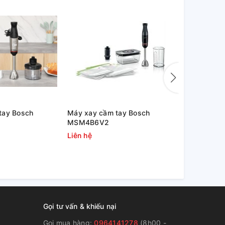
tay Bosch
Máy xay cầm tay Bosch
Máy xay sin
MSM4B6V2
MMB6177S
Liên hệ
Liên hệ
Gọi tư vấn & khiếu nại
Gọi mua hàng:
0964141278
(8h00 -