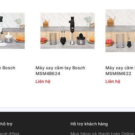
g suất 180W cho thời gian sử dụng lâu dài.
, tối đa trong khoảng 20 phút.
y Bosch
Máy xay cầm tay Bosch
Máy xay cầm 
MSM4B624
MSM6M622
Liên hệ
Liên hệ
 hỗ trợ
Hỗ trợ khách hàng
hoạt động
Mua hàng và thanh toán Online