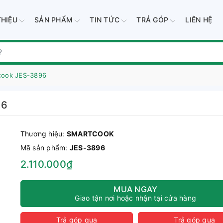
THIỆU
SẢN PHẨM
TIN TỨC
TRẢ GÓP
LIÊN HỆ
tcook JES-3896
96
Thương hiệu:
SMARTCOOK
Mã sản phẩm:
JES-3896
2.110.000₫
MUA NGAY
Giao tận nơi hoặc nhận tại cửa hàng
Trả góp qua
Trả góp qua