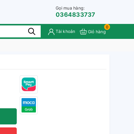
Gọi mua hàng:
0364833737
0
Tài khoản
Giỏ hàng