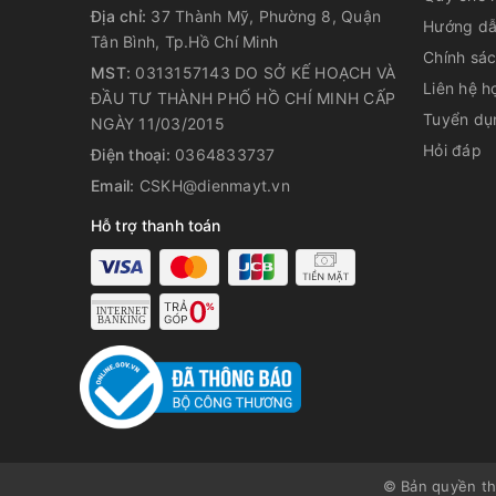
Địa chỉ:
37 Thành Mỹ, Phường 8, Quận
Hướng dẫ
Tân Bình, Tp.Hồ Chí Minh
Chính sá
MST:
0313157143 DO SỞ KẾ HOẠCH VÀ
Liên hệ h
ĐẦU TƯ THÀNH PHỐ HỒ CHÍ MINH CẤP
Tuyển dụ
NGÀY 11/03/2015
Hỏi đáp
Điện thoại:
0364833737
Email:
CSKH@dienmayt.vn
Hỗ trợ thanh toán
JES-3896 gồm 1 ca đựng nước ép, 1 ca đựng bã riê
Dung tích cối 1 lít giúp xay ép được lượng nước lớn 
Cấu tạo của máy ép trái cây 
Thân máy sử dụng chất liệu cao cấp, chịu được va đ
Cối bằng nhựa tritan cao cấp an toàn với sức khỏe,
Thiết kế miệng tiếp nhiên liệu rộng giúp bỏ thực p
Lưới lọc cao cấp cho nước ép mịn, không lẫn cặn
Máy thiết kế 2 vòi riêng biệt, 1 cho nước ép có khóa 
cây.
© Bản quyền t