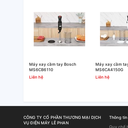
Trọn bộ máy ép trái cây tốc độ chậm JES-3896
Máy ép chậm Smartcook JES-3896 hoạt động với côn
Có khả năng hoạt động liên tục được khoảng 15 phút
Máy xay cầm tay Bosch
Máy xay cầm ta
MS6CB6110
MS6CA4150G
Liên hệ
Liên hệ
CÔNG TY CỔ PHẦN THƯƠNG MẠI DỊCH
Thông tin
VỤ ĐIỆN MÁY LÊ PHAN
Quy chế 