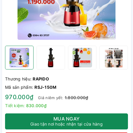
Thương hiệu:
RAPIDO
Mã sản phẩm:
RSJ-150M
970.000₫
1.800.000₫
Giá niêm yết:
Tiết kiệm:
830.000₫
MUA NGAY
Giao tận nơi hoặc nhận tại cửa hàng