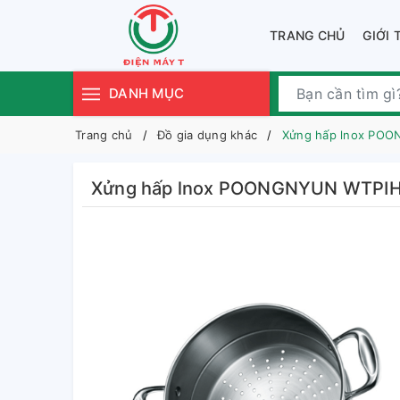
TRANG CHỦ
GIỚI 
DANH MỤC
Trang chủ
Đồ gia dụng khác
Xửng hấp lnox POO
Xửng hấp lnox POONGNYUN WTPIH