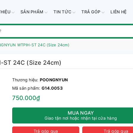
THIỆU
SẢN PHẨM
TIN TỨC
TRẢ GÓP
LIÊN HỆ
NGNYUN WTPIH-ST 24C (Size 24cm)
-ST 24C (Size 24cm)
Thương hiệu:
POONGNYUN
Mã sản phẩm:
G14.0053
750.000₫
MUA NGAY
Giao tận nơi hoặc nhận tại cửa hàng
Trả góp qua
Trả góp qua