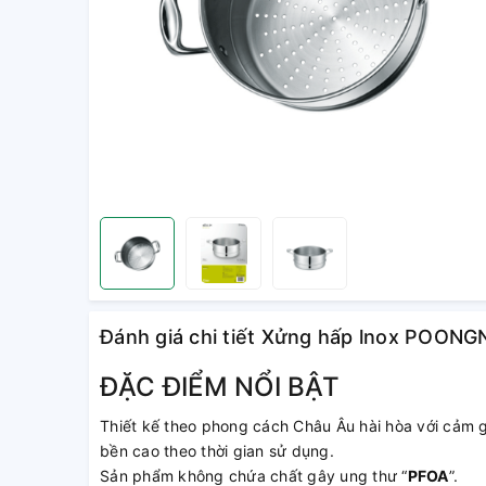
Đánh giá chi tiết Xửng hấp lnox POO
ĐẶC ĐIỂM NỔI BẬT
Thiết kế theo phong cách Châu Âu hài hòa với cảm gi
bền cao theo thời gian sử dụng.
Sản phẩm không chứa chất gây ung thư “
PFOA
”.