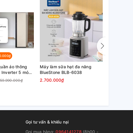
0.000₫
quần áo thông
Máy làm sữa hạt đa năng
Máy làm sữ
 Inverter 5 móc
BlueStone BLB-6038
BlueStone 
2.700.000₫
1.700.000₫
59.990.000₫
Gọi tư vấn & khiếu nại
Gọi mua hàng:
0964141278
(8h00 -