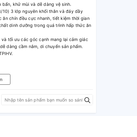
 bẩn, khử mùi và dễ dàng vệ sinh.
/10) 3 lớp nguyên khối thân và đáy dầy
 ăn chín đều cực nhanh, tiết kiệm thời gian
chất dinh dưỡng trong quá trình hấp thức ăn
 và tối ưu các góc cạnh mang lại cảm giác
ư dễ dàng cầm nắm, di chuyển sản phẩm.
TPIHV.
m
ang trọng và hiện đại
PIH-ST 24C đường kính 24 cm nhập khẩu từ
cách Châu Âu hài hòa với cảm giác sang
 bếp cũng như phù hợp với nhu cầu của người