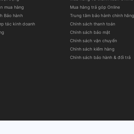
n mua hàng
Mua hàng trả góp Online
ch Bảo hành
Trung tâm bảo hành chính hãn
ợp tác kinh doanh
Chính sách thanh toán
ng
Chính sách bảo mật
Chính sách vận chuyển
Chính sách kiểm hàng
Chính sách bảo hành & đổi trả
huộc về
CÔNG TY CỔ PHẦN DỊCH VỤ TƯ VẤN QUẢN LÝ LÊ PHAN
|
Cu