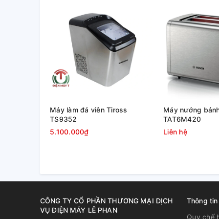
sử dụng tiện lợi cho việc chế biến các món hấp. Bên
lâu phai màu và không mau dơ.
Máy làm đá viên Tiross
Máy nướng bánh
TS9352
TAT6M420
5.100.000₫
Liên hệ
CÔNG TY CỔ PHẦN THƯƠNG MẠI DỊCH
Thông tin
VỤ ĐIỆN MÁY LÊ PHAN
Quy chế 