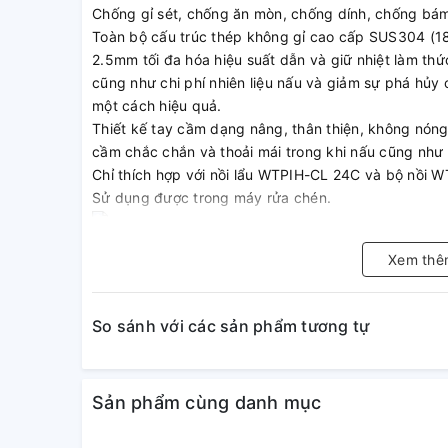
Chống gỉ sét, chống ăn mòn, chống dính, chống bám
Toàn bộ cấu trúc thép không gỉ cao cấp SUS304 (18
2.5mm tối đa hóa hiệu suất dẫn và giữ nhiệt làm thức
cũng như chi phí nhiên liệu nấu và giảm sự phá hủy 
một cách hiệu quả.
Thiết kế tay cầm dạng nâng, thân thiện, không nóng
cầm chắc chắn và thoải mái trong khi nấu cũng nh
Chỉ thích hợp với nồi lẩu WTPIH-CL 24C và bộ nồi W
Sử dụng được trong máy rửa chén.
Xem thê
CHI TIẾT TÍNH NĂNG
So sánh với các sản phẩm tương tự
Thiết kế phong cách Châu Âu s
Xửng hấp Inox POONGNYUN (PN) Series Withus WT
Sản phẩm cùng danh mục
Hàn Quốc thu hút ánh nhìn với thiết kế theo phong 
trọng, hiện đại và tinh tế tăng độ thẩm mỹ cho nhà