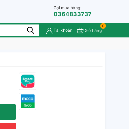
Gọi mua hàng:
0364833737
0
Tài khoản
Giỏ hàng