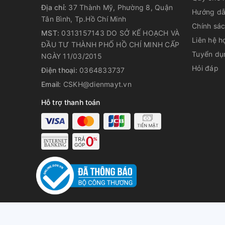
Địa chỉ:
37 Thành Mỹ, Phường 8, Quận
Hướng dẫ
Tân Bình, Tp.Hồ Chí Minh
Chính sá
MST:
0313157143 DO SỞ KẾ HOẠCH VÀ
Liên hệ h
ĐẦU TƯ THÀNH PHỐ HỒ CHÍ MINH CẤP
Tuyển dụ
NGÀY 11/03/2015
Hỏi đáp
Điện thoại:
0364833737
Email:
CSKH@dienmayt.vn
Hỗ trợ thanh toán
© Bản quyền t