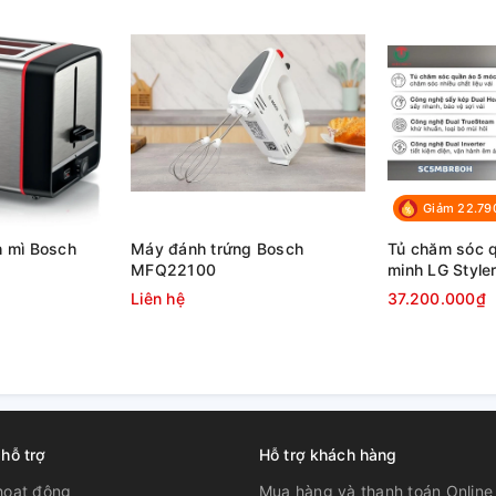
 cạnh đó, lớp Inox không gỉ bên ngoài giữ nồi
Giảm 22.79
 mì Bosch
Máy đánh trứng Bosch
Tủ chăm sóc 
MFQ22100
minh LG Styler
SC5MBR80H
Liên hệ
37.200.000₫
 hỗ trợ
Hỗ trợ khách hàng
hoạt động
Mua hàng và thanh toán Online