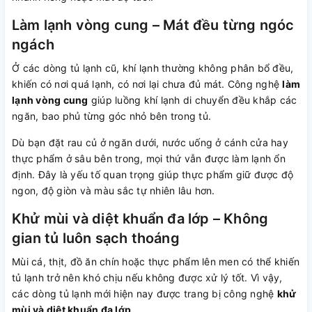
Làm lạnh vòng cung – Mát đều từng ngóc
ngách
Ở các dòng tủ lạnh cũ, khí lạnh thường không phân bổ đều,
khiến có nơi quá lạnh, có nơi lại chưa đủ mát. Công nghệ
làm
lạnh vòng cung
giúp luồng khí lạnh di chuyển đều khắp các
ngăn, bao phủ từng góc nhỏ bên trong tủ.
Dù bạn đặt rau củ ở ngăn dưới, nước uống ở cánh cửa hay
thực phẩm ở sâu bên trong, mọi thứ vẫn được làm lạnh ổn
định. Đây là yếu tố quan trọng giúp thực phẩm giữ được độ
ngon, độ giòn và màu sắc tự nhiên lâu hơn.
Khử mùi và diệt khuẩn đa lớp – Không
gian tủ luôn sạch thoáng
Mùi cá, thịt, đồ ăn chín hoặc thực phẩm lên men có thể khiến
tủ lạnh trở nên khó chịu nếu không được xử lý tốt. Vì vậy,
các dòng tủ lạnh mới hiện nay được trang bị công nghệ
khử
mùi và diệt khuẩn đa lớp
.