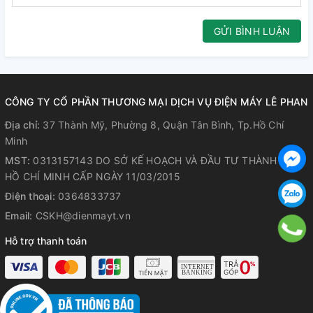
GỬI BÌNH LUẬN
CÔNG TY CỔ PHẦN THƯƠNG MẠI DỊCH VỤ ĐIỆN MÁY LÊ PHAN
Địa chỉ:
37 Thành Mỹ, Phường 8, Quận Tân Bình, Tp.Hồ Chí
Minh
MST:
0313157143 DO SỞ KẾ HOẠCH VÀ ĐẦU TƯ THÀNH PHỐ
HỒ CHÍ MINH CẤP NGÀY 11/03/2015
Điện thoại:
0364833737
Email:
CSKH@dienmayt.vn
Hỗ trợ thanh toán