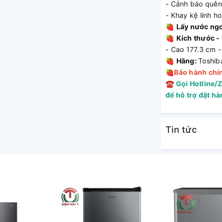
- Cảnh báo quên
- Khay kệ linh ho
🍓
Lấy nước ng
🍓
Kích thước -
- Cao 177.3 cm 
dù là nhỏ nhất.
🍓
Hãng:
Toshib
🍓
Bảo hành chí
☎
Gọi Hotline/
gon lâu hơn và tránh hư hỏng.
để hỗ trợ đặt h
 ZONE
Tin tức