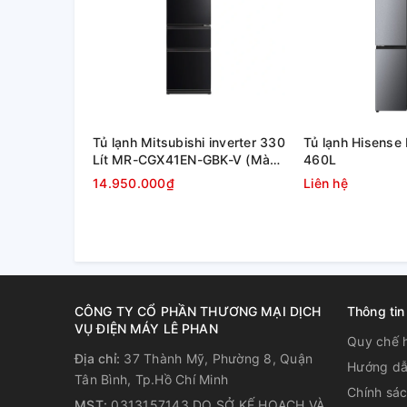
NGĂN GIỮ ẨM
Ngăn Moisture Zone với tấm chắn đăc biệt
giúp du
tươi ngon và vẹn nguyên dinh dưỡng.
Tủ lạnh Mitsubishi inverter 330
Tủ lạnh Hisens
Lít MR-CGX41EN-GBK-V (Màu
460L
PHÂN VÙNG LƯU TRỮ
đen)
14.950.000₫
Liên hệ
Nội thất thông minh cho phép lưu trữ ngăn nắp tất cả
đến trứng, thịt, cá đều có không gian riêng biệt.
NGĂN KÉO LINH HOẠT
CÔNG TY CỔ PHẦN THƯƠNG MẠI DỊCH
Thông tin
VỤ ĐIỆN MÁY LÊ PHAN
Dễ dàng điều chỉnh ngăn kéo lật để tối ưu nhu cầu lư
Quy chế 
Địa chỉ:
37 Thành Mỹ, Phường 8, Quận
Hướng dẫ
Tân Bình, Tp.Hồ Chí Minh
Chính sá
CÔNG NGHỆ LÀM LẠNH ĐA C
MST:
0313157143 DO SỞ KẾ HOẠCH VÀ