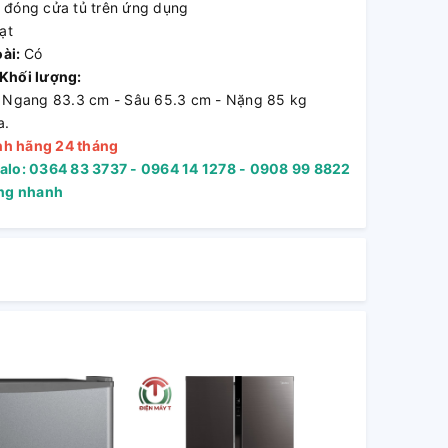
 đóng cửa tủ trên ứng dụng
ạt
oài:
Có
 Khối lượng:
- Ngang 83.3 cm - Sâu 65.3 cm - Nặng 85 kg
a.
nh hãng 24 tháng
Zalo: 0364 83 3737 - 0964 14 1278 - 0908 99 8822
àng nhanh