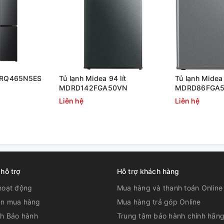
y trì độ ẩm ở mức 86%, giữ thực phẩm luôn
e RQ465N5ES
Tủ lạnh Midea 94 lít
Tủ lạnh Midea 
MDRD142FGA50VN
MDRD86FGA
Liên hệ
Liên hệ
 các loại thực phẩm: từ rau củ quả, trái cây
 hỗ trợ
Hỗ trợ khách hàng
u trữ.
hoạt động
Mua hàng và thanh toán Online
n mua hàng
Mua hàng trả góp Online
ch Bảo hành
Trung tâm bảo hành chính hãn
HIỀU