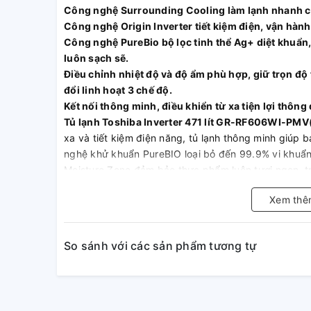
Công nghệ Surrounding Cooling làm lạnh nhanh c
Công nghệ Origin Inverter tiết kiệm điện, vận hành
Công nghệ PureBio bộ lọc tinh thể Ag+ diệt khuẩn,
luôn sạch sẽ.
Điều chỉnh nhiệt độ và độ ẩm phù hợp, giữ trọn đ
đổi linh hoạt 3 chế độ.
Kết nối thông minh, điều khiển từ xa tiện lợi thôn
Tủ lạnh Toshiba Inverter 471 lít GR-RF606WI-PM
xa và tiết kiệm điện năng, tủ lạnh thông minh giúp
nghệ khử khuẩn PureBIO loại bỏ đến 99.9% vi khuẩn,
Moisture Zone đảm bảo thực phẩm luôn tươi ngon, tr
Xem thê
CÔNG NGHỆ PURE BIO
So sánh với các sản phẩm tương tự
Bộ lọc bằng Ceramic (gốm sứ) với thiết kế tổ ong, n
Giúp
khử mùi mạnh mẽ, toàn diện
trong suốt thời g
Làm
loãng etylen, diệt khuẩn
, bảo quản thực phẩn t