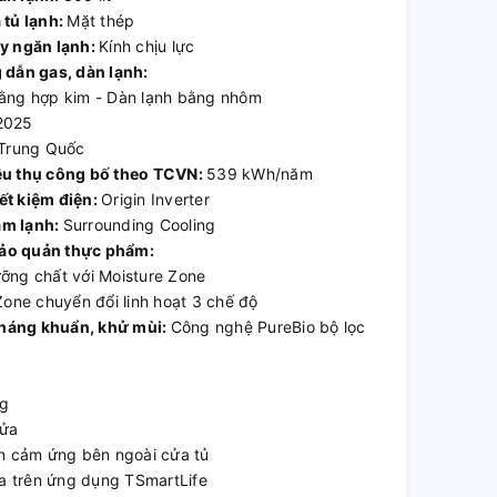
 tủ lạnh:
Mặt thép
ay ngăn lạnh:
Kính chịu lực
 dẫn gas, dàn lạnh:
ằng hợp kim - Dàn lạnh bằng nhôm
2025
Trung Quốc
êu thụ công bố theo TCVN:
539 kWh/năm
ết kiệm điện:
Origin Inverter
àm lạnh:
Surrounding Cooling
ảo quản thực phẩm:
ỡng chất với Moisture Zone
Zone chuyển đổi linh hoạt 3 chế độ
háng khuẩn, khử mùi:
Công nghệ PureBio bộ lọc
ng
cửa
ển cảm ứng bên ngoài cửa tủ
xa trên ứng dụng TSmartLife