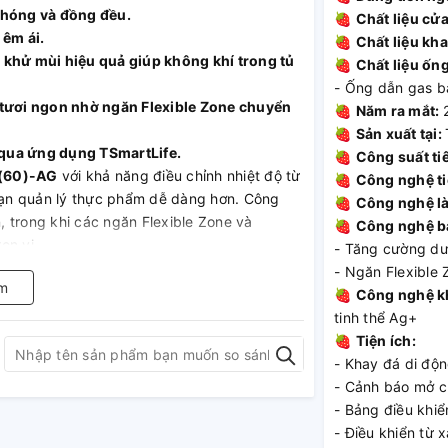
hóng và đồng đều.
🍓
Chất liệu cửa
 êm ái.
🍓
Chất liệu kh
 khử mùi hiệu quả giúp không khí trong tủ
🍓
Chất liệu ống
- Ống dẫn gas b
ộ tươi ngon nhờ ngăn Flexible Zone chuyển
🍓
Năm ra mắt:
🍓
Sản xuất tại:
g qua ứng dụng TSmartLife.
🍓
Công suất ti
V(60)-AG
với khả năng điều chỉnh nhiệt độ từ
🍓
Công nghệ ti
 bạn quản lý thực phẩm dễ dàng hơn. Công
🍓
Công nghệ l
 trong khi các ngăn Flexible Zone và
🍓
Công nghệ b
ọn vị.
- Tăng cường dư
- Ngăn Flexible 
m
🍓
Công nghệ k
tinh thể Ag+
🍓
Tiện ích:
húng tinh thể Bạc Ag+:
- Khay đá di độ
- Cảnh báo mở 
ian dùng tủ.
- Bảng điều khi
- Điều khiển từ 
ươi ngon lâu hơn.