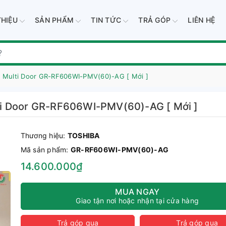
THIỆU
SẢN PHẨM
TIN TỨC
TRẢ GÓP
LIÊN HỆ
lít Multi Door GR-RF606WI-PMV(60)-AG [ Mới ]
ulti Door GR-RF606WI-PMV(60)-AG [ Mới ]
Thương hiệu:
TOSHIBA
Mã sản phẩm:
GR-RF606WI-PMV(60)-AG
14.600.000₫
MUA NGAY
Giao tận nơi hoặc nhận tại cửa hàng
Trả góp qua
Trả góp qua