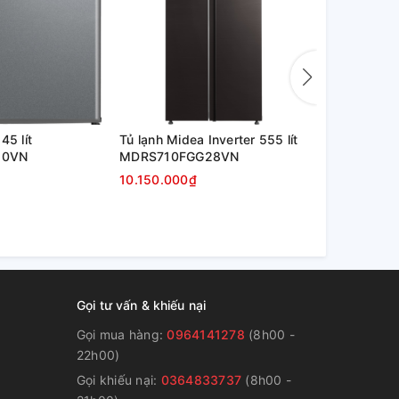
45 lít
Tủ lạnh Midea Inverter 555 lít
Tủ lạnh Mide
50VN
MDRS710FGG28VN
MDRF550F
10.150.000₫
10.850.000
Gọi tư vấn & khiếu nại
Gọi mua hàng:
0964141278
(8h00 -
22h00)
Gọi khiếu nại:
0364833737
(8h00 -
g