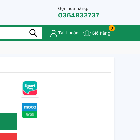
Gọi mua hàng:
0364833737
0
Tài khoản
Giỏ hàng