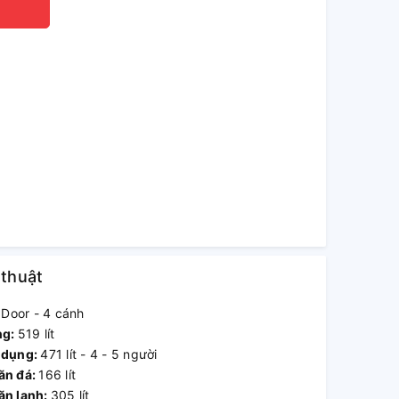
 thuật
 Door - 4 cánh
ng:
519 lít
 dụng:
471 lít - 4 - 5 người
ăn đá:
166 lít
ăn lạnh:
305 lít