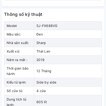
Với dung tích 605 lít, 211 lít cho ngăn đá, 394 lít cho ngăn
mát cùng cách bố trí các ngăn kệ vô cùng khoa học, cho
Thông số kỹ thuật
bạn thêm nhiều không gian để bảo quản thực phẩm. Sản
phẩm này phù hợp cho gia đình có trên 5 thành viên sử
Model:
SJ-FX688VG
dụng.
Màu sắc:
Đen
Nhà sản xuất:
Sharp
Xuất xứ:
Thái Lan
Năm ra mắt :
2019
Thời gian bảo
12 Tháng
hành:
Kiểu tủ lạnh:
Side by side
Số cửa tủ:
4 cửa
Công nghệ J-Tech Inverter tiết
Dung tích tủ
605 lít
kiệm tối ưu điện năng
lạnh: