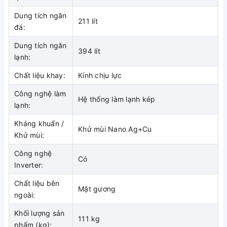
Công nghệ J-Tech Inverter nổi bật với khả năng tiết kiệm
Dung tích ngăn
211 lít
năng lượng tối ưu, vận hành nhanh và êm ái với 36 cấp độ
đá:
làm lạnh, điều chỉnh mức nhiệt nhanh chóng bằng với mức
Dung tích ngăn
nhiệt cài đặt, giảm thiểu chi phí tiền điện hàng tháng cho gia
394 lít
lạnh:
đình bạn.
Chất liệu khay:
Kính chịu lực
Công nghệ làm
Hệ thống làm lạnh kép
lạnh:
Kháng khuẩn /
Khử mùi Nano Ag+Cu
Khử mùi:
Công nghệ
Có
Inverter:
Chất liệu bên
Mặt gương
ngoài:
Hệ thống làm lạnh Hybrid Cooling
Khối lượng sản
111 kg
bảo quản thực phẩm tươi ngon
phẩm (kg):