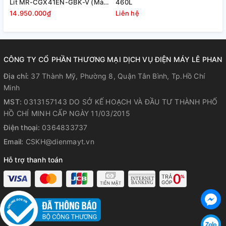
Lít MR-CGX41EN-GBK-V (Màu
460L
nghệ kháng khuẩn khử mùi với bộ
đen)
14.950.000₫
Liên hệ
L
lọc Ag+Cu
Dòng khí lạnh trên chiếc tủ lạnh Sharp Inverter này luân
chuyển trong tủ đi qua bộ lọc khử mùi Bạc Đồng sẽ được lọc
CÔNG TY CỔ PHẦN THƯƠNG MẠI DỊCH VỤ ĐIỆN MÁY LÊ PHAN
sạch vi khuẩn, mùi hôi và giữa không cho chúng phát triển
Địa chỉ:
37 Thành Mỹ, Phường 8, Quận Tân Bình, Tp.Hồ Chí
trở lại, tạo môi trường an toàn để bảo quản thực phẩm tươi
Minh
ngon cho bạn.
MST:
0313157143 DO SỞ KẾ HOẠCH VÀ ĐẦU TƯ THÀNH PHỐ
HỒ CHÍ MINH CẤP NGÀY 11/03/2015
Điện thoại:
0364833737
Email:
CSKH@dienmayt.vn
Hỗ trợ thanh toán