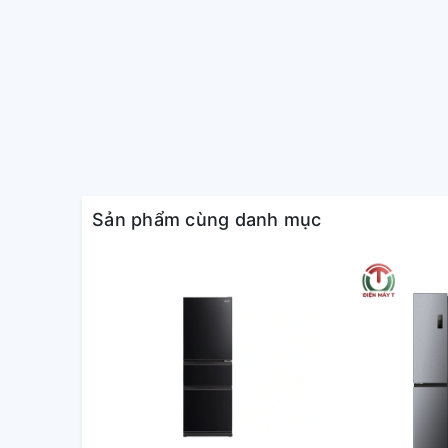
Sản phẩm cùng danh mục
Tủ lạnh LG T26BG gây ấn tượng với thiết kế hiện đại
đen thời thượng, tạo điểm nhấn nổi bật cho không g
Phần tay cầm thiết kế liền mạch hõm sâu vào bên 
sự thuận tiện cho người dùng trong quá trình di chu