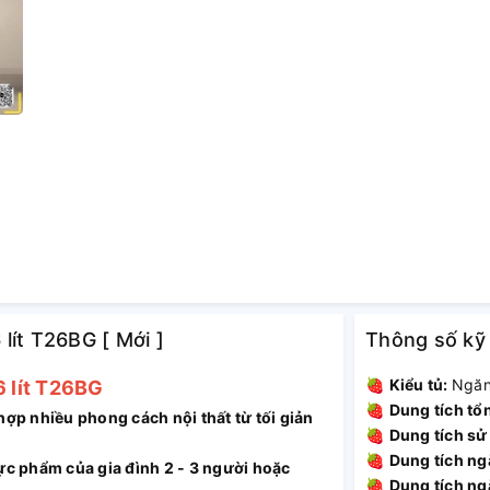
 lít T26BG [ Mới ]
Thông số kỹ
🍓
Kiểu tủ:
Ngăn
6 lít T26BG
🍓
Dung tích tổ
hợp nhiều phong cách nội thất từ tối giản
🍓
Dung tích sử
🍓
Dung tích ng
ực phẩm của gia đình 2 - 3 người hoặc
🍓
Dung tích ng