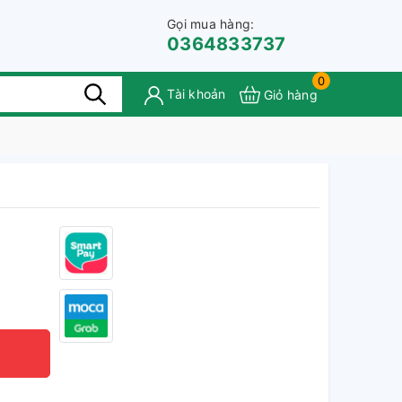
Gọi mua hàng:
0364833737
0
Tài khoản
Giỏ hàng