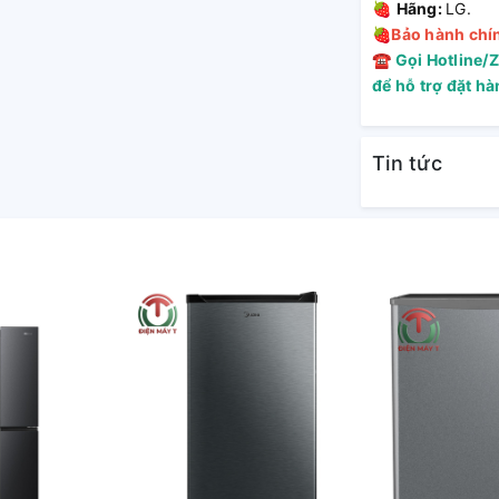
🍓
Hãng:
LG.
🍓
Bảo hành chí
☎
Gọi Hotline/
để hỗ trợ đặt h
Tin tức
, bề mặt tủ làm bằng kim loại với gam màu
ian nhà bếp.
trong dễ dàng cầm nắm cũng như mang đến
yển, sử dụng.