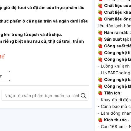
🍓
Chất liệu cửa
p giữ độ tươi và độ ẩm của thực phẩm lâu
🍓
Chất liệu kh
🍓
Chất liệu ốn
 thực phẩm ở cả ngăn trên và ngăn dưới đều
liệu dàn lạnh b
🍓
Năm ra mắt:
g khí trong tủ sạch và dễ chịu.
🍓
Sản xuất tại:
riêng biệt như rau củ, thịt cá tươi, tránh
🍓
Công suất ti
🍓
Công nghệ ti
tế
🍓
Công nghệ là
- Luồng khí lạnh 
- LINEARCooling
m
🍓
Công nghệ b
🍓
Công nghệ k
🍓
Tiện ích:
- Khay đá di độ
- Cảnh báo mở 
- Làm đông nha
🍓
Kích thước -
- Cao 168 cm - 