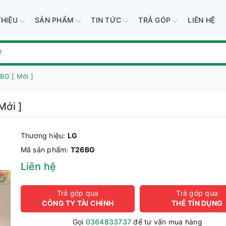
THIỆU
SẢN PHẨM
TIN TỨC
TRẢ GÓP
LIÊN HỆ
6BG [ Mới ]
Mới ]
Thương hiệu:
LG
Mã sản phẩm:
T26BG
Liên hệ
Trả góp qua
Trả góp qua
CÔNG TY TÀI CHÍNH
THẺ TÍN DỤNG
Gọi
0364833737
để tư vấn mua hàng