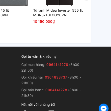
45 lít
Tủ lạnh Midea Inverter 555 lít
Tủ lạnh Mide
50VN
MDRS710FGG28VN
MDRF550F
10.150.000₫
10.850.000
Gọi tư vấn & khiếu nại
Gọi mua hàng:
0964141278
(8h00 -
22h00)
Gọi khiếu nại:
0364833737
(8h00 -
g
21h00)
Gọi bảo hành:
0964141278
(8h00 -
21h30)
Kết nối với chúng tôi