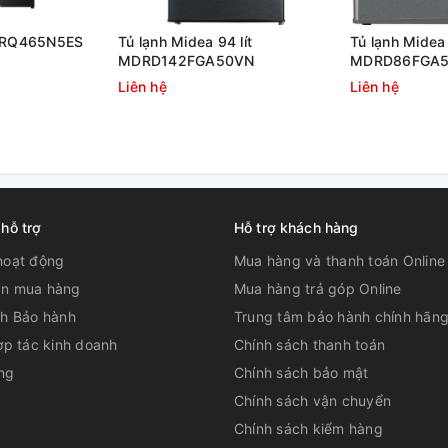
e RQ465N5ES
Tủ lạnh Midea 94 lít
Tủ lạnh Midea 
MDRD142FGA50VN
MDRD86FGA
Liên hệ
Liên hệ
 hỗ trợ
Hỗ trợ khách hàng
hoạt động
Mua hàng và thanh toán Online
n mua hàng
Mua hàng trả góp Online
ch Bảo hành
Trung tâm bảo hành chính hãn
ợp tác kinh doanh
Chính sách thanh toán
 cường lực có độ bền cao, có tính chịu lực
ng
Chính sách bảo mật
an dài. Trong trường hợp vệ sinh làm sạch,
Chính sách vận chuyển
Chính sách kiểm hàng