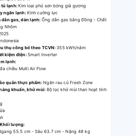
 tủ lạnh:
Kim loại phủ sơn bóng giả gương
ay ngăn lạnh:
Kính cường lực
g dẫn gas, dàn lạnh:
Ống dẫn gas bằng Đồng - Chất
ằng Nhôm
2025
Indonesia
êu thụ công bố theo TCVN:
355 kWh/năm
ết kiệm điện:
Smart Inverter
m lạnh:
đa chiều Multi Air Flow
ảo quản thực phẩm:
Ngăn rau củ Fresh Zone
háng khuẩn, khử mùi:
Bộ lọc khử mùi than hoạt tính
ng
cửa
nh
 Khối lượng:
Ngang 55.5 cm - Sâu 63.7 cm - Nặng 48 kg