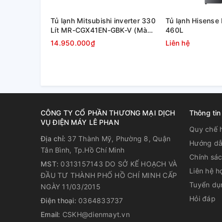
Tủ lạnh Mitsubishi inverter 330
Tủ lạnh Hisens
Lít MR-CGX41EN-GBK-V (Màu
460L
đen)
14.950.000₫
Liên hệ
CÔNG TY CỔ PHẦN THƯƠNG MẠI DỊCH
Thông tin
VỤ ĐIỆN MÁY LÊ PHAN
Quy chế 
Địa chỉ:
37 Thành Mỹ, Phường 8, Quận
Hướng dẫ
Tân Bình, Tp.Hồ Chí Minh
Chính sá
MST:
0313157143 DO SỞ KẾ HOẠCH VÀ
Liên hệ h
ĐẦU TƯ THÀNH PHỐ HỒ CHÍ MINH CẤP
Bên trong tủ là các khay ngăn sử dụng chất liệu kính
Tuyển dụ
NGÀY 11/03/2015
lớn, giúp nâng đỡ lượng lớn thực phẩm trong thời gi
Hỏi đáp
Điện thoại:
0364833737
người dùng cũng có thể tháo ra một cách dễ dàng.
Email:
CSKH@dienmayt.vn