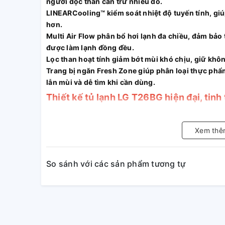
người độc thân cần trữ nhiều đồ.
LINEARCooling™ kiểm soát nhiệt độ tuyến tính, giú
hơn.
Multi Air Flow phân bổ hơi lạnh đa chiều, đảm bảo
được làm lạnh đồng đều.
Lọc than hoạt tính giảm bớt mùi khó chịu, giữ khôn
Trang bị ngăn Fresh Zone giúp phân loại thực phẩm 
lẫn mùi và dễ tìm khi cần dùng.
Thiết kế tủ lạnh LG T26BG hiện đại, tinh 
Xem thê
So sánh với các sản phẩm tương tự