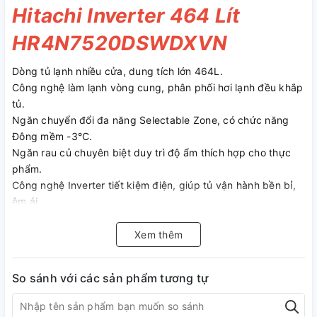
Hitachi Inverter 464 Lít
HR4N7520DSWDXVN
Dòng tủ lạnh nhiều cửa, dung tích lớn 464L.
Công nghệ làm lạnh vòng cung, phân phối hơi lạnh đều khắp
tủ.
Ngăn chuyển đổi đa năng Selectable Zone, có chức năng
Đông mềm -3°C.
Ngăn rau củ chuyên biệt duy trì độ ẩm thích hợp cho thực
phẩm.
Công nghệ Inverter tiết kiệm điện, giúp tủ vận hành bền bỉ,
êm ái.
Cảm biến nhiệt Eco kép thông minh hỗ trợ nâng cao hiệu quả
tiết kiệm điện.
Xem thêm
Trang bị hệ thống đèn LED chiếu sáng, tiện ích lấy nước bên
ngoài.
So sánh với các sản phẩm tương tự
Bảng điều khiển cảm ứng dễ sử dụng, được bố trí ngay bên
ngoài cửa tủ lạnh.