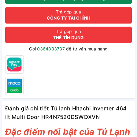
Trả góp qua
CÔNG TY TÀI CHÍNH
Trả góp qua
THẺ TÍN DỤNG
Gọi
0364833737
để tư vấn mua hàng
Đánh giá chi tiết Tủ lạnh Hitachi Inverter 464
lít Multi Door HR4N7520DSWDXVN
Đặc điểm nổi bật của Tủ Lạnh