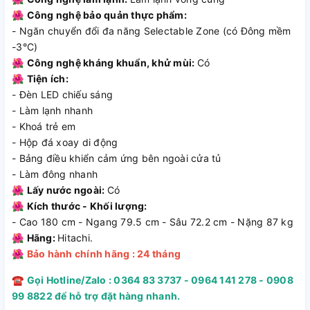
🌺
Công nghệ bảo quản thực phẩm:
- Ngăn chuyển đổi đa năng Selectable Zone (có Đông mềm
-3°C)
🌺
Công nghệ kháng khuẩn, khử mùi:
Có
🌺
Tiện ích:
- Đèn LED chiếu sáng
- Làm lạnh nhanh
- Khoá trẻ em
- Hộp đá xoay di động
- Bảng điều khiển cảm ứng bên ngoài cửa tủ
Tủ Lạnh Hitachi Inverter 464 Lít HR4N7520DSWDXVN
- Làm đông nhanh
mang đến sự sang trọng
🌺
Lấy nước ngoài:
Có
Mẫu tủ lạnh Hitachi này sử dụng bảng điều khiển dạng cảm
🌺
Kích thước - Khối lượng:
ứng khá nhanh nhạy để dễ thao tác cài đặt. Hơn nữa, bảng
- Cao 180 cm - Ngang 79.5 cm - Sâu 72.2 cm - Nặng 87 kg
điều khiển được bố trí ngay bên ngoài cửa tủ nên khi cần cài
🌺
Hãng:
Hitachi.
đặt nhiệt độ, hơi lạnh bên trong không bị thất thoát, gây hao
🌺
Bảo hành chính hãng : 24 tháng
phí điện năng.
☎
Gọi Hotline/Zalo : 0364 83 3737 - 0964 141 278 - 0908
99 8822 để hỗ trợ đặt hàng nhanh.