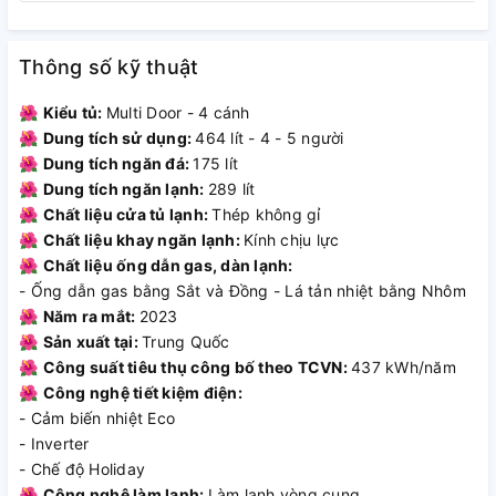
Tủ Lạnh Hitachi Inverter 464
Lít HR4N7520DSWDXVN -
Thông số kỹ thuật
Tối ưu việc lưu trự thực
🌺
Kiểu tủ:
Multi Door - 4 cánh
phẩm trong gia đình
🌺
Dung tích sử dụng:
464 lít - 4 - 5 người
🌺
Dung tích ngăn đá:
175 lít
Thiết kế sang trọng, nâng tầm
🌺
Dung tích ngăn lạnh:
289 lít
không gian bếp
🌺
Chất liệu cửa tủ lạnh:
Thép không gỉ
🌺
Chất liệu khay ngăn lạnh:
Kính chịu lực
Tủ Lạnh Hitachi Inverter 464 Lít HR4N7520DSWDXVN được
🌺
Chất liệu ống dẫn gas, dàn lạnh:
chăm chút trong từng chi tiết để mang đến tổng thể thiết bị
- Ống dẫn gas bằng Sắt và Đồng - Lá tản nhiệt bằng Nhôm
hoàn hảo cho không gian bếp hiện đại. Đây là sản phẩm
🌺
Năm ra mắt:
2023
thuộc dòng tủ lạnh Hitachi nhiều cửa, cho phép người dùng
🌺
Sản xuất tại:
Trung Quốc
lấy hoặc cất thực phẩm thuận tiện mà không làm hao hụt
🌺
Công suất tiêu thụ công bố theo TCVN:
437 kWh/năm
nhiều hơi lạnh ra ngoài. Cửa tủ được hoàn thiện bằng chất
🌺
Công nghệ tiết kiệm điện:
liệu thép không gỉ bền bỉ, dễ dàng làm sạch, nhờ đó vẻ
- Cảm biến nhiệt Eco
ngoài của thiết bị luôn được duy trì theo thời gian.
- Inverter
- Chế độ Holiday
🌺
Công nghệ làm lạnh:
Làm lạnh vòng cung