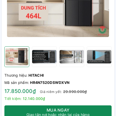
Thương hiệu:
HITACHI
Mã sản phẩm:
HR4N7520DSWDXVN
17.850.000₫
29.990.000₫
Giá niêm yết:
Tiết kiệm:
12.140.000₫
MUA NGAY
Giao tận nơi hoặc nhận tại cửa hàng