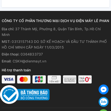
toàn yên tâm khi lưu trữ những chiếc nồi to.
Công nghệ làm lạnh vòng cung,
CÔNG TY CỔ PHẦN THƯƠNG MẠI DỊCH VỤ ĐIỆN MÁY LÊ PHAN
phân phối hơi lạnh đều đến mọi vị
Địa chỉ:
37 Thành Mỹ, Phường 8, Quận Tân Bình, Tp.Hồ Chí
trí
Minh
Tủ lạnh Hitachi HR4N7520DSWDXVN có trang bị công nghệ
MST:
0313157143 DO SỞ KẾ HOẠCH VÀ ĐẦU TƯ THÀNH PHỐ
làm lạnh vòng cung nên mọi vị trí trong tủ đều được phân
HỒ CHÍ MINH CẤP NGÀY 11/03/2015
phối đủ lượng hơi lạnh cần thiết. Luồng khí lạnh đến từ nhiều
Điện thoại:
0364833737
phía, bao phủ lấy toàn bộ các khay kệ sẽ giúp cho thực
Email:
CSKH@dienmayt.vn
phẩm luôn duy trì trạng thái tươi ngon lâu dài.
Hỗ trợ thanh toán