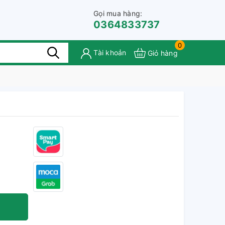
Gọi mua hàng:
0364833737
0
Tài khoản
Giỏ hàng