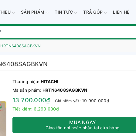
THIỆU
SẢN PHẨM
TIN TỨC
TRẢ GÓP
LIÊN HỆ
 lít HRTN6408SAGBKVN
 HRTN6408SAGBKVN
Thương hiệu:
HITACHI
Mã sản phẩm:
HRTN6408SAGBKVN
13.700.000₫
19.990.000₫
Giá niêm yết:
Tiết kiệm:
6.290.000₫
MUA NGAY
Giao tận nơi hoặc nhận tại cửa hàng