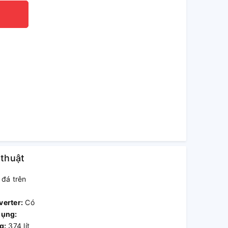
 thuật
đá trên
verter:
Có
dụng:
g:
374 lít