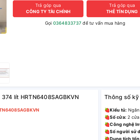
Trả góp qua
Trả góp qua
CÔNG TY TÀI CHÍNH
THẺ TÍN DỤNG
Gọi
0364833737
để tư vấn mua hàng
rter 374 lít HRTN6408SAGBKVN
Thông số kỹ
t HRTN6408SAGBKVN
🍓
Kiểu tủ:
Ngăn 
🍓
Số cửa:
2 cửa
🍓
Công nghệ In
🍓
Số người sử 
🍓
Dung tích tổn