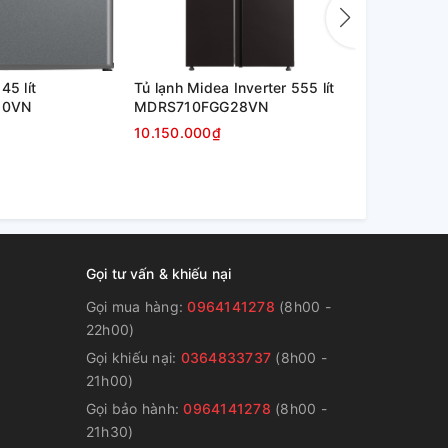
45 lít
Tủ lạnh Midea Inverter 555 lít
Tủ lạnh Mide
50VN
MDRS710FGG28VN
MDRF550F
10.150.000₫
10.850.000
Gọi tư vấn & khiếu nại
Gọi mua hàng:
0964141278
(8h00 -
22h00)
Gọi khiếu nại:
0364833737
(8h00 -
g
21h00)
Gọi bảo hành:
0964141278
(8h00 -
21h30)