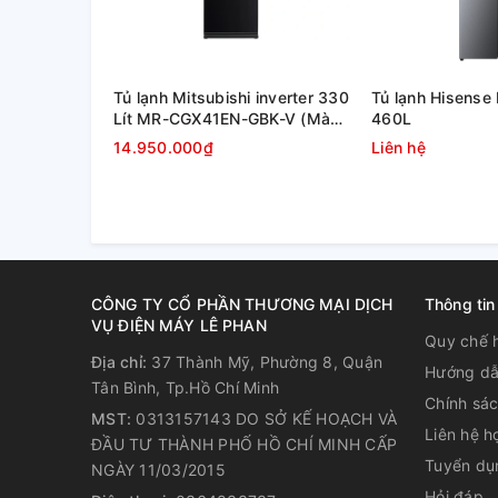
Tủ lạnh Mitsubishi inverter 330
Tủ lạnh Hisens
Lít MR-CGX41EN-GBK-V (Màu
460L
đen)
14.950.000₫
Liên hệ
CÔNG TY CỔ PHẦN THƯƠNG MẠI DỊCH
Thông tin
VỤ ĐIỆN MÁY LÊ PHAN
Quy chế 
Địa chỉ:
37 Thành Mỹ, Phường 8, Quận
Hướng dẫ
Tân Bình, Tp.Hồ Chí Minh
Chính sá
MST:
0313157143 DO SỞ KẾ HOẠCH VÀ
Liên hệ h
ĐẦU TƯ THÀNH PHỐ HỒ CHÍ MINH CẤP
Tuyển dụ
NGÀY 11/03/2015
Hỏi đáp