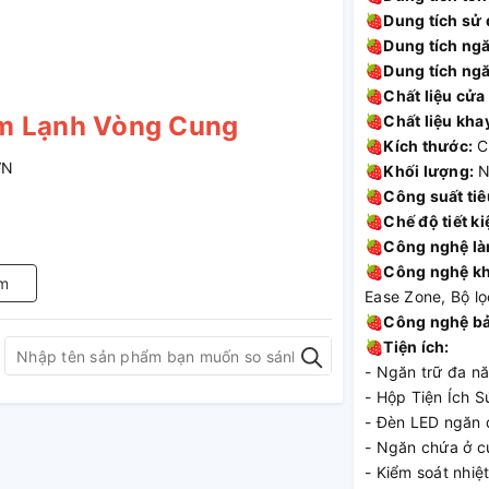
🍓
Dung tích sử
🍓
Dung tích ngă
🍓
Dung tích ngă
🍓
Chất liệu cửa 
àm Lạnh Vòng Cung
🍓
Chất liệu kha
🍓
Kích thước:
C
🍓
Khối lượng:
N
🍓
Công suất tiê
🍓
Chế độ tiết k
🍓
Công nghệ là
🍓
Công nghệ kh
m
Ease Zone, Bộ lọ
🍓
Công nghệ bả
🍓
Tiện ích:
- Ngăn trữ đa n
- Hộp Tiện Ích 
- Đèn LED ngăn 
- Ngăn chứa ở c
- Kiểm soát nhiệ