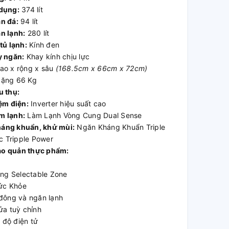
 dụng:
374 lít
n đá:
94 lít
n lạnh:
280 lít
tủ lạnh:
Kính đen
y ngăn:
Khay kính chịu lực
ao x rộng x sâu
(168.5cm x 66cm x 72cm)
ặng 66 Kg
u thụ:
iệm điện:
Inverter hiệu suất cao
m lạnh:
Làm Lạnh Vòng Cung Dual Sense
áng khuẩn, khử mùi:
Ngăn Kháng Khuẩn Triple
c Tripple Power
o quản thực phẩm:
ăng Selectable Zone
Sức Khỏe
đông và ngăn lạnh
ửa tuỳ chỉnh
t độ điện tử