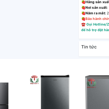
🍓
Hãng sản xuấ
🍓
Nơi sản xuất:
🍓
Năm ra mắt:
2
🍓
Bảo hành chí
☎
Gọi Hotline/
để hỗ trợ đặt h
Tin tức