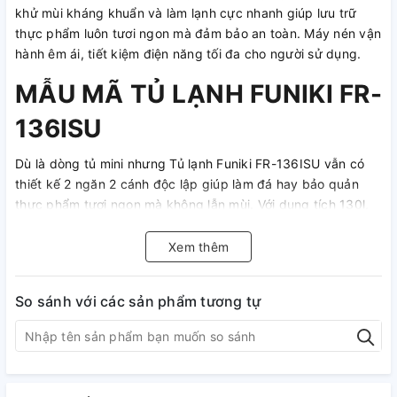
khử mùi kháng khuẩn và làm lạnh cực nhanh giúp lưu trữ
thực phẩm luôn tươi ngon mà đảm bảo an toàn. Máy nén vận
hành êm ái, tiết kiệm điện năng tối đa cho người sử dụng.
MẪU MÃ TỦ LẠNH FUNIKI FR-
136ISU
Dù là dòng tủ mini nhưng Tủ lạnh Funiki FR-136ISU vẫn có
thiết kế 2 ngăn 2 cánh độc lập giúp làm đá hay bảo quản
thực phẩm tươi ngon mà không lẫn mùi. Với dung tích 130l,
tủ có thể dự trực thực phẩm cho 2 -4 người. Tủ có kiểu dáng
nhỏ gọn, hiện đại, màu đen sang trọng, phù hợp với mọi
Xem thêm
không gian nội thất trong gia đình. Công nghệ làm lạnh gián
tiếp giúp tủ lạnh không bị đóng tuyết, nhiệt độ và độ ẩm
So sánh với các sản phẩm tương tự
trong tủ luôn được duy trì ổn định, lan tỏa đều, giúp thực
phẩm luôn tươi ngon mà vẫn đảm bảo đầy đủ dinh dưỡng.
Công nghệ Silver Nano khử