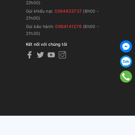
22h00)
Gọi khiếu nại:
0364833737
(8h00 -
g
21h00)
Gọi bảo hành:
0964141278
(8h00 -
21h30)
Kết nối với chúng tôi
ng cấp bởi
Sapo