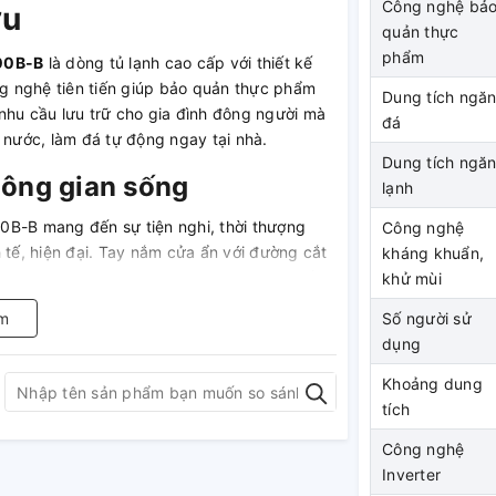
Công nghệ bả
ưu
quản thực
phẩm
00B-B
là dòng tủ lạnh cao cấp với thiết kế
ng nghệ tiên tiến giúp bảo quản thực phẩm
Dung tích ngă
nhu cầu lưu trữ cho gia đình đông người mà
đá
y nước, làm đá tự động ngay tại nhà.
Dung tích ngă
hông gian sống
lạnh
700B-B mang đến sự tiện nghi, thời thượng
Công nghệ
 tế, hiện đại. Tay nắm cửa ẩn với đường cắt
kháng khuẩn,
 liền mạch, tông màu đen mạnh mẽ mang đến
khử mùi
iểu nội thất, tạo điểm nhấn sang trọng cho
m
Số người sử
dụng
Khoảng dung
tích
B dung tích lớn, không
Công nghệ
Inverter