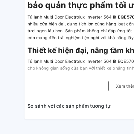
bảo quản thực phẩm tối 
Tủ lạnh Multi Door Electrolux Inverter 564 lít
EQE57
nhiều cửa hiện đại, dung tích lớn cùng hàng loạt cô
tươi ngon lâu hơn. Sản phẩm không chỉ đáp ứng tốt 
còn mang đến trải nghiệm tiện nghi với khả năng lấ
Thiết kế hiện đại, nâng tầm k
Tủ lạnh Multi Door Electrolux Inverter 564 lít EQE5
cho không gian sống của bạn với thiết kế phẳng tinh
độc đáo, ấn tượng, tạo điểm nhấn thu hút. Bề mặt
vẻ hiện đại, gọn gàng và dễ dàng phối hợp với mọi k
Xem thê
ngôi nhà bạn.
So sánh với các sản phẩm tương tự
Tủ lạnh Electrolux EQE5700B-
gian lưu trữ bố trí hợp lý