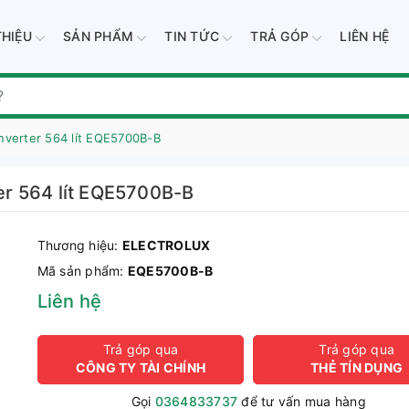
THIỆU
SẢN PHẨM
TIN TỨC
TRẢ GÓP
LIÊN HỆ
Inverter 564 lít EQE5700B-B
ter 564 lít EQE5700B-B
Thương hiệu:
ELECTROLUX
Mã sản phẩm:
EQE5700B-B
Liên hệ
Trả góp qua
Trả góp qua
CÔNG TY TÀI CHÍNH
THẺ TÍN DỤNG
Gọi
0364833737
để tư vấn mua hàng