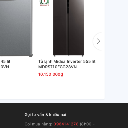
45 lít
Tủ lạnh Midea Inverter 555 lít
Tủ lạnh Mide
50VN
MDRS710FGG28VN
MDRF550F
10.150.000₫
10.850.000
Gọi tư vấn & khiếu nại
Gọi mua hàng:
0964141278
(8h00 -