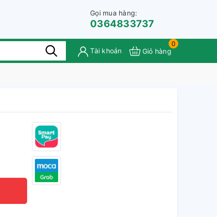
Gọi mua hàng:
0364833737
0
Tài khoản
Giỏ hàng