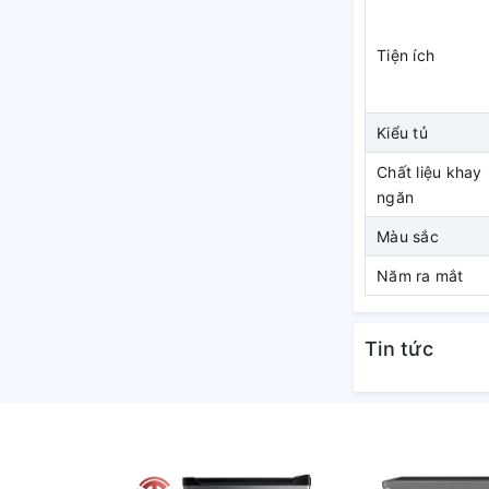
ực kỳ tiện lợi với ngăn lạnh siêu rộng, dễ
ng lớn.
Tiện ích
 để lấy thức ăn hạn chế không khí lạnh thoát
n mát nằm phía trên giúp bạn dễ dàng quan
 xuống tìm kiếm nhiều. Các ngăn kệ trong tủ
Kiểu tủ
ác nhau giúp dễ dàng chứa các vật dụng dù
 cầu lưu trữ thực phẩm cho gia đình trên 5
Chất liệu khay
n lượng lớn thức ăn vì không có nhiều thời
ngăn
Màu sắc
Năm ra mắt
n hiệu quả
Tin tức
er mang đến cải tiến mới trong việc bảo
nh tốc độ chạy để đáp ứng nhu cầu làm lạnh,
ịnh và sử dụng ít năng lượng hơn đáng kể.
ớ thói quen sử dụng của người dùng và tự