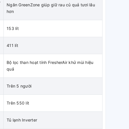
o
Ngăn GreenZone giúp giữ rau củ quả tươi lâu
hơn
n
153 lít
n
411 lít
Bộ lọc than hoạt tính FresherAir khử mùi hiệu
quả
Trên 5 người
Trên 550 lít
Tủ lạnh Inverter