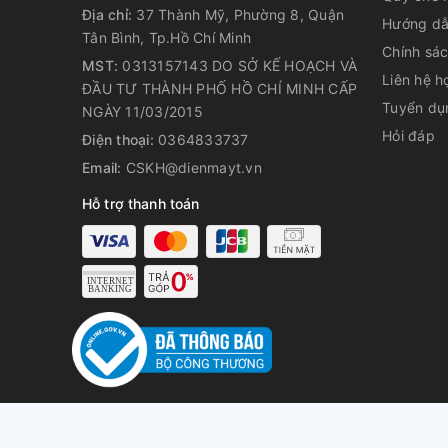
Địa chỉ:
37 Thành Mỹ, Phường 8, Quận
lạnh, tiết kiệm điện. Chỉ cần 1 lần đổ đầy, tủ lạnh 
Hướng dẫ
Tân Bình, Tp.Hồ Chí Minh
tích 250ml/ ly) với dung tích bình chứa lên đến 4L.
Chính sá
MST:
0313157143 DO SỞ KẾ HOẠCH VÀ
Liên hệ h
ĐẦU TƯ THÀNH PHỐ HỒ CHÍ MINH CẤP
Tuyển dụ
NGÀY 11/03/2015
Bảo quản thịt cá tươi ngon su
Hỏi đáp
Điện thoại:
0364833737
cần rã đông với ngăn đông m
Email:
CSKH@dienmayt.vn
Ngăn đông mềm TasteSeal với mức nhiệt độ - 2 độ 
Hỗ trợ thanh toán
không bị đông đá, sẵn sàng để chế biến ngay khôn
TasteSeal còn giữ cho thực phẩm luôn tươi ngon, trọ
Khay kim loại cao cấp TasteS
lưu trữ
Chiếc tủ lạnh ngăn đá trên này còn trang bị thêm k
trữ lý tưởng, bảo quản độ tươi ngon của thực phẩm l
sinh thật dễ dàng.
© Bản quyền t