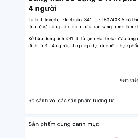
4 người
Tủ lạnh Inverter Electrolux 341 lít ETB3740K-A có th
tinh tế và cứng cáp, gam màu bạc sang trọng làm k
Sở hữu dung tích 341 lít, tủ lạnh Electrolux đáp ứ
đình từ 3 - 4 người, cho phép dự trữ nhiều thực ph
Làm lạnh từng ngăn riêng biệ
quản tốt nhờ công nghệ Eve
Xem thê
Tủ lạnh Inverter Electrolux được trang bị công ngh
đều ở từng ngăn riêng biệt qua 6 lỗ thoát khí, giữ n
So sánh với các sản phẩm tương tự
trong tủ lạnh sẽ luôn được tươi mới.
Sản phẩm cùng danh mục
Ngăn chặn vi khuẩn, mùi hôi 