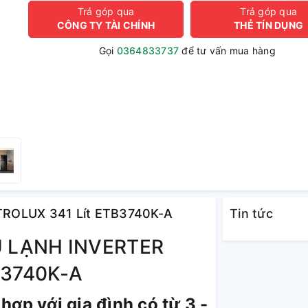
Trả góp qua
Trả góp qua
CÔNG TY TÀI CHÍNH
THẺ TÍN DỤNG
Gọi
0364833737
để tư vấn mua hàng
ECTROLUX 341 Lít ETB3740K-A
Tin tức
Ủ LẠNH INVERTER
B3740K-A
hợp với gia đình có từ 3 -