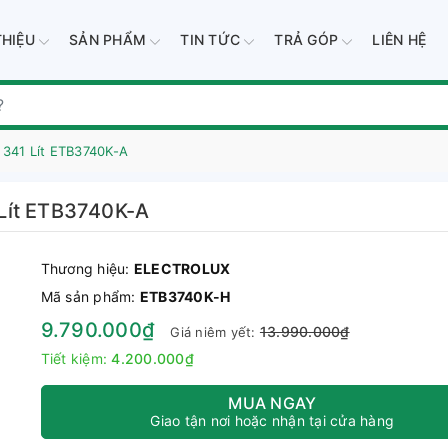
THIỆU
SẢN PHẨM
TIN TỨC
TRẢ GÓP
LIÊN HỆ
 341 Lít ETB3740K-A
Lít ETB3740K-A
Thương hiệu:
ELECTROLUX
Mã sản phẩm:
ETB3740K-H
9.790.000₫
13.990.000₫
Giá niêm yết:
Tiết kiệm:
4.200.000₫
MUA NGAY
Giao tận nơi hoặc nhận tại cửa hàng