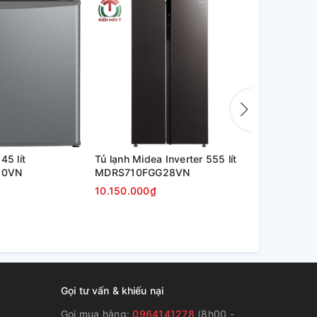
45 lít
Tủ lạnh Midea Inverter 555 lít
Tủ lạnh Mide
50VN
MDRS710FGG28VN
MDRF550F
10.150.000₫
10.850.000
Gọi tư vấn & khiếu nại
Gọi mua hàng:
0964141278
(8h00 -