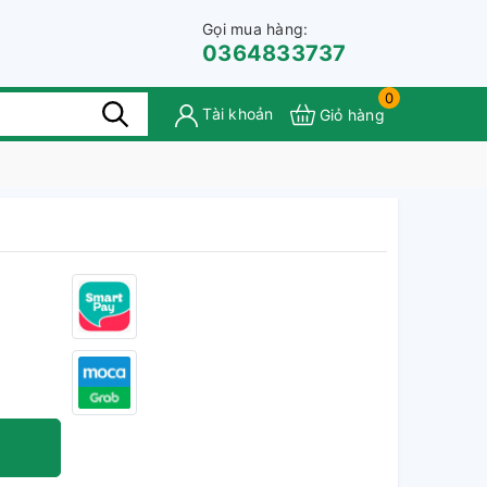
Gọi mua hàng:
0364833737
0
Tài khoản
Giỏ hàng