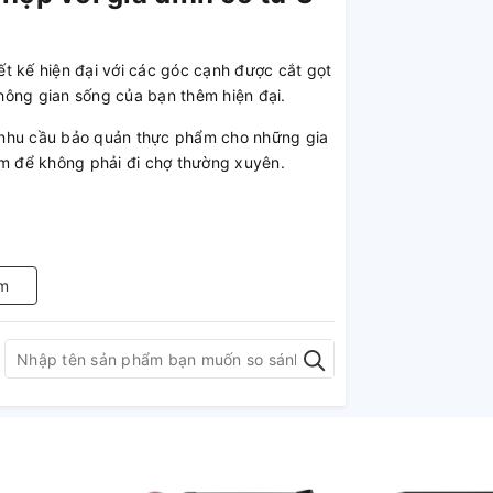
iết kế hiện đại với các góc cạnh được cắt gọt
hông gian sống của bạn thêm hiện đại.
ng nhu cầu bảo quản thực phẩm cho những gia
ẩm để không phải đi chợ thường xuyên.
t, thực phẩm được bảo
nTemp
m
ệ EvenTemp có khả năng đưa khí lạnh lan tỏa
hiệt độ luôn ổn định, nhờ vậy thực phẩm
bằng tính năng Taste