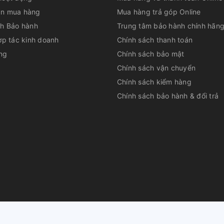
có thể cung cấp 16 ly nước (Dành cho dung
n mua hàng
Mua hàng trả góp Online
ch Bảo hành
Trung tâm bảo hành chính hãn
ợp tác kinh doanh
Chính sách thanh toán
ng
Chính sách bảo mật
ốt 7 ngày, chế biến không
Chính sách vận chuyển
ềm TasteSeal -2 độ C
Chính sách kiểm hàng
C, giúp thực phẩm được bảo quản lạnh mà
Chính sách bảo hành & đổi trả
g phải rã đông. Ngoài ra, ngăn đông mềm
n vị trong suốt 7 ngày.
eal
đảm bảo không gian
hay kim loại cao cấp đảm bảo không gian lưu
âu hơn. Bạn có thể tháo rời khay khi cần vệ
huộc về
CÔNG TY CỔ PHẦN DỊCH VỤ TƯ VẤN QUẢN LÝ LÊ PHAN
|
Cu