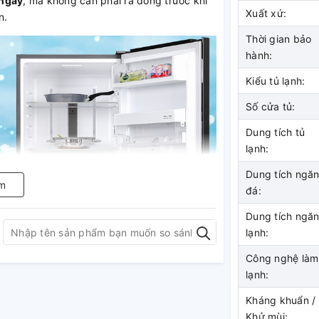
 ngày
, mà không cần phải rã đông trước khi
Xuất xứ:
n.
Thời gian bảo
hành:
Kiểu tủ lạnh:
Số cửa tủ:
Dung tích tủ
lạnh:
Dung tích ngă
m
đá:
Dung tích ngă
lạnh:
Công nghệ làm
lạnh:
Kháng khuẩn /
Khử mùi:
 giúp đảm bảo không gian lưu trữ và tạo