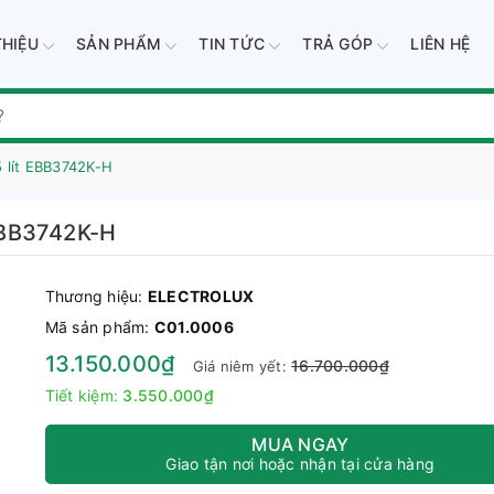
THIỆU
SẢN PHẨM
TIN TỨC
TRẢ GÓP
LIÊN HỆ
5 lít EBB3742K-H
 EBB3742K-H
Thương hiệu:
ELECTROLUX
Mã sản phẩm:
C01.0006
13.150.000₫
16.700.000₫
Giá niêm yết:
Tiết kiệm:
3.550.000₫
MUA NGAY
Giao tận nơi hoặc nhận tại cửa hàng