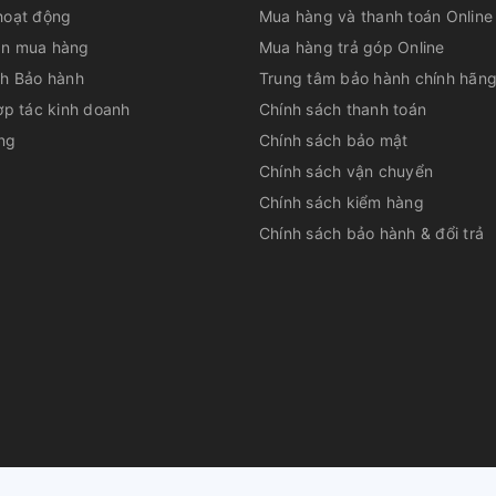
hoạt động
Mua hàng và thanh toán Online
n mua hàng
Mua hàng trả góp Online
ch Bảo hành
Trung tâm bảo hành chính hãn
 dung tích bình chứa 4 lít
ợp tác kinh doanh
Chính sách thanh toán
ng
Chính sách bảo mật
phải mở cửa tủ lạnh Electrolux Inverter mà
 cơn khát dường như ngay lập tức. Không
Chính sách vận chuyển
ít và dễ dàng vệ sinh khi bạn có nhu cầu làm
Chính sách kiểm hàng
Chính sách bảo hành & đổi trả