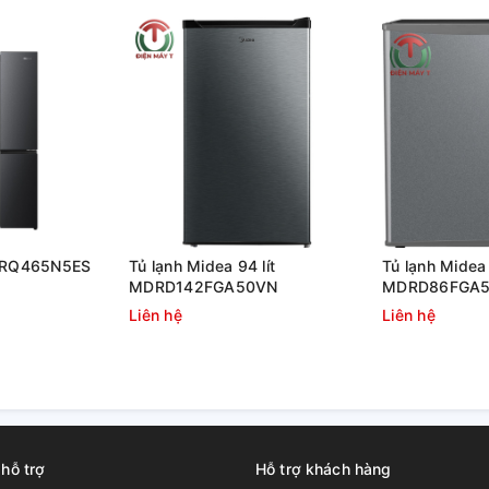
ctrolux ngăn đá dưới góp phần duy trì nhiệt
iện và vận hành êm ái trong suốt quá trình
e RQ465N5ES
Tủ lạnh Midea 94 lít
Tủ lạnh Midea 
MDRD142FGA50VN
MDRD86FGA
Liên hệ
Liên hệ
 hỗ trợ
Hỗ trợ khách hàng