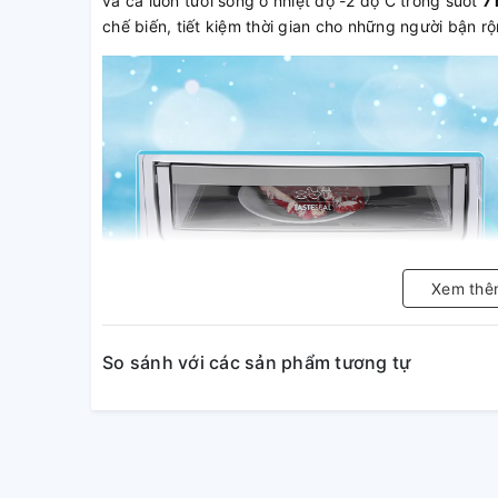
và cá luôn tươi sống ở nhiệt độ -2 độ C trong suốt
7
chế biến, tiết kiệm thời gian cho những người bận rộ
Xem thê
So sánh với các sản phẩm tương tự
Hơn nữa, khay đựng làm bằng kính chịu lực cao cấp,