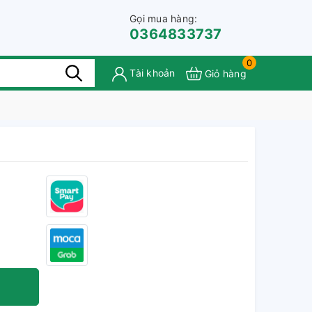
Gọi mua hàng:
0364833737
0
Tài khoản
Giỏ hàng