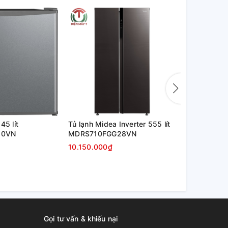
45 lít
Tủ lạnh Midea Inverter 555 lít
Tủ lạnh Mide
50VN
MDRS710FGG28VN
MDRF550F
10.150.000₫
10.850.000
Gọi tư vấn & khiếu nại