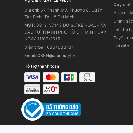
VỤ ĐIỆN MÁY LÊ PHAN
Quy chế 
Địa chỉ:
37 Thành Mỹ, Phường 8, Quận
Hướng dẫ
Tân Bình, Tp.Hồ Chí Minh
Chính sá
MST:
0313157143 DO SỞ KẾ HOẠCH VÀ
Lấy nước bên ngoài tiện lợi với
Liên hệ h
ĐẦU TƯ THÀNH PHỐ HỒ CHÍ MINH CẤP
Tuyển dụ
Với thiết kế hộc lấy nước bên ngoài, bạn không cần 
NGÀY 11/03/2015
vẫn có thể rót nước nhanh chóng, giúp bạn giải tan
Hỏi đáp
Điện thoại:
0364833737
những thế, dung tích bình chứa nước lớn đến tận 4 l
Email:
CSKH@dienmayt.vn
sạch bộ phận cấp nước.
Hỗ trợ thanh toán