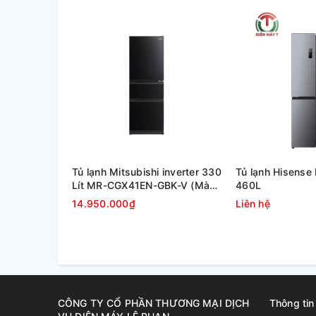
Inverter
Với công nghệ NutriFresh Inverter, chiếc tủ lạnh Ele
độ lạnh ổn định mà vẫn mang lại hiệu quả tiết kiệm đ
hoạt động.
Tủ lạnh Mitsubishi inverter 330
Tủ lạnh Hisens
Lít MR-CGX41EN-GBK-V (Màu
460L
đen)
14.950.000₫
Liên hệ
CÔNG TY CỔ PHẦN THƯƠNG MẠI DỊCH
Thông tin