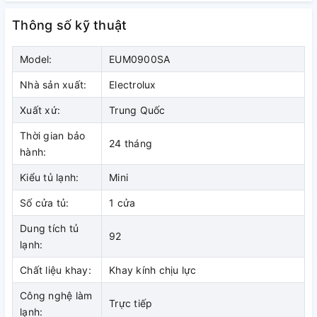
Tiết kiệm điện năng tối ưu
Thông số kỹ thuật
Lượng điện năng tiêu thụ trên tủ lạnh này chỉ khoảng 0.55
Model:
EUM0900SA
kW/ngày. Do đó đảm bảo tiết kiệm điện tối ưu cho người
dùng. Với tủ lạnh này, hóa đơn tiền điện hằng tháng sẽ
Nhà sản xuất:
Electrolux
không còn là vấn đề khiến bạn phải lo lắng khi sử dụng.
Xuất xứ:
Trung Quốc
Thời gian bảo
24 tháng
hành:
Kiểu tủ lạnh:
Mini
Số cửa tủ:
1 cửa
Dung tích tủ
92
lạnh:
Chất liệu khay:
Khay kính chịu lực
Công nghệ làm
Trực tiếp
lạnh: