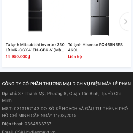
Tùy chỉnh nhiệt độ theo nhu cầu
Với nút vặn tùy chỉnh nhiệt độ, bạn có thể dễ dàng tùy chỉnh
Tủ lạnh Mitsubishi inverter 330
Tủ lạnh Hisense RQ465N5ES
T
mức nhiệt phù hợp tùy theo từng loại cũng như lượng thực
Lít MR-CGX41EN-GBK-V (Màu
460L
phẩm cần lưu trữ. Nhờ đó, tối ưu hiệu quả làm lạnh để thực
đen)
14.950.000₫
Liên hệ
L
phẩm được bảo quản trong thời gian lâu hơn.
CÔNG TY CỔ PHẦN THƯƠNG MẠI DỊCH VỤ ĐIỆN MÁY LÊ PHAN
Địa chỉ:
37 Thành Mỹ, Phường 8, Quận Tân Bình, Tp.Hồ Chí
Minh
MST:
0313157143 DO SỞ KẾ HOẠCH VÀ ĐẦU TƯ THÀNH PHỐ
HỒ CHÍ MINH CẤP NGÀY 11/03/2015
Điện thoại:
0364833737
Email:
CSKH@dienmayt.vn