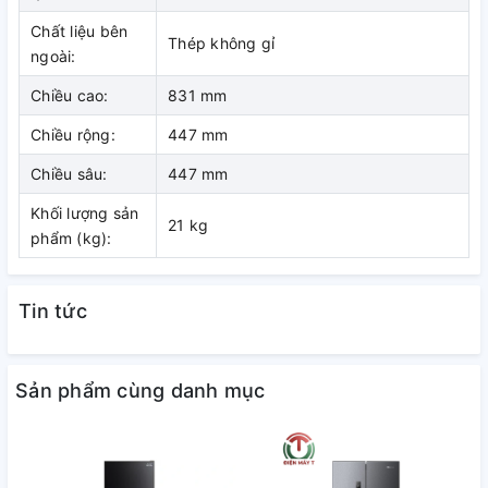
Chất liệu bên
Hệ thống làm lạnh trực tiếp
Thép không gỉ
ngoài:
Là một trong những hệ thống khá phổ biến với người dùng,
Chiều cao:
831 mm
hệ thống làm lạnh trực tiếp mang lại hiệu quả tiết kiệm điện
Chiều rộng:
447 mm
cho người dùng, đồng thời vận hành cực kỳ êm ái do không
có tiếng ồn của quạt.
Chiều sâu:
447 mm
Khối lượng sản
21 kg
phẩm (kg):
Tin tức
Sản phẩm cùng danh mục