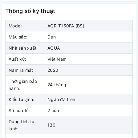
lạnh gián tiếp không đóng tuyết
Thông số kỹ thuật
Khác với các dòng sản phẩm tủ lạnh cũ, AQUA sử dụng
công nghệ làm lạnh gián tiếp
không đóng tuyết
, cực kỳ tiện
Model:
AQR-T150FA (BS)
dụng cho người sử dụng, nhờ đó mà những luồng khí lạnh
được phân bố rộng rãi ở các ngăn.
Màu sắc:
Đen
Nhà sản xuất:
AQUA
Xuất xứ:
Việt Nam
Năm ra mắt :
2020
Thời gian bảo
24 tháng
hành:
Kiểu tủ lạnh:
Ngăn đá trên
Số cửa tủ:
2 cửa
Dung tích tủ
Hệ thống đèn LED bền, ít tỏa nhiệt
130
lạnh:
và tiết kiệm năng lượng