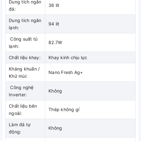
Dung tích ngăn
36 lít
đá:
Đây là tính năng được hãng AQUA trang bị thêm,
giúp điều
chỉnh độ sáng
vừa phải
và tiết kiệm điện năng
. Đồng thời,
Dung tích ngăn
đèn giúp người sử dụng dễ quan sát hơn trong việc lấy thực
94 lít
lạnh:
phẩm.
Công suất tủ
82.7W
lạnh:
Chất liệu khay:
Khay kính chịu lực
Kháng khuẩn /
Nano Fresh Ag+
Khử mùi:
Công nghệ
Không
Inverter:
Chất liệu bên
Thép không gỉ
ngoài:
Chất liệu khay bằng kính chịu lực
Làm đá tự
Không
tốt, dễ dàng di chuyển
động: