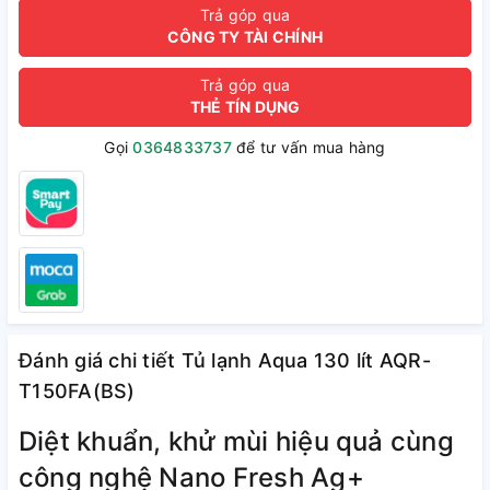
Trả góp qua
CÔNG TY TÀI CHÍNH
Trả góp qua
THẺ TÍN DỤNG
Gọi
0364833737
để tư vấn mua hàng
Đánh giá chi tiết Tủ lạnh Aqua 130 lít AQR-
T150FA(BS)
Diệt khuẩn, khử mùi hiệu quả cùng
công nghệ Nano Fresh Ag+